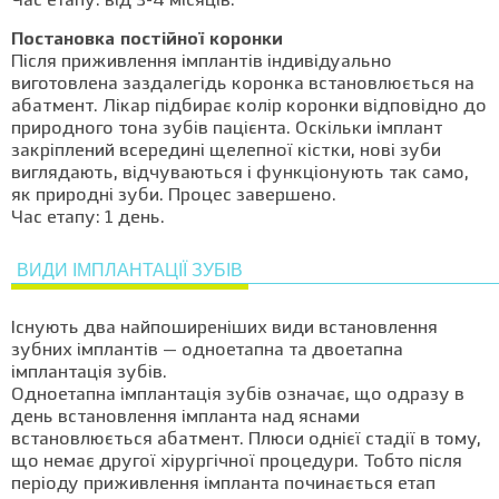
Час етапу: від 3-4 місяців.
Постановка постійної коронки
Після приживлення імплантів індивідуально
виготовлена заздалегідь коронка встановлюється на
абатмент. Лікар підбирає колір коронки відповідно до
природного тона зубів пацієнта. Оскільки імплант
закріплений всередині щелепної кістки, нові зуби
виглядають, відчуваються і функціонують так само,
як природні зуби. Процес завершено.
Час етапу: 1 день.
ВИДИ ІМПЛАНТАЦІЇ ЗУБІВ
Існують два найпоширеніших види встановлення
зубних імплантів — одноетапна та двоетапна
імплантація зубів.
Одноетапна імплантація зубів означає, що одразу в
день встановлення імпланта над яснами
встановлюється абатмент. Плюси однієї стадії в тому,
що немає другої хірургічної процедури. Тобто після
періоду приживлення імпланта починається етап