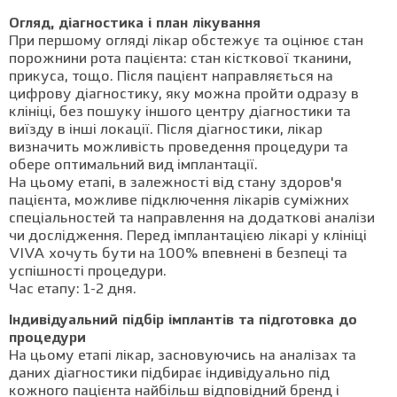
Огляд, діагностика і план лікування
При першому огляді лікар обстежує та оцінює стан
порожнини рота пацієнта: стан кісткової тканини,
прикуса, тощо. Після пацієнт направляється на
цифрову діагностику, яку можна пройти одразу в
клініці, без пошуку іншого центру діагностики та
виїзду в інші локації. Після діагностики, лікар
визначить можливість проведення процедури та
обере оптимальний вид імплантації.
На цьому етапі, в залежності від стану здоров'я
пацієнта, можливе підключення лікарів суміжних
спеціальностей та направлення на додаткові аналізи
чи дослідження. Перед імплантацією лікарі у клініці
VIVA хочуть бути на 100% впевнені в безпеці та
успішності процедури.
Час етапу: 1-2 дня.
Індивідуальний підбір імплантів та підготовка до
процедури
На цьому етапі лікар, засновуючись на аналізах та
даних діагностики підбирає індивідуально під
кожного пацієнта найбільш відповідний бренд і