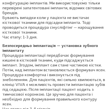
конфігурацію імплантів. Ми використовуємо тільки
перевірені запатентовані імпланти, відомих світових
брендів.
Бувають випадки коли у пацієнта не вистачає
кісткової тканини для підсадки імпланта. Тоді
проводиться процедура сінусліфтінг — нарощування
кісткової тканини.
Час етапу: 1-3 дня.
Безпосередньо імплантація — установка зубного
імплантату
Процедура імплантації передбачає формування
кишені в кістковій тканині, куди підсаджується
імплант. Згодом, імплант сам стане частиною кістки.
Потім, над імплантом встановлюється формувач ясен.
Процедура комфортна і виконується під
знеболенням. Для пацієнтів, які сильно хвилюються, в
клініці VIVA є можливість провести імплантацію зубів
під седацією. Після імплантації пацієнт ходить з
тимчасової коронкою. Це зручно для пацієнта і
необхідно для формування правильного контуру
ясен.