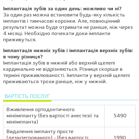
Імплантація зубів за один день: можливо чи ні?
За один раз можна встановити будь-яку кількість
імплантів і тимчасові коронки. Але, повноцінний
результат можна буде отримати не раніше, ніж через
4 місяці. Необхідно почекати доки імпланти
приживуться.
Імплантація нижніх зубів і імплантація верхніх зубів:
в чому різниця?
Імплантація зубів в нижній або верхній щелепі
кардинально не відрізняються. Різниця скоріше в
терміні приживлюваності. Імпланти у верхній щелепі
приживаються трохи раніше, ніж у нижній.
ВАРТІСТЬ ПОСЛУГ
Вживлення ортодонтичного
мініімпланту (без вартості анестезії та
5490
мініімпланта)
Видалення імпланту просте
(дезінтегрованого) - (без вартості
1990