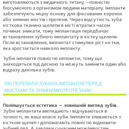
виготовляються з медичного титану —повністю
біосумісного з організмом людини матеріалу. Імпланти
забезпечують міцну основу для фіксованих коронок
або знімних мостів і протезів. Через відсутність зуба
кісткова тканина щелепи в місті втрати з часом
починає зникати, тому імплантація передбачає
встановлення зубного імплантату в кістку щелепи.
Після встановлення, імплантат стимулює ріст кістки,
яка зростається навколо імпланту.
Зубні імпланти повністю непомітні, тому що
знаходяться під десною та можуть замінити один або
відразу декілька зубів.
ЯКІ ПЕРЕВАГИ ЗУБНИХ ІМПЛАНТІВ ПЕРЕД
МОСТАМИ ТА ЗНІМНИМИ ПРОТЕЗАМИ
Поліпшується естетика — зовнішній вигляд зубів.
Зубні імплантати виглядають і відчуваються в
точності, як ваші власні зуби. Імпланти зливаються з
кісткою щелеп і допомагають повністю відновити
зубний ряд. А завдяки сучасним можливостям