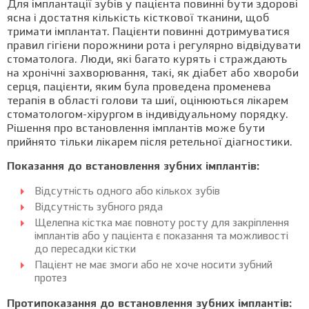
Для імплантації зубів у пацієнта повинні бути здорові
ясна і достатня кількість кісткової тканини, щоб
тримати імплантат. Пацієнти повинні дотримуватися
правил гігієни порожнини рота і регулярно відвідувати
стоматолога. Люди, які багато курять і страждають
на хронічні захворювання, такі, як діабет або хвороби
серця, пацієнти, яким була проведена променева
терапія в області голови та шиї, оцінюються лікарем
стоматологом-хірургом в індивідуальному порядку.
Рішення про встановлення імплантів може бути
прийнято тільки лікарем після ретельної діагностики.
Показання до встановлення зубних імплантів:
Відсутність одного або кількох зубів
Відсутність зубного ряда
Щелепна кістка має повноту росту для закріплення
імплантів або у пацієнта є показання та можливості
до пересадки кістки
Пацієнт не має змоги або не хоче носити зубний
протез
Протипоказання до встановлення зубних імплантів: