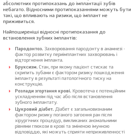
абсолютних протипоказань до імплантації зубів
небагато. Відносними протипоказаннями можуть бути
такі, що впливають на ризики, що імплант не
приживиться.
Найпоширеніші відносні протипоказання до
встановлення зубних імплантів:
Пародонтоз.
Захворювання пародонту в анамнезі -
фактор розвитку периімплантних захворювань і
відторгнення імпланта.
Бруксизм.
Стан, при якому пацієнт стискає та
скрипить зубами є фактором ризику пошкодження
імпланту в результаті патологічного тиску на
конструкцію.
Розлади згортання крові.
Кровотеча є потенційним
ускладненням під час або після встановлення
зубного імплантату.
Цукровий діабет.
Діабет є загальновизнаним
фактором ризику поганого загоєння ран після
хірургічних процедур, викликаних аномальними
рівнями глюкози в крові та зміненою імунною
відповіддю, які можуть сприяти неприживленності