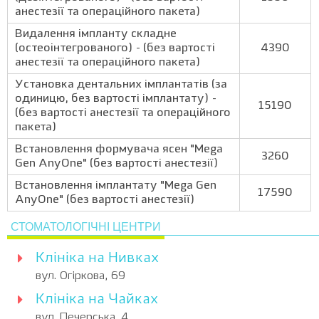
анестезії та операційного пакета)
Видалення імпланту складне
(остеоінтегрованого) - (без вартості
4390
анестезії та операційного пакета)
Установка дентальних імплантатів (за
одиницю, без вартості імплантату) -
15190
(без вартості анестезії та операційного
пакета)
Встановлення формувача ясен "Mega
3260
Gen AnyOne" (без вартості анестезії)
Встановлення імплантату "Mega Gen
17590
AnyOne" (без вартості анестезії)
СТОМАТОЛОГІЧНІ ЦЕНТРИ
Клініка на Нивках
вул. Огіркова, 69
Клініка на Чайках
вул. Печерська, 4