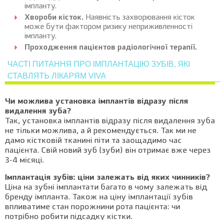
імпланту.
Хвороби кісток.
Наявність захворювання кісток
може бути фактором ризику неприживленності
імпланту.
Проходження пацієнтов радіологічної терапії.
ЧАСТІ ПИТАННЯ ПРО ІМПЛАНТАЦІЮ ЗУБІВ, ЯКІ
СТАВЛЯТЬ ЛІКАРЯМ VIVA
Чи можлива установка імплантів відразу після
видалення зуба?
Так, установка імплантів відразу після видалення зуба
не тільки можлива, а й рекомендується. Так ми не
дамо кістковій тканині піти та заощадимо час
пацієнта. Свій новий зуб (зуби) він отримає вже через
3-4 місяці.
Імплантація зубів: ціни залежать від яких чинників?
Ціна на зубні імплантати багато в чому залежать від
бренду імпланта. Також на ціну імплантації зубів
впливатиме стан порожнини рота пацієнта: чи
потрібно робити підсадку кістки.