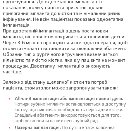
протезування. До одноетапної імплантації є
показання, коли у пацієнта присутнє щільне
прилягання імпланта до кістки та мінімальний ризик
інфікування. Не всім пацієнтам показана одноетапна
імплантація.
При двоетапній імплантації в день постановки
імпланта, він повністю покривається тканиною десни.
Через 3-6 місяців проводиться ще одна операція, щоб
оголити імплант і встановити загоювальний абатмент.
Обраний тип хірургічного втручання визначається
кількістю та якістю кістки, яка є у пацієнта на момент
процедури. Двоетапну імплантацію виконують
частіше.
Залежно від стану щелепної кістки та потреб
пацієнта, стоматолог може запропонувати також:
All-on-4 імплантація або імплантація повної дуги.
Чотири зубних імпланти встановлюються в доступну
кістку, що виключає необхідність пересадки кістки.
Спеціальні абатменти використовуються для того,
щоб встановити на них весь зубний ряд.
Лазерна імплантація.
По суті це та ж класична