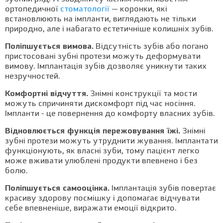
ортопедичної
стоматології
— коронки, які
встановлюють на імпланти, виглядають не тільки
природно, але і набагато естетичніше колишніх зубів.
Поліпшується вимова.
Відсутність зубів або погано
пристосовані зубні протези можуть деформувати
вимову. Імплантація зубів дозволяє уникнути таких
незручностей.
Комфортні відчуття.
Знімні конструкції та мости
можуть спричиняти дискомфорт під час носіння.
Імпланти - це повернення до комфорту власних зубів.
Відновлюється функція пережовування їжі.
Знімні
зубні протези можуть утруднити жування. Імплантати
функціонують, як власні зуби, тому пацієнт легко
може вживати улюблені продукти впевнено і без
болю.
Поліпшується самооцінка.
Імплантація зубів повертає
красиву здорову посмішку і допомагає відчувати
себе впевненіше, виражати емоції відкрито.