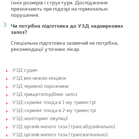
їхніх розмірів і структури. Дослідження
призначають при підозрі на гормональні
порушення.
Чи потрібна підготовка до УЗД надниркових
залоз?
Спеціальна підготовка зазвичай не потрібна,
рекомендації уточнює лікар.
УЗД судин
УЗД вен нижніх кінцівок
УЗД черевної порожнини
УЗД прищитоподібних залоз
УЗД-скринінг плода в 1-му триместрі
УЗД-скринінг плода в 2-му триместрі
УЗД-моніторинг овуляції
УЗД органів малого таза (трансабдомінально)
УЗД органів малого таза (трансвагінально)