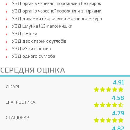
УЗД органів черевної порожнини без нирок
УЗД органів черевної порожнини з нирками
УЗД динаміки скорочення жовчного міхура
УЗД шлунка і 12-палої кишки
УЗД печінки
УЗД двох парних суглобів
УЗД м’яких тканин
УЗД одного суглоба
СЕРЕДНЯ ОЦІНКА
4.91
ЛІКАРІ
4.58
ДІАГНОСТИКА
4.79
СТАЦІОНАР
4.82