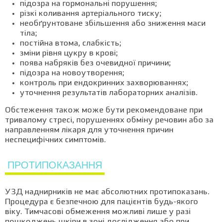
підозра на гормональні порушення;
різкі коливання артеріального тиску;
необґрунтоване збільшення або зниження маси
тіла;
постійна втома, слабкість;
зміни рівня цукру в крові;
поява набряків без очевидної причини;
підозра на новоутворення;
контроль при ендокринних захворюваннях;
уточнення результатів лабораторних аналізів.
Обстеження також може бути рекомендоване при
тривалому стресі, порушеннях обміну речовин або за
направленням лікаря для уточнення причин
неспецифічних симптомів.
ПРОТИПОКАЗАННЯ
УЗД наднирників не має абсолютних протипоказань.
Процедура є безпечною для пацієнтів будь-якого
віку. Тимчасові обмеження можливі лише у разі