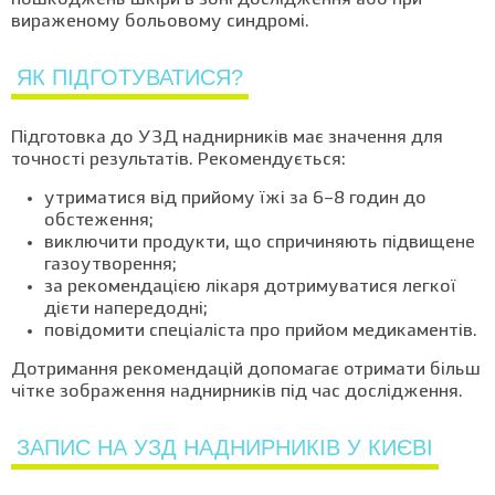
пошкоджень шкіри в зоні дослідження або при
вираженому больовому синдромі.
ЯК ПІДГОТУВАТИСЯ?
Підготовка до УЗД наднирників має значення для
точності результатів. Рекомендується:
утриматися від прийому їжі за 6–8 годин до
обстеження;
виключити продукти, що спричиняють підвищене
газоутворення;
за рекомендацією лікаря дотримуватися легкої
дієти напередодні;
повідомити спеціаліста про прийом медикаментів.
Дотримання рекомендацій допомагає отримати більш
чітке зображення наднирників під час дослідження.
ЗАПИС НА УЗД НАДНИРНИКІВ У КИЄВІ