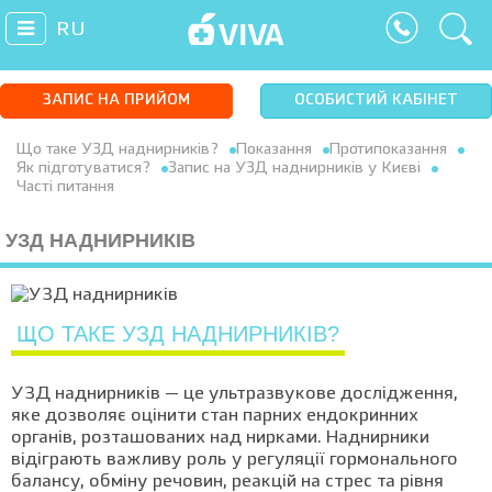
RU
ЗАПИС НА ПРИЙОМ
ОСОБИСТИЙ КАБІНЕТ
Що таке УЗД наднирників?
Показання
Протипоказання
Як підготуватися?
Запис на УЗД наднирників у Києві
Часті питання
УЗД НАДНИРНИКІВ
ЩО ТАКЕ УЗД НАДНИРНИКІВ?
УЗД наднирників — це ультразвукове дослідження,
яке дозволяє оцінити стан парних ендокринних
органів, розташованих над нирками. Наднирники
відіграють важливу роль у регуляції гормонального
балансу, обміну речовин, реакцій на стрес та рівня