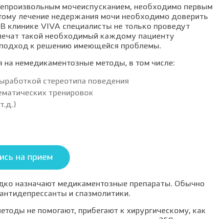
непроизвольным мочеиспусканием, необходимо первым
этому лечение недержания мочи необходимо доверить
В клинике VIVA специалисты не только проведут
спечат такой необходимый каждому пациенту
 подход к решению имеющейся проблемы.
 на немедикаментозные методы, в том числе:
выработкой стереотипа поведения
ематических тренировок
т.д.)
ись на прием
едко назначают медикаментозные препараты. Обычно
 антидепрессанты и спазмолитики.
етоды не помогают, прибегают к хирургическому, как