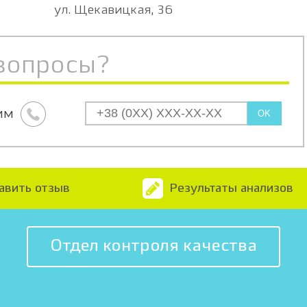
ул. Щекавицкая, 36
вопросы?
им
OK
авить отзыв
Результаты анализов
Отдел контроля качества