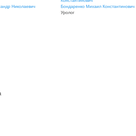
сандр Николаевич
Бондаренко Михаил Константинович
Уролог
а