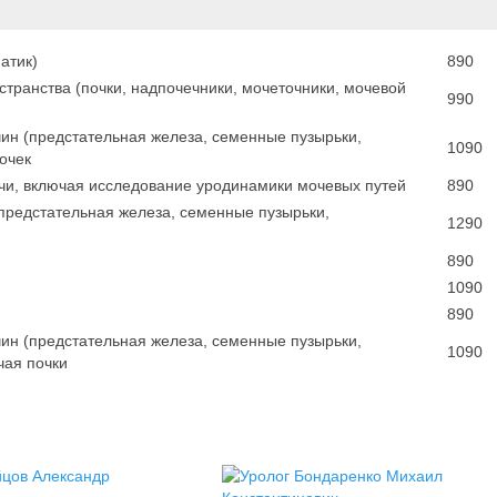
атик)
890
транства (почки, надпочечники, мочеточники, мочевой
990
ин (предстательная железа, семенные пузырьки,
1090
очек
чи, включая исследование уродинамики мочевых путей
890
(предстательная железа, семенные пузырьки,
1290
890
1090
890
ин (предстательная железа, семенные пузырьки,
1090
чая почки