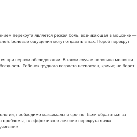
ением перекрута является резкая боль, возникающая в мошонке —
каней. Болевые ощущения могут отдавать в пах. Порой перекрут
ется при первом обследовании. В таком случае половина мошонки
ледность. Ребенок грудного возраста неспокоен, кричит, не берет
логии, необходимо максимально срочно. Если обратиться за
я проблемы, то эффективное лечение перекрута яичка
учивание.