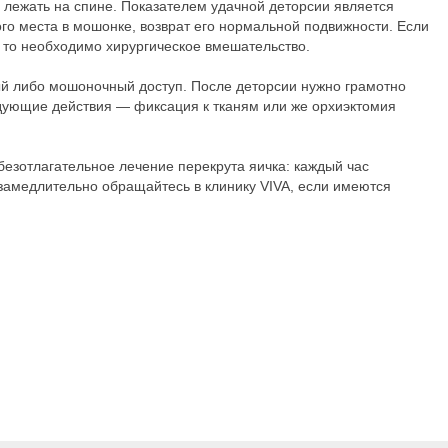
лежать на спине. Показателем удачной деторсии является
о места в мошонке, возврат его нормальной подвижности. Если
, то необходимо хирургическое вмешательство.
ый либо мошоночный доступ. После деторсии нужно грамотно
едующие действия — фиксация к тканям или же орхиэктомия
безотлагательное лечение перекрута яичка: каждый час
замедлительно обращайтесь в клинику VIVA, если имеются