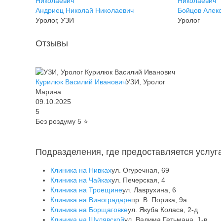
Андриец Николай Николаевич
Бойцов Алек
Уролог, УЗИ
Уролог
Отзывы
Курилюк Василий Иванович
УЗИ, Уролог
Марина
09.10.2025
5
Без роздуму 5 ⭐️
Подразделения, где предоставляется услуг
Клиника на Нивках
ул. Огуречная, 69
Клиника на Чайках
ул. Печерская, 4
Клиника на Троещине
ул. Лаврухина, 6
Клиника на Виноградаре
пр. В. Порика, 9а
Клиника на Борщаговке
ул. Якуба Коласа, 2-д
Клиника на Шулявской
ул. Вадима Гетьмана, 1-в