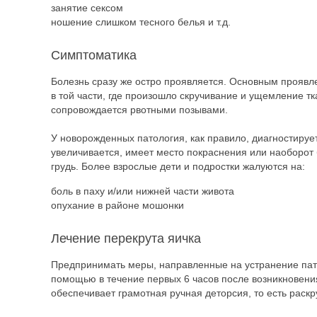
занятие сексом
ношение слишком тесного белья и т.д.
Симптоматика
Болезнь сразу же остро проявляется. Основным проявл
в той части, где произошло скручивание и ущемление т
сопровождается рвотными позывами.
У новорожденных патология, как правило, диагностиру
увеличивается, имеет место покраснения или наоборот б
грудь. Более взрослые дети и подростки жалуются на:
боль в паху и/или нижней части живота
опухание в районе мошонки
Лечение перекрута яичка
Предпринимать меры, направленные на устранение пато
помощью в течение первых 6 часов после возникновени
обеспечивает грамотная ручная деторсия, то есть раскр