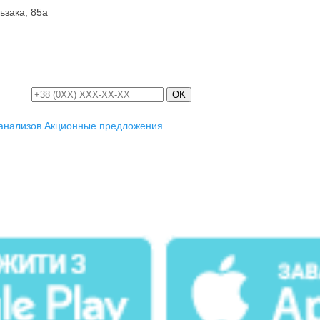
ьзака, 85а
OK
анализов
Акционные предложения