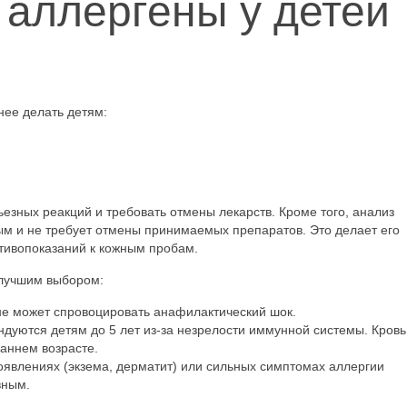
 аллергены у детей
нее делать детям:
ьезных реакций и требовать отмены лекарств. Кроме того, анализ
м и не требует отмены принимаемых препаратов. Это делает его
тивопоказаний к кожным пробам.
илучшим выбором:
 не может спровоцировать анафилактический шок.
дуются детям до 5 лет из-за незрелости иммунной системы. Кровь
аннем возрасте.
явлениях (экзема, дерматит) или сильных симптомах аллергии
вным.