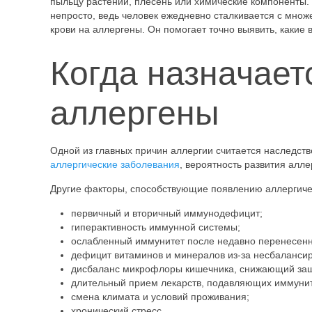
пыльцу растений, плесень или химические компоненты.
непросто, ведь человек ежедневно сталкивается с множ
крови на аллергены. Он помогает точно выявить, каки
Когда назначает
аллергены
Одной из главных причин аллергии считается наследств
аллергические заболевания
, вероятность развития алле
Другие факторы, способствующие появлению аллергичес
первичный и вторичный иммунодефицит;
гиперактивность иммунной системы;
ослабленный иммунитет после недавно перенесен
дефицит витаминов и минералов из-за несбалансир
дисбаланс микрофлоры кишечника, снижающий защ
длительный прием лекарств, подавляющих иммунит
смена климата и условий проживания;
хронический стресс.