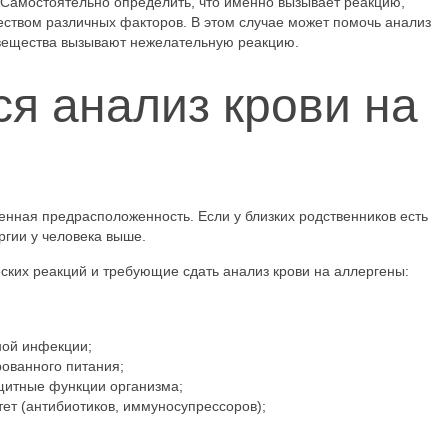
 Самостоятельно определить, что именно вызывает реакцию,
еством различных факторов. В этом случае может помочь анализ
е вещества вызывают нежелательную реакцию.
ся анализ крови на
енная предрасположенность. Если у близких родственников есть
ргии у человека выше.
ких реакций и требующие сдать анализ крови на аллергены:
ной инфекции;
ованного питания;
итные функции организма;
ет (антибиотиков, иммуносупрессоров);