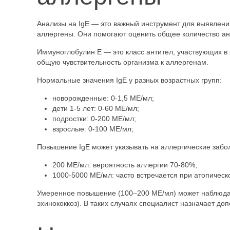
Анализы на IgE — это важный инструмент для выявлени
аллергены. Они помогают оценить общее количество ан
Иммуноглобулин Е — это класс антител, участвующих в 
общую чувствительность организма к аллергенам.
Нормальные значения IgE у разных возрастных групп:
новорожденные: 0-1,5 МЕ/мл;
дети 1-5 лет: 0-60 МЕ/мл;
подростки: 0-200 МЕ/мл;
взрослые: 0-100 МЕ/мл;
Повышение IgE может указывать на аллергические забо
200 МЕ/мл: вероятность аллергии 70-80%;
1000-5000 МЕ/мл: часто встречается при атопическ
Умеренное повышение (100–200 МЕ/мл) может наблюдат
эхинококкоз). В таких случаях специалист назначает д