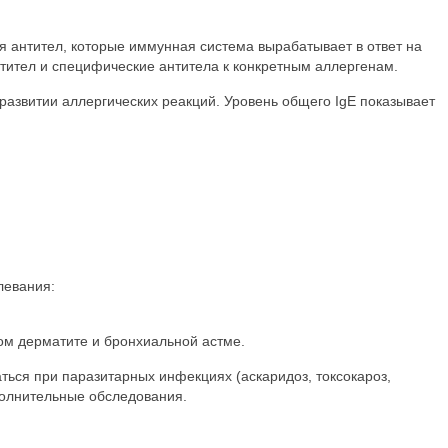
я антител, которые иммунная система вырабатывает в ответ на
тител и специфические антитела к конкретным аллергенам.
развитии аллергических реакций. Уровень общего IgE показывает
левания:
ом дерматите и бронхиальной астме.
ься при паразитарных инфекциях (аскаридоз, токсокароз,
ополнительные обследования.