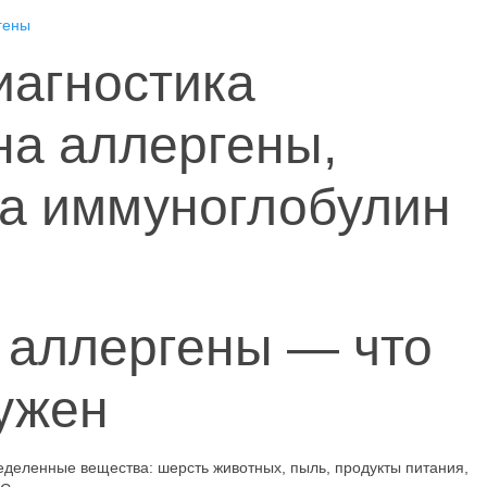
гены
иагностика
на аллергены,
на иммуноглобулин
 аллергены — что
нужен
деленные вещества: шерсть животных, пыль, продукты питания,