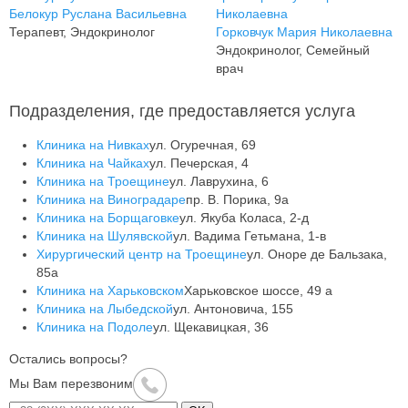
Белокур Руслана Васильевна
Терапевт, Эндокринолог
Горковчук Мария Николаевна
Эндокринолог, Семейный
врач
Подразделения, где предоставляется услуга
Клиника на Нивках
ул. Огуречная, 69
Клиника на Чайках
ул. Печерская, 4
Клиника на Троещине
ул. Лаврухина, 6
Клиника на Виноградаре
пр. В. Порика, 9а
Клиника на Борщаговке
ул. Якуба Коласа, 2-д
Клиника на Шулявской
ул. Вадима Гетьмана, 1-в
Хирургический центр на Троещине
ул. Оноре де Бальзака,
85а
Клиника на Харьковском
Харьковское шоссе, 49 а
Клиника на Лыбедской
ул. Антоновича, 155
Клиника на Подоле
ул. Щекавицкая, 36
Остались вопросы?
Мы Вам перезвоним