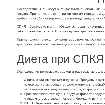
Последствия СПКЯ могут быть достаточно небольшие. 
каждая. При поликистозе яичников многим женщинам уд
требуется особая осторожность и помощь специалиста 
СПКЯ и бесплодие могут наблюдаться если присутствуе
избыточная масса тела. В таких случаях врач назнача
При появлении описанных симптомов поликистоза яичник
для проведения комплексной диагностики и подбора эф
Диета при СПКЯ:
Исследования показывают, рацион играет важную роль 
С низким гликемическим индексом. Продукты с низк
некрахмалистые овощи, а также минимально обраб
перевариваются медленнее, что предотвращает рез
Противовоспалительную. Предусматривает продук
ягоды, листовые овощи (капуста, брокколи, шпинат)
DASH. Первоначально разработана для снижения ри