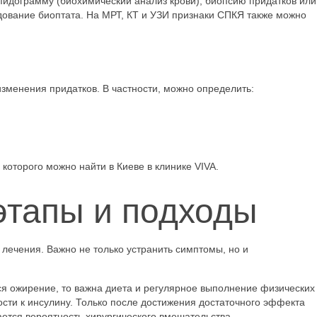
ипидограмму (биохимический анализ крови), биопсию придатков или
дование биоптата. На МРТ, КТ и УЗИ признаки СПКЯ также можно
зменения придатков. В частности, можно определить:
которого можно найти в Киеве в клинике VIVA.
этапы и подходы
лечения. Важно не только устранить симптомы, но и
я ожирение, то важна диета и регулярное выполнение физических
сти к инсулину. Только после достижения достаточного эффекта
ется вероятность хирургического вмешательства.