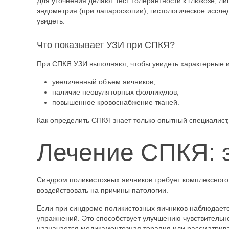
Для уточнения делают тест толерантности к глюкозе, л
эндометрия (при лапароскопии), гистологическое иссле
увидеть.
Что показывает УЗИ при СПКЯ?
При СПКЯ УЗИ выполняют, чтобы увидеть характерные и
увеличенный объем яичников;
наличие неовуляторных фолликулов;
повышенное кровоснабжение тканей.
Как определить СПКЯ знает только опытный специалист, 
Лечение СПКЯ: 
Синдром поликистозных яичников требует комплексного 
воздействовать на причины патологии.
Если при синдроме поликистозных яичников наблюдаетс
упражнений. Это способствует улучшению чувствительно
назначается медикаментозная терапия или рассматрива