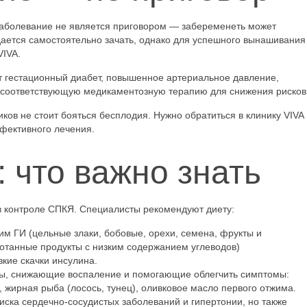
Заболевание не является приговором — забеременеть может
ается самостоятельно зачать, однако для успешного вынашивания
VIVA.
т гестационный диабет, повышенное артериальное давление,
ет соответствующую медикаментозную терапию для снижения рисков
ов не стоит бояться бесплодия. Нужно обратиться в клинику VIVA
фективного лечения.
 что важно знать
в контроле СПКЯ. Специалисты рекомендуют диету:
им ГИ (цельные злаки, бобовые, орехи, семена, фрукты и
отанные продукты с низким содержанием углеводов)
кие скачки инсулина.
ты, снижающие воспаление и помогающие облегчить симптомы:
, жирная рыба (лосось, тунец), оливковое масло первого отжима.
ска сердечно-сосудистых заболеваний и гипертонии, но также