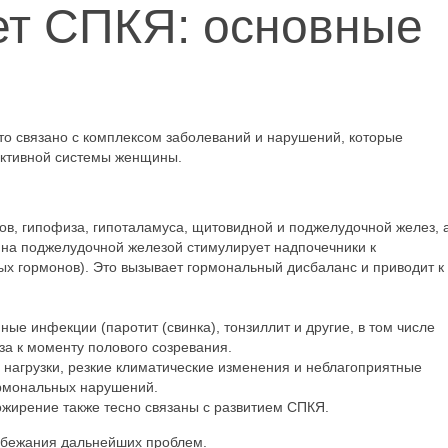
ет СПКЯ: основные
о связано с комплексом заболеваний и нарушений, которые
уктивной системы женщины.
ов, гипофиза, гипоталамуса, щитовидной и поджелудочной желез, 
ина поджелудочной железой стимулирует надпочечники к
х гормонов). Это вызывает гормональный дисбаланс и приводит к
е инфекции (паротит (свинка), тонзиллит и другие, в том числе
за к моменту полового созревания.
нагрузки, резкие климатические изменения и неблагоприятные
ормональных нарушений.
жирение также тесно связаны с развитием СПКЯ.
збежания дальнейших проблем.