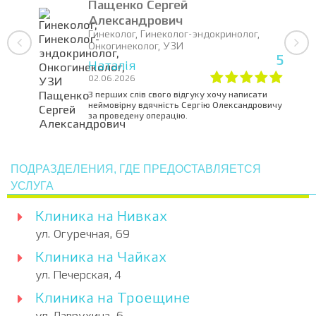
Пащенко Сергей
Анализ крови развернутый (vi) (1
Александрович
1
рабочий день)
Гинеколог, Гинеколог-эндокринолог,
Онкогинеколог, УЗИ
Забор венозной или капиллярной
5
1
Наталія
крови одноразовыми системами
02.06.2026
Копрограмма (vi) (1 рабочий день)
1
З перших слів свого відгуку хочу написати
неймовірну вдячність Сергію Олександровичу
за проведену операцію.
ПОДРАЗДЕЛЕНИЯ, ГДЕ ПРЕДОСТАВЛЯЕТСЯ
УСЛУГА
Клиника на Нивках
ул. Огуречная, 69
Клиника на Чайках
ул. Печерская, 4
Клиника на Троещине