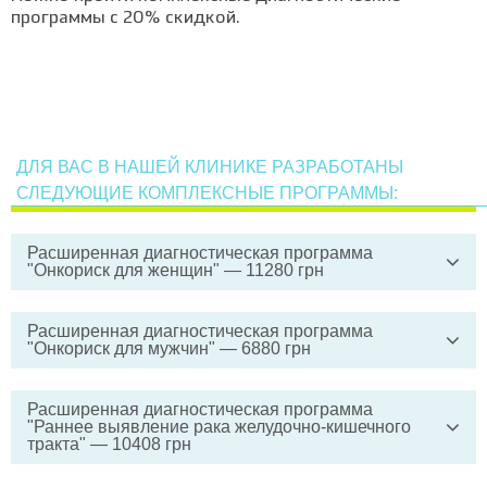
программы с 20% скидкой.
ДЛЯ ВАС В НАШЕЙ КЛИНИКЕ РАЗРАБОТАНЫ
СЛЕДУЮЩИЕ КОМПЛЕКСНЫЕ ПРОГРАММЫ:
Расширенная диагностическая программа
"Онкориск для женщин" — 11280 грн
Консультация гинеколога
2
Расширенная диагностическая программа
"Онкориск для мужчин" — 6880 грн
Кольпоскопия
1
КТ органов малого таза с
КТ органов малого таза с
контрастированием (без стоимости
1
Расширенная диагностическая программа
контрастированием (без стоимости
1
"Раннее выявление рака желудочно-кишечного
введения контраста)
введения контраста)
тракта" — 10408 грн
Анестезиологическое сопровождение
Анестезиологическое сопровождение
КТ, рентген и др. исследования с