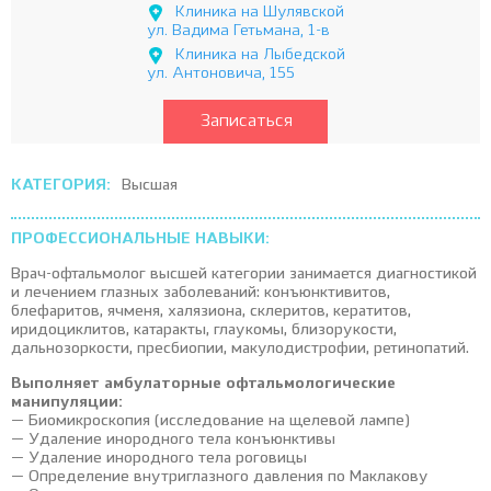
Клиника на Шулявской
ул. Вадима Гетьмана, 1-в
Клиника на Лыбедской
ул. Антоновича, 155
Записаться
КАТЕГОРИЯ:
Высшая
ПРОФЕССИОНАЛЬНЫЕ НАВЫКИ:
Врач-офтальмолог высшей категории занимается диагностикой
и лечением глазных заболеваний: конъюнктивитов,
блефаритов, ячменя, халязиона, склеритов, кератитов,
иридоциклитов, катаракты, глаукомы, близорукости,
дальнозоркости, пресбиопии, макулодистрофии, ретинопатий.
Выполняет амбулаторные офтальмологические
манипуляции:
— Биомикроскопия (исследование на щелевой лампе)
— Удаление инородного тела конъюнктивы
— Удаление инородного тела роговицы
— Определение внутриглазного давления по Маклакову