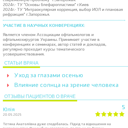
современную проблему" г.Запорожья.
2024г.- ТУ "Основы блефаропластики" г.Киев
2024г.- ТУ "Интраокулярная коррекция, выбор ИОЛ и плановая
рефракция" г.Запорожья.
УЧАСТИЕ В НАУЧНЫХ КОНФЕРЕНЦИЯХ:
Является членом Ассоциации офтальмологов и
офтальмохирургов Украины. Принимает участие в
конференциях и семинарах, автор статей и докладов,
регулярно проходит курсы тематического
усовершенствования.
СТАТЬИ ВРАЧА
Уход за глазами осенью
Влияние солнца на зрение человека
ОТЗЫВЫ ПАЦИЕНТОВ О ВРАЧЕ
5
Юлія
20.05.2025
Тетяна Анатоліївна дуже сподобалась. Підхід та відношення на