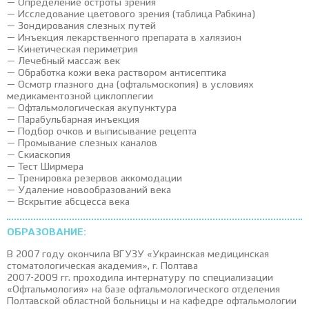
— Определение остроты зрения
— Исследование цветового зрения (таблица Рабкина)
— Зондирования слезных путей
— Инъекция лекарственного препарата в халязион
— Кинетическая периметрия
— Лечебный массаж век
— Обработка кожи века раствором антисептика
— Осмотр глазного дна (офтальмоскопия) в условиях
медикаментозной циклоплегии
— Офтальмологическая акупунктура
— Парабульбарная инъекция
— Подбор очков и выписывание рецепта
— Промывание слезных каналов
— Скиаскопия
— Тест Ширмера
— Тренировка резервов аккомодации
— Удаление новообразований века
— Вскрытие абсцесса века
ОБРАЗОВАНИЕ:
В 2007 году окончила ВГУЗУ «Украинская медицинская
стоматологическая академия», г. Полтава
2007-2009 гг. проходила интернатуру по специализации
«Офтальмология» на базе офтальмологического отделения
Полтавской областной больницы и на кафедре офтальмологии