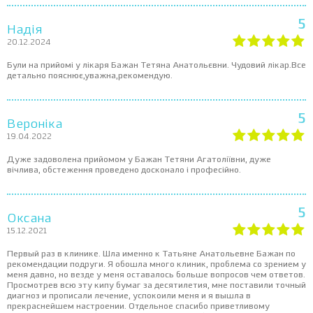
5
Надія
20.12.2024
Були на прийомі у лікаря Бажан Тетяна Анатольєвни. Чудовий лікар.Все
детально пояснює,уважна,рекомендую.
5
Вероніка
19.04.2022
Дуже задоволена прийомом у Бажан Тетяни Агатоліївни, дуже
вічлива, обстеження проведено досконало і професійно.
5
Оксана
15.12.2021
Первый раз в клинике. Шла именно к Татьяне Анатольевне Бажан по
рекомендации подруги. Я обошла много клиник, проблема со зрением у
меня давно, но везде у меня оставалось больше вопросов чем ответов.
Просмотрев всю эту кипу бумаг за десятилетия, мне поставили точный
диагноз и прописали лечение, успокоили меня и я вышла в
прекраснейшем настроении. Отдельное спасибо приветливому