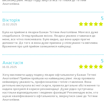
високому рівні. Якщо і буду звертатись то тільки до Тетяни
Анатоліївна.
5
Вікторія
21.02.2025
Була на прийомі в лікарки Бажан Тетяни Анатоліївни. Мені все дуже
сподобалося. Огляд пройшов якісно. Лікарка уважно ставилася до
мене, все чітко пояснювала. Було видно, що вона щиро прагне
допомогти. До того ж вона дуже приємна у спілкуванні та ввічлива.
Враження про цей прийом залишилися найкращі.
5
Анастасія
16.01.2025
Хочу висловити щиру подяку лікарю-офтальмологу Бажан Тетяні
Анатоліївні! Прийом пройшов на найвищому рівні: лікар проявила
неймовірну уважність, професіоналізм і тепле ставлення. Вона
ретельно вислухала всі мої скарги, провела детальне обстеження та
надала зрозумілі й корисні рекомендації. Дуже рідко зустрічаєш
настільки відповідальних і людяних фахівців! Рекомендую всім, хто
шукає кваліфікованого офтальмолога, звернутися саме до Тетяни
Анатоліївни.