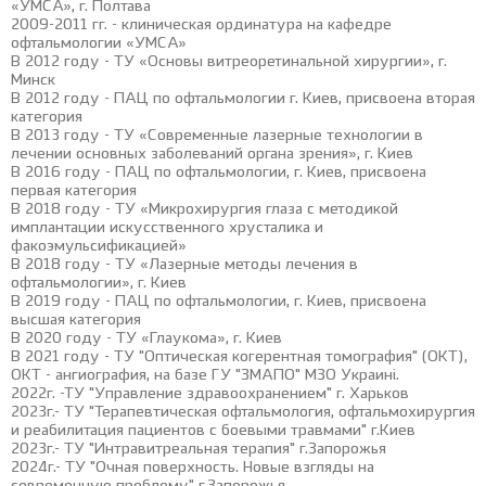
«УМСА», г. Полтава
2009-2011 гг. - клиническая ординатура на кафедре
офтальмологии «УМСА»
В 2012 году - ТУ «Основы витреоретинальной хирургии», г.
Минск
В 2012 году - ПАЦ по офтальмологии г. Киев, присвоена вторая
категория
В 2013 году - ТУ «Современные лазерные технологии в
лечении основных заболеваний органа зрения», г. Киев
В 2016 году - ПАЦ по офтальмологии, г. Киев, присвоена
первая категория
В 2018 году - ТУ «Микрохирургия глаза с методикой
имплантации искусственного хрусталика и
факоэмульсификацией»
В 2018 году - ТУ «Лазерные методы лечения в
офтальмологии», г. Киев
В 2019 году - ПАЦ по офтальмологии, г. Киев, присвоена
высшая категория
В 2020 году - ТУ «Глаукома», г. Киев
В 2021 году - ТУ "Оптическая когерентная томография" (ОКТ),
ОКТ - ангиография, на базе ГУ "ЗМАПО" МЗО Украині.
2022г. -ТУ "Управление здравоохранением" г. Харьков
2023г.- ТУ "Терапевтическая офтальмология, офтальмохирургия
и реабилитация пациентов с боевыми травмами" г.Киев
2023г.- ТУ "Интравитреальная терапия" г.Запорожья
2024г.- ТУ "Очная поверхность. Новые взгляды на