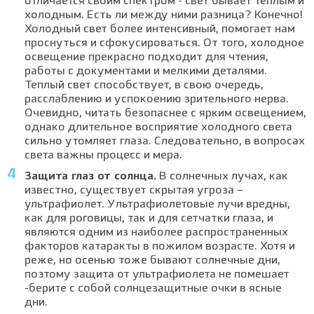
отличается своим спектром - свет бывает теплым и
холодным. Есть ли между ними разница? Конечно!
Холодный свет более интенсивный, помогает нам
проснуться и сфокусироваться. От того, холодное
освещение прекрасно подходит для чтения,
работы с документами и мелкими деталями.
Теплый свет способствует, в свою очередь,
расслаблению и успокоению зрительного нерва.
Очевидно, читать безопаснее с ярким освещением,
однако длительное восприятие холодного света
сильно утомляет глаза. Следовательно, в вопросах
света важны процесс и мера.
Защита глаз от солнца.
В солнечных лучах, как
известно, существует скрытая угроза –
ультрафиолет. Ультрафиолетовые лучи вредны,
как для роговицы, так и для сетчатки глаза, и
являются одним из наиболее распространенных
факторов катаракты в пожилом возрасте. Хотя и
реже, но осенью тоже бывают солнечные дни,
поэтому защита от ультрафиолета не помешает
-берите с собой солнцезащитные очки в ясные
дни.