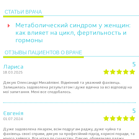
СТАТЬИ ВРАЧА
Метаболический синдром у женщин:
как влияет на цикл, фертильность и
гормоны
ОТЗЫВЫ ПАЦИЕНТОВ О ВРАЧЕ
5
Лариса
18.03.2025
Дякую Олександрі Михайлівні. Відмінний та уважний фахівець.
Залишилась задоволена результатом і дуже вдячна за всі відповіді на
мої запитання. Мені все сподобалось.
5
Євгенія
01.07.2024
Дуже задоволена лікарем, всім подругам раджу, дуже чуйна та
фахівець своєї справи, дякую за професійний підхід, корисні поради, та
нічого зайвого. Все чітко по существу. Дякую, обовязково раджу