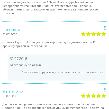
гинекологии делает гинеколог! Плюс Александра Михайловна
невероятно тактичный специалист, это первый врач, который
объяснил мне мою ситуацию, не раня мои чувства. Человеческое
спасибо!
5
Наталья
31.07.2018
отличный доктор! Консультация хорошая, доступным языком. К
прочему приятный собеседник.
31.07.2018
Благодарим за отзыв.
С уважением, руководитель отдела контроля качества.
5
Антонина
31.07.2018
Давно я не встречала такого толкового и внимательного врача!
Пришла к ней, тк проходив к предыдущиму врачу полгода не получла