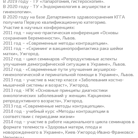
В 2019 году - ТУ «Лапаротомия, гистероскопия».
В 2020 году - ТУ «Эндокринология в акушерстве и
гинекологии».
В 2020 году на базе Департамента здравоохранения КГГА
получила Первую квалификационную категорию.
Участие в научных конференциях:
2011 год – научно-практическая конференция «Основы
сохранения беременности», Львов.
2011 год – «Современные методы контрацепции».
2011 год – «Скрининг и вакцинопрофилактика рака шейки
матки», Ужгород.
2012 год – цикл семинаров «Репродуктивные аспекты
улучшения демографической ситуации в Украине», Львов.
2012 год - «Современные пути улучшения акушерско-
гинекологической и перинатальной помощи в Украине», Львов.
2013 год – участие в мастер классе «Заболевания костно-
мышечной системы и возраст», Ужгород.
2013 год - НПК «Основные принципы диагностики
онкологических заболеваний у женщин. Карцинома
репродуктивного возраста», Ужгород.
2013 год «Современные методы контрацепции».
2014 год - учебный курс «Методы контрацепции в
соответствии с периодами жизни»
2014 год – участие в работе национального цикла семинаров в
формате телемоста «Здоровья матери, плода и
новорожденного в Украине», Киев-Ужгород-Ивано-Франковск-
Черновцы.