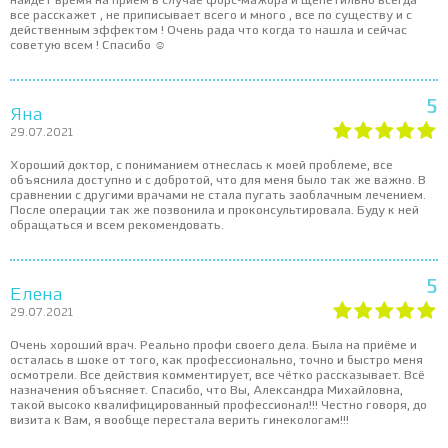
найдёт время на приём в случае форс-мажора и щепетильно всегда
все расскажет , не приписывает всего и много , все по существу и с
действенным эффектом ! Очень рада что когда то нашла и сейчас
советую всем ! Спасибо ☺️
5
Яна
29.07.2021
Хороший доктор, с пониманием отнеслась к моей проблеме, все
объяснила доступно и с добротой, что для меня было так же важно. В
сравнении с другими врачами не стала пугать заоблачным лечением.
После операции так же позвонила и проконсультировала. Буду к ней
обращаться и всем рекомендовать.
5
Елена
29.07.2021
Очень хороший врач. Реально профи своего дела. Была на приёме и
осталась в шоке от того, как профессионально, точно и быстро меня
осмотрели. Все действия комментирует, все чётко рассказывает. Всё
назначения объясняет. Спасибо, что Вы, Александра Михайловна,
такой высоко квалифицированный профессионал!!! Честно говоря, до
визита к Вам, я вообще перестала верить гинекологам!!!