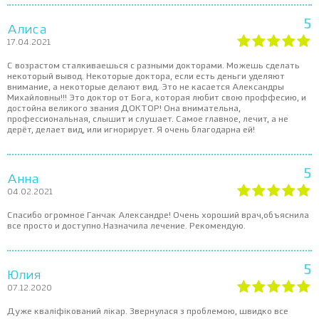
5
Алиса
17.04.2021
С возрастом сталкиваешься с разными докторами. Можешь сделать
некоторый вывод. Некоторые доктора, если есть деньги уделяют
внимание, а некоторые делают вид. Это не касается Александры
Михайловны!!! Это доктор от Бога, которая любит свою проффесию, и
достойна великого звания ДОКТОР! Она внимательна,
профессиональная, слышит и слушает. Самое главное, лечит, а не
дерёт, делает вид, или игнорирует. Я очень благодарна ей!
5
Анна
04.02.2021
Спасибо огромное Ганчак Александре! Очень хороший врач,объяснила
все просто и доступно.Назначила лечение. Рекомендую.
5
Юлия
07.12.2020
Дуже кваліфікований лікар. Звернулася з проблемою, швидко все