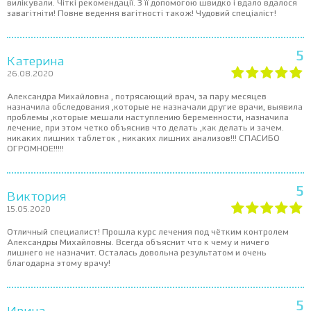
вилікували. Чіткі рекомендації. З її допомогою швидко і вдало вдалося
завагітніти! Повне ведення вагітності також! Чудовий спеціаліст!
5
Катерина
26.08.2020
Александра Михайловна , потрясающий врач, за пару месяцев
назначила обследования ,которые не назначали другие врачи, выявила
проблемы ,которые мешали наступлению беременности, назначила
лечение, при этом четко объяснив что делать ,как делать и зачем.
никаких лишних таблеток , никаких лишних анализов!!! СПАСИБО
ОГРОМНОЕ!!!!!
5
Виктория
15.05.2020
Отличный специалист! Прошла курс лечения под чётким контролем
Александры Михайловны. Всегда объяснит что к чему и ничего
лишнего не назначит. Осталась довольна результатом и очень
благодарна этому врачу!
5