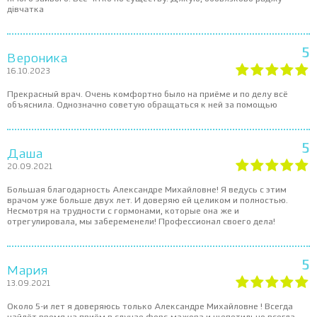
дівчатка
5
Вероника
16.10.2023
Прекрасный врач. Очень комфортно было на приёме и по делу всё
объяснила. Однозначно советую обращаться к ней за помощью
5
Даша
20.09.2021
Большая благодарность Александре Михайловне! Я ведусь с этим
врачом уже больше двух лет. И доверяю ей целиком и полностью.
Несмотря на трудности с гормонами, которые она же и
отрегулировала, мы забеременели! Профессионал своего дела!
5
Мария
13.09.2021
Около 5-и лет я доверяюсь только Александре Михайловне ! Всегда