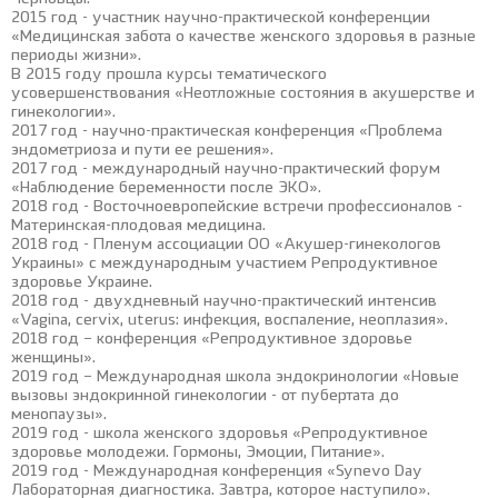
2015 год - участник научно-практической конференции
«Медицинская забота о качестве женского здоровья в разные
периоды жизни».
В 2015 году прошла курсы тематического
усовершенствования «Неотложные состояния в акушерстве и
гинекологии».
2017 год - научно-практическая конференция «Проблема
эндометриоза и пути ее решения».
2017 год - международный научно-практический форум
«Наблюдение беременности после ЭКО».
2018 год - Восточноевропейские встречи профессионалов -
Материнская-плодовая медицина.
2018 год - Пленум ассоциации ОО «Акушер-гинекологов
Украины» с международным участием Репродуктивное
здоровье Украине.
2018 год - двухдневный научно-практический интенсив
«Vagina, cerviх, uterus: инфекция, воспаление, неоплазия».
2018 год – конференция «Репродуктивное здоровье
женщины».
2019 год – Международная школа эндокринологии «Новые
вызовы эндокринной гинекологии - от пубертата до
менопаузы».
2019 год - школа женского здоровья «Репродуктивное
здоровье молодежи. Гормоны, Эмоции, Питание».
2019 год - Международная конференция «Synevo Day
Лабораторная диагностика. Завтра, которое наступило».