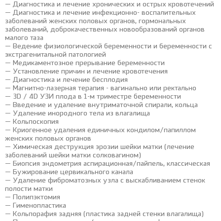
— Диагностика и лечение хронических и острых кровотечений
— Диагностика и лечение инфекционно- воспалительных
заболеваний женских половых органов, гормональных
заболеваний, доброкачественных новообразований органов
малого таза
— Ведение физиологической беременности и беременности с
экстрагенитальной патологией
— Медикаментозное прерывание беременности
— Установление причин и лечение кровотечения
— Диагностика и лечение бесплодия
— Магнитно-лазерная терапия - вагинально или ректально
— 3D / 4D УЗИ плода в 1-м триместре беременности
— Введение и удаление внутриматочной спирали, кольца
— Удаление инородного тела из влагалища
— Кольпоскопия
— Криогенное удаления единичных кондилом/папиллом
женских половых органов
— Химическая деструкция эрозии шейки матки (лечение
заболеваний шейки матки солковагином)
— Биопсия эндометрия аспирационная/пайпель, классическая
— Бужирование цервикального канала
— Удаление фиброматозных узла с выскабливанием стенок
полости матки
— Полипэктомия
— Гименопластика
— Кольпорафия задняя (пластика задней стенки влагалища)