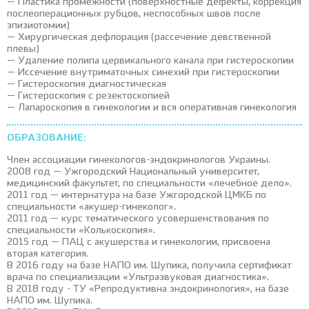
— Пластика промежности (поверхностные дефекты, коррекция
послеоперационных рубцов, неспособных швов после
эпизиотомии)
— Хирургическая дефлорация (рассечение девственной
плевы)
— Удаление полипа цервикального канала при гистероскопии
— Иссечение внутриматочных синехий при гистероскопии
— Гистероскопия диагностическая
— Гистероскопия с резектоскопией
— Лапароскопия в гинекологии и вся оперативная гинекология
ОБРАЗОВАНИЕ:
Член ассоциации гинекологов-эндокринологов Украины.
2008 год — Ужгородский Национальный университет,
медицинский факультет, по специальности «лечебное дело».
2011 год — интернатура на базе Ужгородской ЦМКБ по
специальности «акушер-гинеколог».
2011 год — курс тематического усовершенствования по
специальности «Колькоскопия».
2015 год — ПАЦ с акушерства и гинекологии, присвоена
вторая категория.
В 2016 году на базе НАПО им. Шупика, получила сертификат
врача по специализации «Ультразвуковая диагностика».
В 2018 году - ТУ «Репродуктивна эндокринология», на базе
НАПО им. Шупика.