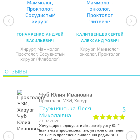
ГОНЧАРЕНКО АНДРЕЙ
КАЛИТВЕНЦЕВ СЕРГЕЙ
ВАСИЛЬЕВИЧ
АЛЕКСАНДРОВИЧ
Хирург, Маммолог,
Хирург, Маммолог-
Проктолог, Сосудистый
онколог, Проктолог
хирург (Флеболог)
ОТЗЫВЫ
Чуб Юлия Ивановна
Проктолог, УЗИ, Хирург
Таужнянська Леся
5
Миколаївна
27.07.2026
Хочу щиро подякувати лікарю-хірургу Юлії
Іванівні,за професіоналізм, уважне ставлення
та якісно проведене видалення родимки. З