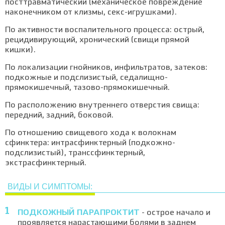
посттравматический (механическое повреждение
наконечником от клизмы, секс-игрушками).
По активности воспалительного процесса: острый,
рецидивирующий, хронический (свищи прямой
кишки).
По локализации гнойников, инфильтратов, затеков:
подкожные и подслизистый, седалищно-
прямокишечный, тазово-прямокишечный.
По расположению внутреннего отверстия свища:
передний, задний, боковой.
По отношению свищевого хода к волокнам
сфинктера: интрасфинктерный (подкожно-
подслизистый), транссфинктерный,
экстрасфинктерный.
ВИДЫ И СИМПТОМЫ:
ПОДКОЖНЫЙ ПАРАПРОКТИТ
- острое начало и
проявляется нарастающими болями в заднем