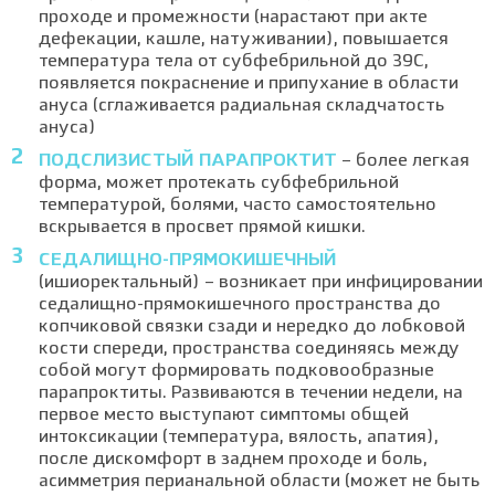
проходе и промежности (нарастают при акте
дефекации, кашле, натуживании), повышается
температура тела от субфебрильной до 39С,
появляется покраснение и припухание в области
ануса (сглаживается радиальная складчатость
ануса)
ПОДСЛИЗИСТЫЙ ПАРАПРОКТИТ
– более легкая
форма, может протекать субфебрильной
температурой, болями, часто самостоятельно
вскрывается в просвет прямой кишки.
СЕДАЛИЩНО-ПРЯМОКИШЕЧНЫЙ
(ишиоректальный) – возникает при инфицировании
седалищно-прямокишечного пространства до
копчиковой связки сзади и нередко до лобковой
кости спереди, пространства соединяясь между
собой могут формировать подковообразные
парапроктиты. Развиваются в течении недели, на
первое место выступают симптомы общей
интоксикации (температура, вялость, апатия),
после дискомфорт в заднем проходе и боль,
асимметрия перианальной области (может не быть