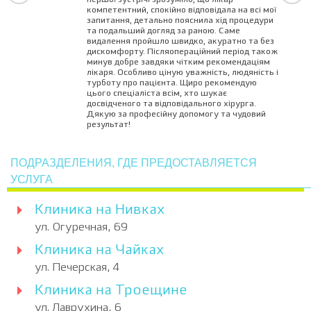
першої зустрічі зрозуміло, що лікар
компетентний, спокійно відповідала на всі мої
запитання, детально пояснила хід процедури
та подальший догляд за раною. Саме
видалення пройшло швидко, акуратно та без
дискомфорту. Післяопераційний період також
минув добре завдяки чітким рекомендаціям
лікаря. Особливо ціную уважність, людяність і
турботу про пацієнта. Щиро рекомендую
цього спеціаліста всім, хто шукає
досвідченого та відповідального хірурга.
Дякую за професійну допомогу та чудовий
результат!
ПОДРАЗДЕЛЕНИЯ, ГДЕ ПРЕДОСТАВЛЯЕТСЯ
УСЛУГА
Клиника на Нивках
ул. Огуречная, 69
Клиника на Чайках
ул. Печерская, 4
Клиника на Троещине
ул. Лаврухина, 6