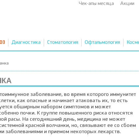
Чек-апы месяца
Акции
03
Диагностика
Стоматология
Офтальмология
Косм
анка
НКА
утоиммунное заболевание, во время которого иммунитет
етки, как опасные и начинает атаковать их, то есть
изуется обширным набором симптомов и может
особенно почки. К группе повышенного риска относятся
ой расы. На сегодняшний день, медицина не может
системной красной волчанки, но, связывают ее со сбоем
ми заболеваниями и приемом некоторых лекарств.