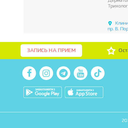
Дерматол
Трихолог
Клини
пр. В. По
Ост
ЗАПИСЬ НА ПРИЕМ
20