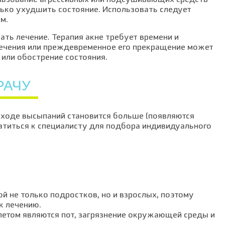
льзование агрессивных или подсушивающих средств
ько ухудшить состояние. Использовать следует
м.
ть лечение. Терапия акне требует времени и
лечения или преждевременное его прекращение может
или обострение состояния.
РАЧУ
уходе высыпаний становится больше (появляются
атиться к специалисту для подбора индивидуального
й не только подростков, но и взрослых, поэтому
к лечению.
том являются пот, загрязнение окружающей среды и