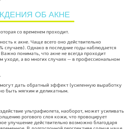
ЖДЕНИЯ ОБ АКНЕ
которая со временем проходит.
ность к акне. Чаще всего оно действительно
% случаев). Однако в последние годы наблюдается
 Важно понимать, что акне не всегда проходит
м уходе, а во многих случаях — в профессиональном
.
 могут дать обратный эффект (усиленную выработку
но быть мягким и деликатным.
здействие ультрафиолета, наоборот, может усиливать
олщению рогового слоя кожи, что провоцирует
ное улучшение действительно возможно благодаря
временное. В долгосрочной перспективе солнце чаще