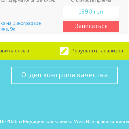
ог, Дерматолог детский,
Стоимость приема
1390 грн
ка на Виноградаре
Записаться
рика, 9а
авить отзыв
Результаты анализов
Отдел контроля качества
18-2026 © Медицинская клиника Viva. Все права защище