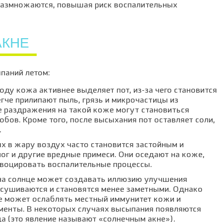
 размножаются, повышая риск воспалительных
АКНЕ
паний летом:
ду кожа активнее выделяет пот, из-за чего становится
гче прилипают пыль, грязь и микрочастицы из
раздражения на такой коже могут становиться
бов. Кроме того, после высыхания пот оставляет соли,
.
ях в жару воздух часто становится застойным и
мог и другие вредные примеси. Они оседают на коже,
ровоцировать воспалительные процессы.
 на солнце может создавать иллюзию улучшения
сушиваются и становятся менее заметными. Однако
е может ослаблять местный иммунитет кожи и
менты. В некоторых случаях высыпания появляются
а (это явление называют «солнечным акне»).