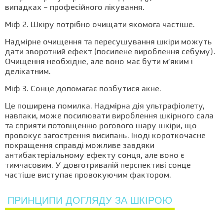
випадках – професійного лікування.
Міф 2. Шкіру потрібно очищати якомога частіше.
Надмірне очищення та пересушування шкіри можуть
дати зворотний ефект (посилене вироблення себуму).
Очищення необхідне, але воно має бути м’яким і
делікатним.
Міф 3. Сонце допомагає позбутися акне.
Це поширена помилка. Надмірна дія ультрафіолету,
навпаки, може посилювати вироблення шкірного сала
та сприяти потовщенню рогового шару шкіри, що
провокує загострення висипань. Іноді короткочасне
покращення справді можливе завдяки
антибактеріальному ефекту сонця, але воно є
тимчасовим. У довготривалій перспективі сонце
частіше виступає провокуючим фактором.
ПРИНЦИПИ ДОГЛЯДУ ЗА ШКІРОЮ