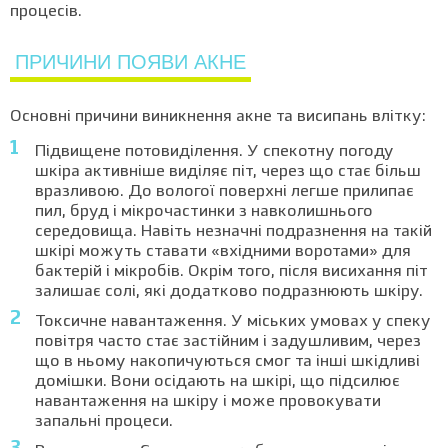
процесів.
ПРИЧИНИ ПОЯВИ АКНЕ
Основні причини виникнення акне та висипань влітку:
Підвищене потовиділення. У спекотну погоду
шкіра активніше виділяє піт, через що стає більш
вразливою. До вологої поверхні легше прилипає
пил, бруд і мікрочастинки з навколишнього
середовища. Навіть незначні подразнення на такій
шкірі можуть ставати «вхідними воротами» для
бактерій і мікробів. Окрім того, після висихання піт
залишає солі, які додатково подразнюють шкіру.
Токсичне навантаження. У міських умовах у спеку
повітря часто стає застійним і задушливим, через
що в ньому накопичуються смог та інші шкідливі
домішки. Вони осідають на шкірі, що підсилює
навантаження на шкіру і може провокувати
запальні процеси.