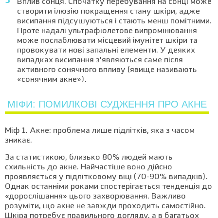
Вплив сонця. Спочатку перебування на сонці може
створити ілюзію покращення стану шкіри, адже
висипання підсушуються і стають менш помітними.
Проте надалі ультрафіолетове випромінювання
може послаблювати місцевий імунітет шкіри та
провокувати нові запальні елементи. У деяких
випадках висипання з’являються саме після
активного сонячного впливу (явище називають
«сонячним акне»).
МІФИ: ПОМИЛКОВІ СУДЖЕННЯ ПРО АКНЕ
Міф 1. Акне: проблема лише підлітків, яка з часом
зникає.
За статистикою, близько 80% людей мають
схильність до акне. Найчастіше воно дійсно
проявляється у підлітковому віці (70-90% випадків).
Однак останніми роками спостерігається тенденція до
«дорослішання» цього захворювання. Важливо
розуміти, що акне не завжди проходить самостійно.
Шкіра потребує правильного догляду, а в багатьох