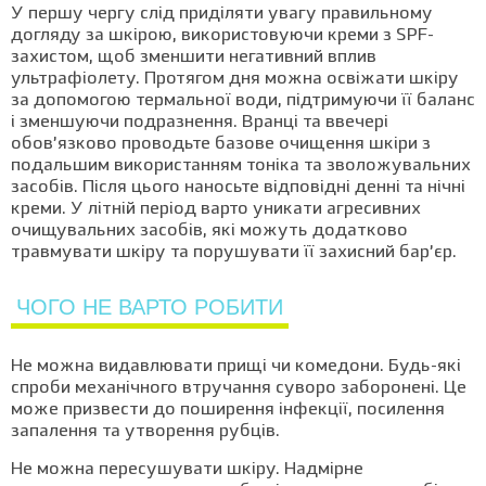
У першу чергу слід приділяти увагу правильному
догляду за шкірою, використовуючи креми з SPF-
захистом, щоб зменшити негативний вплив
ультрафіолету. Протягом дня можна освіжати шкіру
за допомогою термальної води, підтримуючи її баланс
і зменшуючи подразнення. Вранці та ввечері
обов’язково проводьте базове очищення шкіри з
подальшим використанням тоніка та зволожувальних
засобів. Після цього наносьте відповідні денні та нічні
креми. У літній період варто уникати агресивних
очищувальних засобів, які можуть додатково
травмувати шкіру та порушувати її захисний бар’єр.
ЧОГО НЕ ВАРТО РОБИТИ
Не можна видавлювати прищі чи комедони. Будь-які
спроби механічного втручання суворо заборонені. Це
може призвести до поширення інфекції, посилення
запалення та утворення рубців.
Не можна пересушувати шкіру. Надмірне