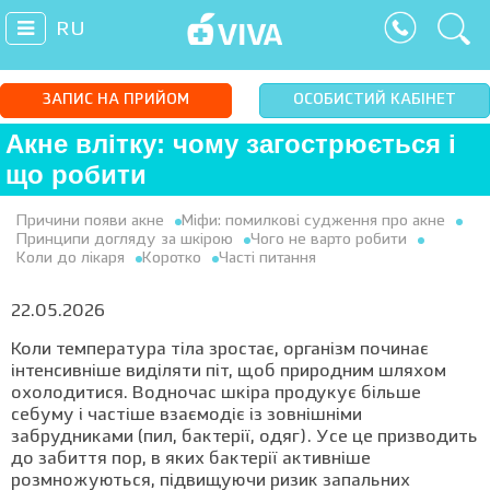
RU
ЗАПИС НА ПРИЙОМ
ОСОБИСТИЙ КАБІНЕТ
Акне влітку: чому загострюється і
що робити
Причини появи акне
Міфи: помилкові судження про акне
Принципи догляду за шкірою
Чого не варто робити
Коли до лікаря
Коротко
Часті питання
22.05.2026
Коли температура тіла зростає, організм починає
інтенсивніше виділяти піт, щоб природним шляхом
охолодитися. Водночас шкіра продукує більше
себуму і частіше взаємодіє із зовнішніми
забрудниками (пил, бактерії, одяг). Усе це призводить
до забиття пор, в яких бактерії активніше
розмножуються, підвищуючи ризик запальних