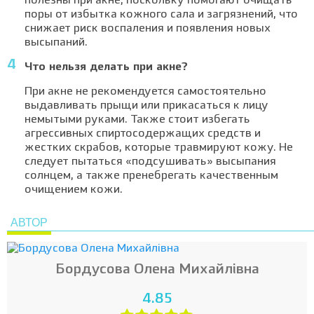
полезны при акне, поскольку помогают очищать
поры от избытка кожного сала и загрязнений, что
снижает риск воспаления и появления новых
высыпаний.
Что нельзя делать при акне?
При акне не рекомендуется самостоятельно
выдавливать прыщи или прикасаться к лицу
немытыми руками. Также стоит избегать
агрессивных спиртосодержащих средств и
жестких скрабов, которые травмируют кожу. Не
следует пытаться «подсушивать» высыпания
солнцем, а также пренебрегать качественным
очищением кожи.
АВТОР
Бордусова Олена Михайлівна
4.85