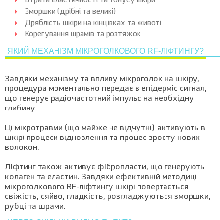
Втрата еластичності та тонусу шкіри
Зморшки (дрібні та великі)
Дряблість шкіри на кінцівках та животі
Корегування шрамів та розтяжок
ЯКИЙ МЕХАНІЗМ МІКРОГОЛКОВОГО RF-ЛІФТИНГУ?
Завдяки механізму та впливу мікроголок на шкіру,
процедура моментально передає в епідерміс сигнал,
що генерує радіочастотний імпульс на необхідну
глибину.
Ці мікротравми (що майже не відчутні) активують в
шкірі процеси відновлення та процес зросту нових
волокон.
Ліфтинг також активує фібропласти, що генерують
колаген та еластин. Завдяки ефективній методиці
мікроголкового RF-ліфтингу шкірі повертається
свіжість, сяйво, гладкість, розгладжуються зморшки,
рубці та шрами.