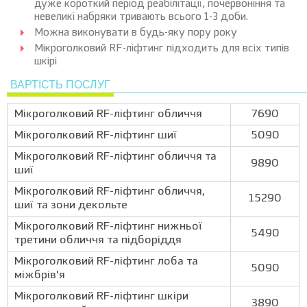
дуже короткий період реабілітації, почервоніння та
невеликі набряки тривають всього 1-3 доби.
Можна виконувати в будь-яку пору року
Мікроголковий RF-ліфтинг підходить для всіх типів
шкірі
ВАРТІСТЬ ПОСЛУГ
Мікроголковий RF-ліфтинг обличчя
7690
Мікроголковий RF-ліфтинг шиї
5090
Мікроголковий RF-ліфтинг обличчя та
9890
шиї
Мікроголковий RF-ліфтинг обличчя,
15290
шиї та зони декольте
Мікроголковий RF-ліфтинг нижньої
5490
третини обличчя та підборіддя
Мікроголковий RF-ліфтинг лоба та
5090
міжбрів'я
Мікроголковий RF-ліфтинг шкіри
3890