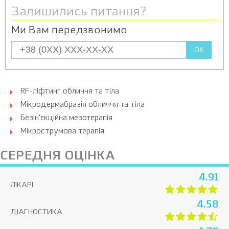
Залишились питання?
Ми Вам передзвонимо
OK
RF-ліфтинг обличчя та тіла
Мікродермабразія обличчя та тіла
Безін'єкційна мезотерапія
Мікрострумова терапія
СЕРЕДНЯ ОЦІНКА
4.91
ЛІКАРІ
4.58
ДІАГНОСТИКА