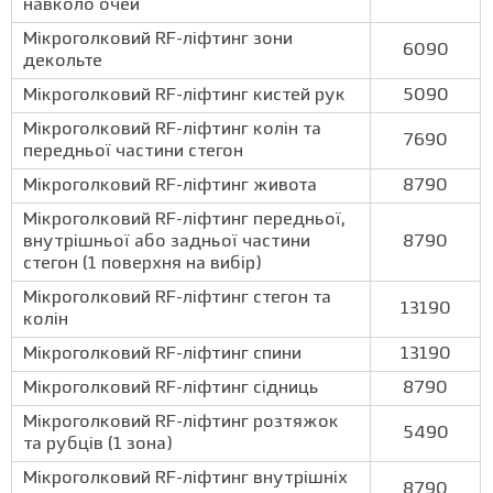
навколо очей
Мікроголковий RF-ліфтинг зони
6090
декольте
Мікроголковий RF-ліфтинг кистей рук
5090
Мікроголковий RF-ліфтинг колін та
7690
передньої частини стегон
Мікроголковий RF-ліфтинг живота
8790
Мікроголковий RF-ліфтинг передньої,
внутрішньої або задньої частини
8790
стегон (1 поверхня на вибір)
Мікроголковий RF-ліфтинг стегон та
13190
колін
Мікроголковий RF-ліфтинг спини
13190
Мікроголковий RF-ліфтинг сідниць
8790
Мікроголковий RF-ліфтинг розтяжок
5490
та рубців (1 зона)
Мікроголковий RF-ліфтинг внутрішніх
8790