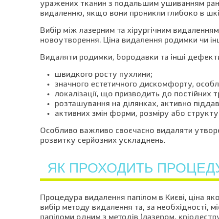
уражених тканин з подальшим ушиванням рани
видаленню, якщо вони проникли глибоко в шкір
Вибір між лазерним та хірургічним видаленням
новоутворення. Ціна видалення родимки чи і
Видаляти родимки, бородавки та інші дефект
швидкого росту пухлини;
значного естетичного дискомфорту, особл
локалізації, що призводить до постійних т
розташування на ділянках, активно підда
активних змін форми, розміру або структ
Особливо важливо своєчасно видаляти утворе
розвитку серйозних ускладнень.
ЯК ПРОХОДИТЬ ПРОЦЕДУР
Процедура видалення папілом в Києві, ціна як
вибір методу видалення та, за необхідності, 
папіломи одним з методів (лазером, кріодестр