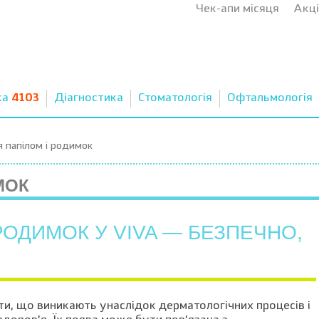
Чек-апи місяця
Акці
ка
4103
Діагностика
Стоматологія
Офтальмологія
 папілом і родимок
МОК
РОДИМОК У VIVA — БЕЗПЕЧНО,
ти, що виникають унаслідок дерматологічних процесів і