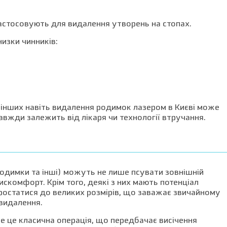
застосовують для видалення утворень на стопах.
низки чинників:
 в інших навіть видалення родимок лазером в Києві може
авжди залежить від лікаря чи технології втручання.
 родимки та інші) можуть не лише псувати зовнішній
искомфорт. Крім того, деякі з них мають потенціал
ростатися до великих розмірів, що заважає звичайному
 видалення.
е це класична операція, що передбачає висічення