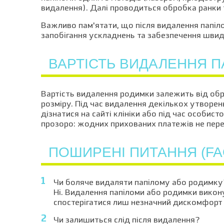
видалення). Далі проводиться обробка ранки
Важливо пам'ятати, що після видалення папіл
запобігання ускладнень та забезпечення швид
ВАРТІСТЬ ВИДАЛЕННЯ П
Вартість видалення родимки залежить від обр
розміру. Під час видалення декількох утворен
дізнатися на сайті клініки або під час особист
прозоро: жодних прихованих платежів не пер
ПОШИРЕНІ ПИТАННЯ (FA
Чи боляче видаляти папілому або родимку
Ні. Видалення папіломи або родимки викон
спостерігатися лиш незначний дискомфорт 
Чи залишиться слід після видалення?