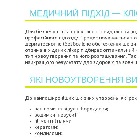
МЕДИЧНИЙ ПІДХІД — КЛ
Для безпечного та ефективного видалення род
професійного підходу. Процес починається з 
дерматоскопію (безболісне обстеження шкіри 
отриманих даних лікар підбирає оптимальний м
тип новоутворення та його розташування. Таки
найкращого результату для здоров’я та зовніш
ЯКІ НОВОУТВОРЕННЯ ВИ
До найпоширеніших шкірних утворень, які ре
папіломи та вірусні бородавки;
родимки (невуси);
пігментні плями;
кератоми;
кондиломи;