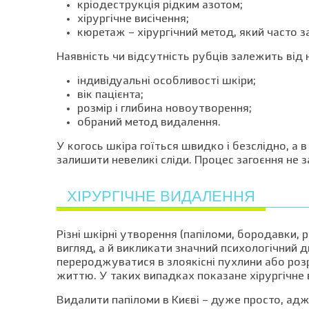
кріодеструкція рідким азотом;
хірургічне висічення;
кюретаж – хірургічний метод, який часто 
Наявність чи відсутність рубців залежить від 
індивідуальні особливості шкіри;
вік пацієнта;
розмір і глибина новоутворення;
обраний метод видалення.
У когось шкіра гоїться швидко і безслідно, а
залишити невеликі сліди. Процес загоєння не з
ХІРУРГІЧНЕ ВИДАЛЕННЯ
Різні шкірні утворення (папіломи, бородавки,
вигляд, а й викликати значний психологічний д
перероджуватися в злоякісні пухлини або роз
життю. У таких випадках показане хірургічне
Видалити папіломи в Києві – дуже просто, адж