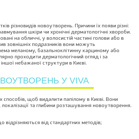
ків різновидів новоутворень. Причини їх появи різні:
равмування шкіри чи хронічні дерматологічні хвороби.
ані на обличчі, у волосистій частині голови або в
лив зовнішніх подразників вони можуть
крема меланому, базальноклітинну карциному або
лярно проходити дерматологічний огляд і за
 іншої небажаної структури в Києві.
ВОУТВОРЕНЬ У VIVA
 способів, щоб видалити папілому в Києві. Вони
 локалізації та глибини розташування новоутворення.
о відрізняються від стандартних методів;