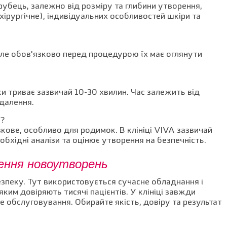
рубець, залежно від розміру та глибини утворення,
хірургічне), індивідуальних особливостей шкіри та
але обов’язково перед процедурою їх має оглянути
 триває зазвичай 10-30 хвилин. Час залежить від
идалення.
м?
кове, особливо для родимок. В клініці VIVA зазвичай
обхідні аналізи та оцінює утворення на безпечність.
ення новоутворень
езпеку. Тут використовується сучасне обладнання і
ким довіряють тисячі пацієнтів. У клініці завжди
 обслуговування. Обирайте якість, довіру та результат