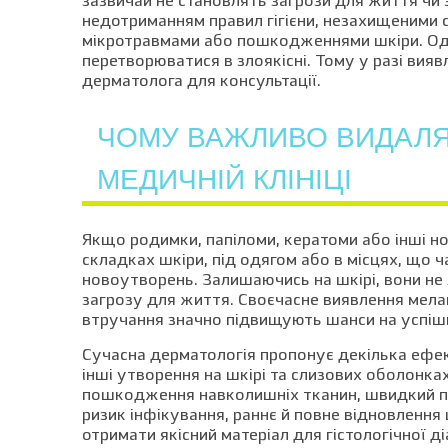
зазвичай не становлять загрози для життя чи 
недотриманням правил гігієни, незахищеними 
мікротравмами або пошкодженнями шкіри. Одн
перетворюватися в злоякісні. Тому у разі вияв
дерматолога для консультації.
ЧОМУ ВАЖЛИВО ВИДАЛЯ
МЕДИЧНІЙ КЛІНІЦІ
Якщо родимки, папіломи, кератоми або інші н
складках шкіри, під одягом або в місцях, що
новоутворень. Залишаючись на шкірі, вони не 
загрозу для життя. Своєчасне виявлення мела
втручання значно підвищують шанси на успішн
Сучасна дерматологія пропонує декілька ефек
інші утворення на шкірі та слизових оболонка
пошкодження навколишніх тканин, швидкий проц
ризик інфікування, раннє й повне відновлення
отримати якісний матеріал для гістологічної 