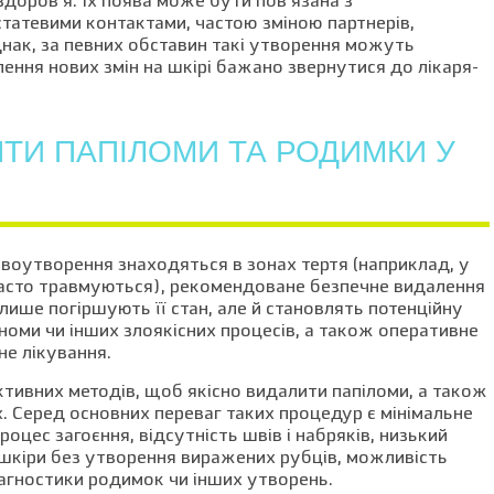
здоров’я. Їх поява може бути пов’язана з
статевими контактами, частою зміною партнерів,
ак, за певних обставин такі утворення можуть
лення нових змін на шкірі бажано звернутися до лікаря-
ТИ ПАПІЛОМИ ТА РОДИМКИ У
овоутворення знаходяться в зонах тертя (наприклад, у
 часто травмуються), рекомендоване безпечне видалення
лише погіршують її стан, але й становлять потенційну
номи чи інших злоякісних процесів, а також оперативне
е лікування.
тивних методів, щоб якісно видалити папіломи, а також
х. Серед основних переваг таких процедур є мінімальне
ес загоєння, відсутність швів і набряків, низький
 шкіри без утворення виражених рубців, можливість
діагностики родимок чи інших утворень.