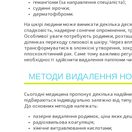
гемангіоми (за направлення спеціаліста);
судинні зірочки;
дерматофіброми.
На шкірі людини може виникати декілька десят
спадковість, надмірне сонячне опромінення, т
Особливої уваги потребують родимки, розташов
ділянках переходу слизової в шкіру. Через вп
трансформуватися в злоякісні утворення, зо
плоскоклітинний рак. Саме тому важливо регу
необхідності здійснити видалення папіломи чи
МЕТОДИ ВИДАЛЕННЯ НО
Сьогодні медицина пропонує декілька надійних
підбираються індивідуально залежно від типу,
До основних методів належать:
лазерне видалення родимок, ціна яких дещ
радіохвильова коагуляція;
хімічне витравлювання кислотами;