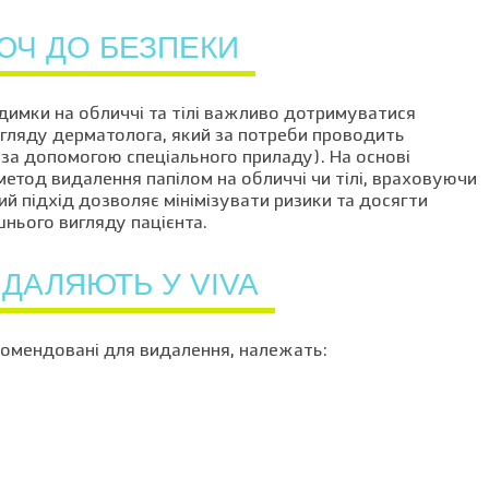
ЮЧ ДО БЕЗПЕКИ
имки на обличчі та тілі важливо дотримуватися
огляду дерматолога, який за потреби проводить
за допомогою спеціального приладу). На основі
етод видалення папілом на обличчі чи тілі, враховуючи
й підхід дозволяє мінімізувати ризики та досягти
нього вигляду пацієнта.
ДАЛЯЮТЬ У VIVA
комендовані для видалення, належать: