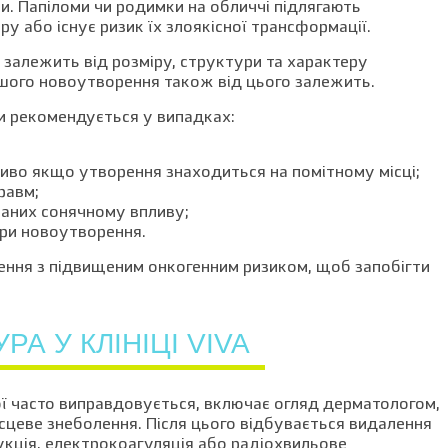
. Папіломи чи родимки на обличчі підлягають
у або існує ризик їх злоякісної трансформації.
 залежить від розміру, структури та характеру
ншого новоутворення також від цього залежить.
и рекомендується у випадках:
иво якщо утворення знаходиться на помітному місці;
равм;
ваних сонячному впливу;
ури новоутворення.
ння з підвищеним онкогенним ризиком, щоб запобігти
А У КЛІНІЦІ VIVA
ої часто виправдовується, включає огляд дерматологом,
місцеве знеболення. Після цього відбувається видалення
укція, електрокоагуляція або радіохвильове