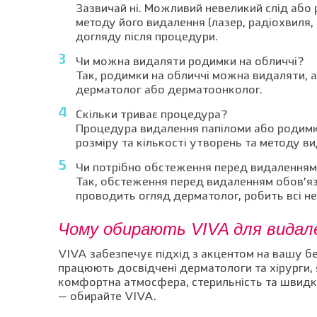
Зазвичай ні. Можливий невеликий слід або 
методу його видалення (лазер, радіохвиля, 
догляду після процедури.
Чи можна видаляти родимки на обличчі?
Так, родимки на обличчі можна видаляти, 
дерматолог або дерматоонколог.
Скільки триває процедура?
Процедура видалення папіломи або родимки
розміру та кількості утворень та методу в
Чи потрібно обстеження перед видалення
Так, обстеження перед видаленням обов’яз
проводить огляд дерматолог, робить всі не
Чому обирають VIVA для видал
VIVA забезпечує підхід з акцентом на вашу б
працюють досвідчені дерматологи та хірурги, я
комфортна атмосфера, стерильність та швидке
— обирайте VIVA.