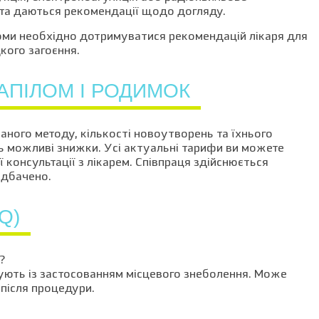
 та даються рекомендації щодо догляду.
оми необхідно дотримуватися рекомендацій лікаря для
кого загоєння.
АПІЛОМ І РОДИМОК
аного методу, кількості новоутворень та їхнього
ь можливі знижки. Усі актуальні тарифи ви можете
ої консультації з лікарем. Співпраця здійснюється
едбачено.
Q)
?
ують із застосованням місцевого знеболення. Може
після процедури.