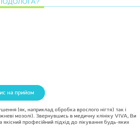
 ПОДОЛОГА?
ис на прийом
шення (як, наприклад обробка врослого нігтя) так і
рижневі мозолі). Звернувшись в медичну клініку VIVA, Ви
 якісний професійний підхід до лікування будь-яких