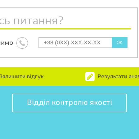
сь питання?
нимо
OK
Залишити відгук
Результати анал
Відділ контролю якості