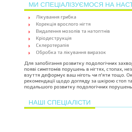
МИ СПЕЦІАЛІЗУЄМОСЯ НА НА
Лікування грибка
Корекція врослого нігтя
Видалення мозолів та натоптнів
Кріодеструкція
Склеротерапія
Обробка та лікування виразок
Для запобігання розвитку подологічних захво
появі симптомів порушень в нігтях, стопах, не
взуття деформує ваш ніготь чи п’яти тощо. О
рекомендації щодо догляду за шкірою стоп та
подальшого розвитку подологічних порушень
НАШІ СПЕЦІАЛІСТИ