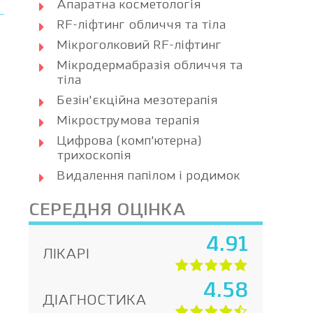
Апаратна косметологія
RF-ліфтинг обличчя та тіла
Мікроголковий RF-ліфтинг
Мікродермабразія обличчя та
тіла
Безін'єкційна мезотерапія
Мікрострумова терапія
Цифрова (комп’ютерна)
трихоскопія
Видалення папілом і родимок
СЕРЕДНЯ ОЦІНКА
4.91
ЛІКАРІ
4.58
ДІАГНОСТИКА