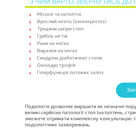
З ЧИМ ВАРТО ЗВЕРНУТИСЬ ДО
Мозолі та натоптні
Врослий ніготь (оніхокріптоз)
Тріщини шкіри стоп
Грибок нігтів
Рани на ногах
Виразки на ногах
Синдром діабетичної стопи
Оніходистрофія
Гіперфункція потових залоз
Зап
Подологія дозволяє вирішити як незначні пору
великі серйозні патології стоп (натоптень, ст
зможете отримати комплексну консультацію та
подологічних захворювань.