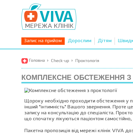
Запис на прийом
Дорослим
Дітям
Швид
Головна
Check-up
Проктологія
КОМПЛЕКСНЕ ОБСТЕЖЕННЯ З 
Щороку необхідно проходити обстеження у про
інший "інтимність" Вашого звернення. Проте це
запису на консультацію до спеціаліста. Прокт
що спочатку лікуються пацієнтом самостійно
Пакетна пропозиція від мережі клінік VIVA до