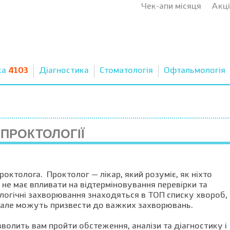
Чек-апи місяця
Акці
ка
4103
Діагностика
Стоматологія
Офтальмологія
ПРОКТОЛОГІЇ
ктолога. Проктолог — лікар, який розуміє, як ніхто
 не має впливати на відтерміновування перевірки та
ологічні захворювання знаходяться в ТОП списку хвороб,
, але можуть призвести до важких захворювань.
зволить вам пройти обстеження, аналізи та діагностику і