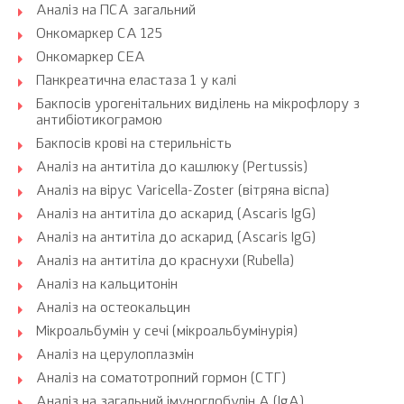
Аналіз на ПСА загальний
Онкомаркер CA 125
Онкомаркер CEA
Панкреатична еластаза 1 у калі
Бакпосів урогенітальних виділень на мікрофлору з
антибіотикограмою
Бакпосів крові на стерильність
Аналіз на антитіла до кашлюку (Pertussis)
Аналіз на вірус Varicella-Zoster (вітряна віспа)
Аналіз на антитіла до аскарид (Ascaris IgG)
Аналіз на антитіла до аскарид (Ascaris IgG)
Аналіз на антитіла до краснухи (Rubella)
Аналіз на кальцитонін
Аналіз на остеокальцин
Мікроальбумін у сечі (мікроальбумінурія)
Аналіз на церулоплазмін
Аналіз на соматотропний гормон (СТГ)
Аналіз на загальний імуноглобулін A (IgA)