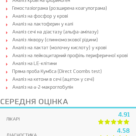
Аналіз крові на фібриноген
Гемостазіограма (розширена коагулограма)
Аналіз на фосфор у крові
Аналіз на лактоферин у калі
Аналіз сечі на діастазу (альфа-амілазу)
Аналіз ліквору (спинномозкової рідини)
Аналіз на лактат (молочну кислоту) у крові
Аналіз на лейкоцитарний профіль периферичної крові
Аналіз на LE-клітини
Пряма проба Кумбса (Direct Coombs test)
Аналіз на кетони в сечі (ацетон у сечі)
Аналіз на α-2-макроглобулін
СЕРЕДНЯ ОЦІНКА
4.91
ЛІКАРІ
4.58
ДІАГНОСТИКА