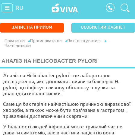
RU
ЗАПИС НА ПРИЙОМ
ОСОБИСТИЙ КАБІНЕТ
Показання
Протипоказання
Як підготуватися
Часті питання
АНАЛІЗ НА HELICOBACTER PYLORI
Аналіз на Helicobacter pylori - це лабораторне
дослідження, яке допомагає виявити бактерію H.
pylori, що інфікує слизову оболонку шлунка та
дванадцятипалої кишки.
Саме ця бактерія є найчастішою причиною виразкової
хвороби, а також може бути пов’язана з гастритом і
тривалими диспепсичними скаргами.
У більшості людей інфекція може тривалий час не
давати симптомів, але в частини пацієнтів вона