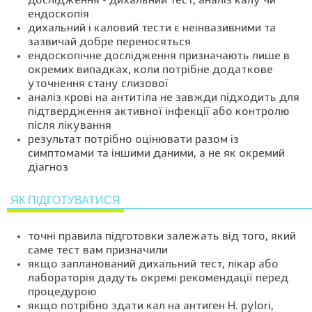
дослідження - дихальний тест, аналіз калу чи
ендоскопія
дихальний і каловий тести є неінвазивними та
зазвичай добре переносяться
ендоскопічне дослідження призначають лише в
окремих випадках, коли потрібне додаткове
уточнення стану слизової
аналіз крові на антитіла не завжди підходить для
підтвердження активної інфекції або контролю
після лікування
результат потрібно оцінювати разом із
симптомами та іншими даними, а не як окремий
діагноз
ЯК ПІДГОТУВАТИСЯ
точні правила підготовки залежать від того, який
саме тест вам призначили
якщо запланований дихальний тест, лікар або
лабораторія дадуть окремі рекомендації перед
процедурою
якщо потрібно здати кал на антиген H. pylori,