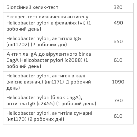
Біопсійний хелик-тест
320
Експрес-тест визначення антигену
Helicobacter pylori в фекаліях (vi) (1
490
робочий день)
Helicobacter pylori, aнтитіла IgG
650
(нл11702) (2 робочих дні)
Антитіла IgА до вірулентного білка
CagA Helicobacter pylori (с2088) (1
610
робочий день)
Helicobacter pylori, антиген в калі
(якісне визнач.) (нл1171) (1 робочий
1090
день)
Helicobacter pylori (білок CagA),
730
антитіла IgG (с2455) (1 робочий день)
Helicobacter pylori, антитіла сумарні
610
(нл1170) (2 робочих дні)