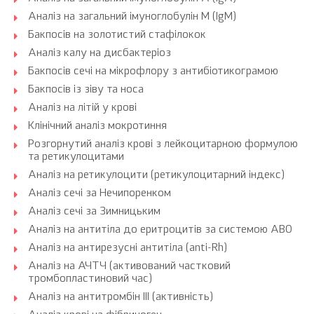
Аналіз на загальний імуноглобулін M (IgM)
Бакпосів на золотистий стафілокок
Аналіз калу на дисбактеріоз
Бакпосів сечі на мікрофлору з антибіотикограмою
Бакпосів із зіву та носа
Аналіз на літій у крові
Клінічний аналіз мокротиння
Розгорнутий аналіз крові з лейкоцитарною формулою
та ретикулоцитами
Аналіз на ретикулоцити (ретикулоцитарний індекс)
Аналіз сечі за Нечипоренком
Аналіз сечі за Зимницьким
Аналіз на антитіла до еритроцитів за системою АВ0
Аналіз на антирезусні антитіла (anti-Rh)
Аналіз на АЧТЧ (активований частковий
тромбопластиновий час)
Аналіз на антитромбін III (активність)