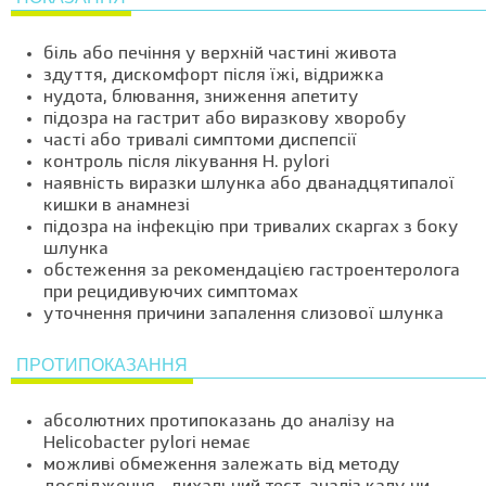
біль або печіння у верхній частині живота
здуття, дискомфорт після їжі, відрижка
нудота, блювання, зниження апетиту
підозра на гастрит або виразкову хворобу
часті або тривалі симптоми диспепсії
контроль після лікування H. pylori
наявність виразки шлунка або дванадцятипалої
кишки в анамнезі
підозра на інфекцію при тривалих скаргах з боку
шлунка
обстеження за рекомендацією гастроентеролога
при рецидивуючих симптомах
уточнення причини запалення слизової шлунка
ПРОТИПОКАЗАННЯ
абсолютних протипоказань до аналізу на
Helicobacter pylori немає
можливі обмеження залежать від методу