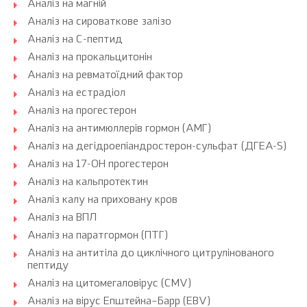
Аналіз на магній
Аналіз на сироваткове залізо
Аналіз на С-пептид
Аналіз на прокальцитонін
Аналіз на ревматоїдний фактор
Аналіз на естрадіол
Аналіз на прогестерон
Аналіз на антимюллерів гормон (АМГ)
Аналіз на дегідроепіандростерон-сульфат (ДГЕА-S)
Аналіз на 17-ОН прогестерон
Аналіз на кальпротектин
Аналіз калу на приховану кров
Аналіз на ВПЛ
Аналіз на паратгормон (ПТГ)
Аналіз на антитіла до циклічного цитрулінованого
пептиду
Аналіз на цитомегаловірус (CMV)
Аналіз на вірус Епштейна–Барр (EBV)