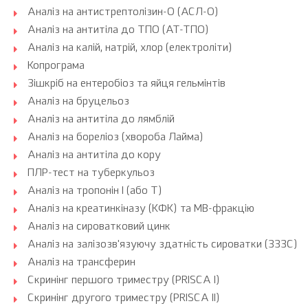
Аналіз на антистрептолізин-О (АСЛ-О)
Аналіз на антитіла до ТПО (АТ-ТПО)
Аналіз на калій, натрій, хлор (електроліти)
Копрограма
Зішкріб на ентеробіоз та яйця гельмінтів
Аналіз на бруцельоз
Аналіз на антитіла до лямблій
Аналіз на бореліоз (хвороба Лайма)
Аналіз на антитіла до кору
ПЛР-тест на туберкульоз
Аналіз на тропонін I (або Т)
Аналіз на креатинкіназу (КФК) та МВ-фракцію
Аналіз на сироватковий цинк
Аналіз на залізозв'язуючу здатність сироватки (ЗЗЗС)
Аналіз на трансферин
Скринінг першого триместру (PRISCA I)
Скринінг другого триместру (PRISCA II)