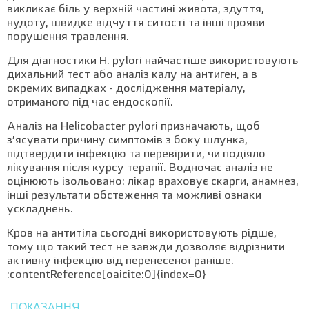
викликає біль у верхній частині живота, здуття,
нудоту, швидке відчуття ситості та інші прояви
порушення травлення.
Для діагностики H. pylori найчастіше використовують
дихальний тест або аналіз калу на антиген, а в
окремих випадках - дослідження матеріалу,
отриманого під час ендоскопії.
Аналіз на Helicobacter pylori призначають, щоб
з’ясувати причину симптомів з боку шлунка,
підтвердити інфекцію та перевірити, чи подіяло
лікування після курсу терапії. Водночас аналіз не
оцінюють ізольовано: лікар враховує скарги, анамнез,
інші результати обстеження та можливі ознаки
ускладнень.
Кров на антитіла сьогодні використовують рідше,
тому що такий тест не завжди дозволяє відрізнити
активну інфекцію від перенесеної раніше.
:contentReference[oaicite:0]{index=0}
ПОКАЗАННЯ