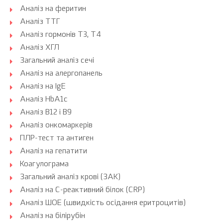
Аналіз на феритин
Аналіз ТТГ
Аналіз гормонів Т3, Т4
Аналіз ХГЛ
Загальний аналіз сечі
Аналіз на алергопанель
Аналіз на IgE
Аналіз HbA1c
Аналіз B12 і B9
Аналіз онкомаркерів
ПЛР-тест та антиген
Аналіз на гепатити
Коагулограма
Загальний аналіз крові (ЗАК)
Аналіз на С-реактивний білок (CRP)
Аналіз ШОЕ (швидкість осідання еритроцитів)
Аналіз на білірубін