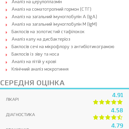
Аналіз на церулоплазмін
Аналіз на соматотропний гормон (СТГ)
Аналіз на загальний імуноглобулін A (IgA)
Аналіз на загальний імуноглобулін M (IgM)
Бакпосів на золотистий стафілокок
Аналіз калу на дисбактеріоз
Бакпосів сечі на мікрофлору з антибіотикограмою
Бакпосів із зіву та носа
Аналіз на літій у крові
Клінічний аналіз мокротиння
СЕРЕДНЯ ОЦІНКА
4.91
ЛІКАРІ
4.58
ДІАГНОСТИКА
4.79