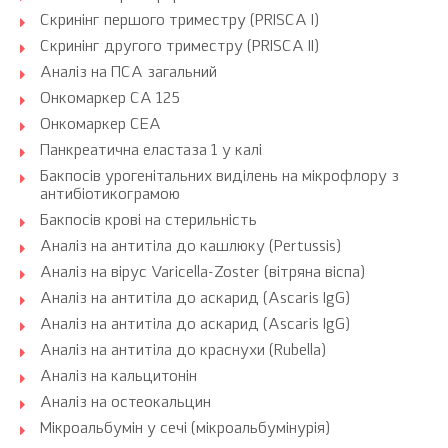
Скринінг першого триместру (PRISCA I)
Скринінг другого триместру (PRISCA II)
Аналіз на ПСА загальний
Онкомаркер CA 125
Онкомаркер CEA
Панкреатична еластаза 1 у калі
Бакпосів урогенітальних виділень на мікрофлору з
антибіотикограмою
Бакпосів крові на стерильність
Аналіз на антитіла до кашлюку (Pertussis)
Аналіз на вірус Varicella-Zoster (вітряна віспа)
Аналіз на антитіла до аскарид (Ascaris IgG)
Аналіз на антитіла до аскарид (Ascaris IgG)
Аналіз на антитіла до краснухи (Rubella)
Аналіз на кальцитонін
Аналіз на остеокальцин
Мікроальбумін у сечі (мікроальбумінурія)