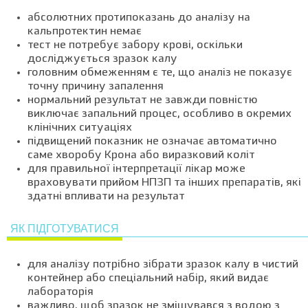
абсолютних протипоказань до аналізу на
кальпротектин немає
тест не потребує забору крові, оскільки
досліджується зразок калу
головним обмеженням є те, що аналіз не показує
точну причину запалення
нормальний результат не завжди повністю
виключає запальний процес, особливо в окремих
клінічних ситуаціях
підвищений показник не означає автоматично
саме хворобу Крона або виразковий коліт
для правильної інтерпретації лікар може
враховувати прийом НПЗП та інших препаратів, які
здатні впливати на результат
ЯК ПІДГОТУВАТИСЯ
для аналізу потрібно зібрати зразок калу в чистий
контейнер або спеціальний набір, який видає
лабораторія
важливо, щоб зразок не змішувався з водою з