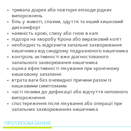
тривала діарея або повторні епізоди рідких
випорожнень
біль у животі, спазми, здуття та інший кишковий
дискомфорт
наявність крові, слизу або гною в калі
підозра на хворобу Крона або виразковий коліт
необхідність відрізнити запальне захворювання
кишечника від синдрому подразненого кишечника
контроль активності вже діагностованого
запального захворювання кишечника
оцінка ефективності лікування при хронічному
кишковому запаленні
втрата ваги без очевидної причини разом із
кишковими симптомами
часті позиви до дефекації або відчуття неповного
випорожнення
спостереження після лікування або операції при
запальних захворюваннях кишечника
ПРОТИПОКАЗАННЯ