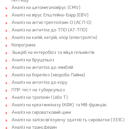
пептиду
Аналіз на цитомегаловірус (CMV)
Аналіз на вірус Епштейна–Барр (EBV)
Аналіз на антистрептолізин-О (АСЛ-О)
Аналіз на антитіла до ТПО (АТ-ТПО)
Аналіз на калій, натрій, хлор (електроліти)
Копрограма
Зішкріб на ентеробіоз та яйця гельмінтів
Аналіз на бруцельоз
Аналіз на антитіла до лямблій
Аналіз на бореліоз (хвороба Лайма)
Аналіз на антитіла до кору
ПЛР-тест на туберкульоз
Аналіз на тропонін I (або Т)
Аналіз на креатинкіназу (КФК) та МВ-фракцію
Аналіз на сироватковий цинк
Аналіз на залізозв'язуючу здатність сироватки (ЗЗЗС)
Аналіз на трансферин