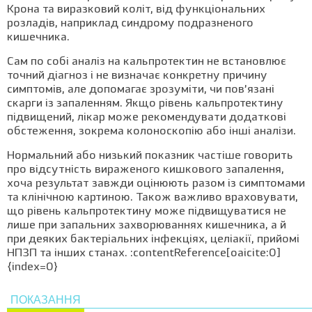
Крона та виразковий коліт, від функціональних
розладів, наприклад синдрому подразненого
кишечника.
Сам по собі аналіз на кальпротектин не встановлює
точний діагноз і не визначає конкретну причину
симптомів, але допомагає зрозуміти, чи пов’язані
скарги із запаленням. Якщо рівень кальпротектину
підвищений, лікар може рекомендувати додаткові
обстеження, зокрема колоноскопію або інші аналізи.
Нормальний або низький показник частіше говорить
про відсутність вираженого кишкового запалення,
хоча результат завжди оцінюють разом із симптомами
та клінічною картиною. Також важливо враховувати,
що рівень кальпротектину може підвищуватися не
лише при запальних захворюваннях кишечника, а й
при деяких бактеріальних інфекціях, целіакії, прийомі
НПЗП та інших станах. :contentReference[oaicite:0]
{index=0}
ПОКАЗАННЯ