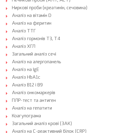
Печінкові проби (АЛТ, АСТ)
Ниркові проби (креатинін, сечовина)
Аналіз на вітамін D
Аналіз на феритин
Аналіз ТТГ
Аналіз гормонів Т3, Т4
Аналіз ХГЛ
Загальний аналіз сечі
Аналіз на алергопанель
Аналіз на IgE
Аналіз HbA1c
Аналіз B12 і B9
Аналіз онкомаркерів
ПЛР-тест та антиген
Аналіз на гепатити
Коагулограма
Загальний аналіз крові (ЗАК)
Аналіз на С-реактивний білок (CRP)