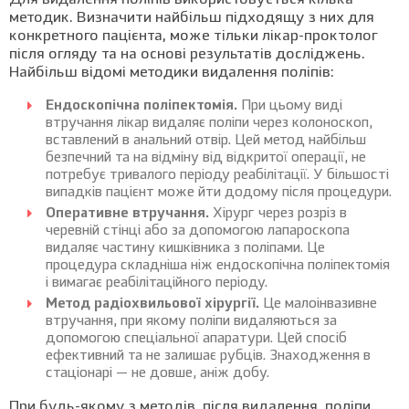
Для видалення поліпів використовується кілька
методик. Визначити найбільш підходящу з них для
конкретного пацієнта, може тільки лікар-проктолог
після огляду та на основі результатів досліджень.
Найбільш відомі методики видалення поліпів:
Ендоскопічна поліпектомія.
При цьому виді
втручання лікар видаляє поліпи через колоноскоп,
вставлений в анальний отвір. Цей метод найбільш
безпечний та на відміну від відкритої операції, не
потребує тривалого періоду реабілітації. У більшості
випадків пацієнт може йти додому після процедури.
Оперативне втручання.
Хірург через розріз в
черевній стінці або за допомогою лапароскопа
видаляє частину кишківника з поліпами. Це
процедура складніша ніж ендоскопічна поліпектомія
і вимагає реабілітаційного періоду.
Метод радіохвильової хірургії.
Це малоінвазивне
втручання, при якому поліпи видаляються за
допомогою спеціальної апаратури. Цей спосіб
ефективний та не залишає рубців. Знаходження в
стаціонарі — не довше, аніж добу.
При будь-якому з методів, після видалення, поліпи