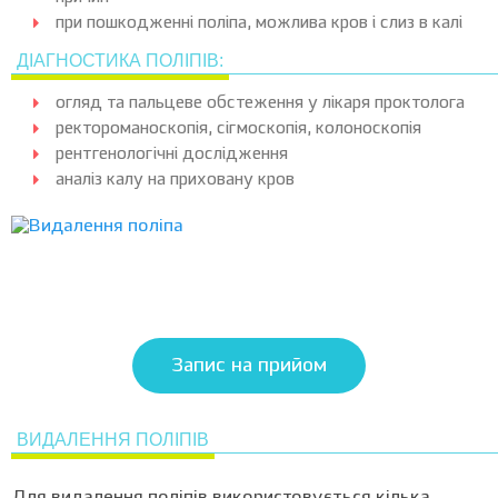
при пошкодженні поліпа, можлива кров і слиз в калі
ДІАГНОСТИКА ПОЛІПІВ:
огляд та пальцеве обстеження у лікаря проктолога
ректороманоскопiя, сігмоскопія, колоноскопія
рентгенологічні дослідження
аналіз калу на приховану кров
Запис на прийом
ВИДАЛЕННЯ ПОЛІПІВ