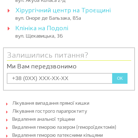
вул. Якуба Коласа 2-д
Хірургічний центр на Троєщині
вул. Оноре де Бальзака, 85а
Клініка на Подолі
вул. Щекавицька, 36
Залишились питання?
Ми Вам передзвонимо
OK
Лікування випадання прямої кишки
Лікування гострого парапроктиту
Видалення анальної тріщини
Видалення геморою лазером (гемороїдектомія)
Видалення геморою латексними кільцями