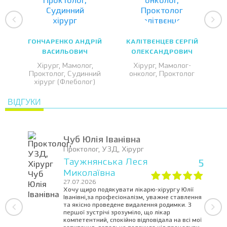
ГОНЧАРЕНКО АНДРІЙ
КАЛІТВЄНЦЕВ СЕРГІЙ
ВАСИЛЬОВИЧ
ОЛЕКСАНДРОВИЧ
Хірург, Мамолог,
Хірург, Мамолог-
Проктолог, Судинний
онколог, Проктолог
хірург (Флеболог)
ВІДГУКИ
Чуб Юлія Іванівна
Проктолог, УЗД, Хірург
Таужнянська Леся
5
Миколаївна
27.07.2026
Хочу щиро подякувати лікарю-хірургу Юлії
Іванівні,за професіоналізм, уважне ставлення
та якісно проведене видалення родимки. З
першої зустрічі зрозуміло, що лікар
компетентний, спокійно відповідала на всі мої