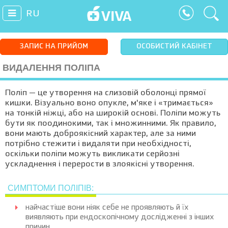
RU
ЗАПИС НА ПРИЙОМ
ОСОБИСТИЙ КАБІНЕТ
ВИДАЛЕННЯ ПОЛІПА
Поліп — це утворення на слизовій оболонці прямої
кишки. Візуально воно опукле, м'яке і «тримається»
на тонкій ніжці, або на широкій основі. Поліпи можуть
бути як поодинокими, так і множинними. Як правило,
вони мають доброякісний характер, але за ними
потрібно стежити і видаляти при необхідності,
оскільки поліпи можуть викликати серйозні
ускладнення і перерости в злоякісні утворення.
СИМПТОМИ ПОЛІПІВ:
найчастіше вони ніяк себе не проявляють й їх
виявляють при ендоскопічному дослідженні з інших
причин