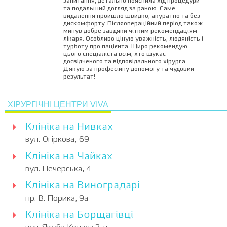
запитання, детально пояснила хід процедури
та подальший догляд за раною. Саме
видалення пройшло швидко, акуратно та без
дискомфорту. Післяопераційний період також
минув добре завдяки чітким рекомендаціям
лікаря. Особливо ціную уважність, людяність і
турботу про пацієнта. Щиро рекомендую
цього спеціаліста всім, хто шукає
досвідченого та відповідального хірурга.
Дякую за професійну допомогу та чудовий
результат!
ХІРУРГІЧНІ ЦЕНТРИ VIVA
Клініка на Нивках
вул. Огіркова, 69
Клініка на Чайках
вул. Печерська, 4
Клініка на Виноградарі
пр. В. Порика, 9а
Клініка на Борщагівці