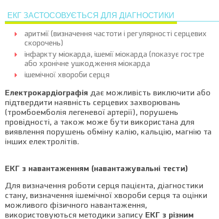
ЕКГ ЗАСТОСОВУЄТЬСЯ ДЛЯ ДІАГНОСТИКИ
аритмії (визначення частоти і регулярності серцевих
скорочень)
інфаркту міокарда, ішемії міокарда (показує гостре
або хронічне ушкодження міокарда
ішемічної хвороби серця
Електрокардіографія
дає можливість виключити або
підтвердити наявність серцевих захворювань
(тромбоемболія легеневої артерії), порушень
провідності, а також може бути використана для
виявлення порушень обміну калію, кальцію, магнію та
інших електролітів.
ЕКГ з навантаженням (навантажувальні тести)
Для визначення роботи серця пацієнта, діагностики
стану, визначення ішемічної хвороби серця та оцінки
можливого фізичного навантаження,
використовуються методики запису
ЕКГ з різним