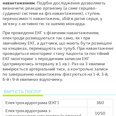
навантаженням
. Подібні дослідження дозволяють
визначити: реакцію організму (а саме серцево-
судинної системи на фіз.навантаження), ступінь
переносимості навантажень, збій в ритмі серця, у
зв’язку з активністю та ішемію міокарда.
При проведенні ЕКГ з фізичним навантаженням,
електроди розміщуються так само, як і при
звичайному ЕКГ, а датчики, що мають бути розміщені
на кінцівках, переміщують на тулуб. При навантаженні
проводиться моніторинг стану пацієнта та постійний
ЕКГ-моніторинг з періодичним записом ЕКГ
(дотримуючись інтервалу в 1 хв.). Раз на 3 хвилини
вимірюється артеріальний тиск, а контрольні записи
по завершенню навантажень фіксуються на 1-й, 3-й,
6-й і 9-й хвилинах відпочинку.
ВАРТІСТЬ ПОСЛУГ
Електрокардіограма (ЕКГ)
360
Електрокардіограма з
1050