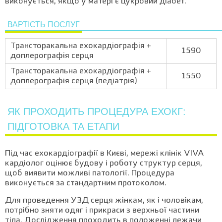
виконується, якщо у матері є цукровий діабет.
ВАРТІСТЬ ПОСЛУГ
Трансторакальна ехокардіографія +
1590
доплерографія серця
Трансторакальна ехокардіографія +
1550
доплерографія серця (педіатрія)
ЯК ПРОХОДИТЬ ПРОЦЕДУРА ЕХОКГ:
ПІДГОТОВКА ТА ЕТАПИ
Під час ехокардіографії в Києві, мережі клінік VIVA
кардіолог оцінює будову і роботу структур серця,
щоб виявити можливі патології. Процедура
виконується за стандартним протоколом.
Для проведення УЗД серця жінкам, як і чоловікам,
потрібно зняти одяг і прикраси з верхньої частини
тіла. Дослідження проходить в положенні лежачи