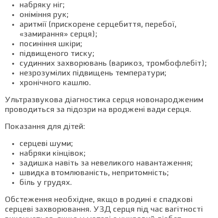
набряку ніг;
оніміння рук;
аритмії (прискорене серцебиття, перебої,
«замирання» серця);
посиніння шкіри;
підвищеного тиску;
судинних захворювань (варикоз, тромбофлебіт);
незрозумілих підвищень температури;
хронічного кашлю.
Ультразвукова діагностика серця новонародженим
проводиться за підозри на вроджені вади серця.
Показання для дітей:
серцеві шуми;
набряки кінцівок;
задишка навіть за невеликого навантаження;
швидка втомлюваність, непритомність;
біль у грудях.
Обстеження необхідне, якщо в родині є спадкові
серцеві захворювання. УЗД серця під час вагітності