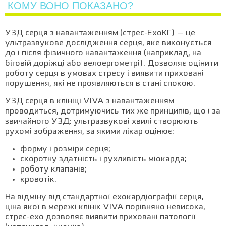
КОМУ ВОНО ПОКАЗАНО?
УЗД серця з навантаженням (стрес-ЕхоКГ) — це
ультразвукове дослідження серця, яке виконується
до і після фізичного навантаження (наприклад, на
біговій доріжці або велоергометрі). Дозволяє оцінити
роботу серця в умовах стресу і виявити приховані
порушення, які не проявляються в стані спокою.
УЗД серця в клініці VIVA з навантаженням
проводиться, дотримуючись тих же принципів, що і за
звичайного УЗД: ультразвукові хвилі створюють
рухомі зображення, за якими лікар оцінює:
форму і розміри серця;
скоротну здатність і рухливість міокарда;
роботу клапанів;
кровотік.
На відміну від стандартної ехокардіографії серця,
ціна якої в мережі клінік VIVA порівняно невисока,
стрес-ехо дозволяє виявити приховані патології