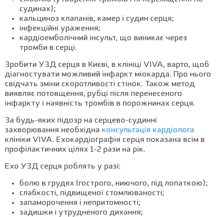
судинах);
кальциноз клапанів, камер і судин серця;
інфекційні ураження;
кардіоемболічний інсульт, що виникає через
тромби в серці.
Зробити УЗД серця в Києві, в клініці VIVA, варто, щоб
діагностувати можливий інфаркт міокарда. Про нього
свідчать зміни скоротливості стінок. Також метод
виявляє потовщення, рубці після перенесеного
інфаркту і наявність тромбів в порожнинах серця.
За будь-яких підозр на серцево-судинні
захворювання необхідна
консультація кардіолога
клініки VIVA. Ехокардіографія серця показана всім в
профілактичних цілях 1-2 рази на рік.
Ехо УЗД серця роблять у разі:
болю в грудях (гострого, ниючого, під лопаткою);
слабкості, підвищеної стомлюваності;
запаморочення і непритомності;
задишки і утрудненого дихання;