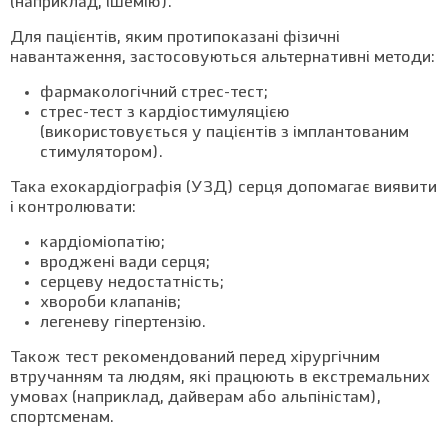
(наприклад, ішемію).
Для пацієнтів, яким протипоказані фізичні
навантаження, застосовуються альтернативні методи:
фармакологічний стрес-тест;
стрес-тест з кардіостимуляцією
(використовується у пацієнтів з імплантованим
стимулятором).
Така ехокардіографія (УЗД) серця допомагає виявити
і контролювати:
кардіоміопатію;
вроджені вади серця;
серцеву недостатність;
хвороби клапанів;
легеневу гіпертензію.
Також тест рекомендований перед хірургічним
втручанням та людям, які працюють в екстремальних
умовах (наприклад, дайверам або альпіністам),
спортсменам.