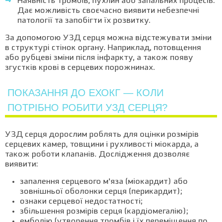
Наявність тромбів, пухлин або запальних процесів.
Дає можливість своєчасно виявити небезпечні
патології та запобігти їх розвитку.
За допомогою УЗД серця можна відстежувати зміни
в структурі стінок органу. Наприклад, потовщення
або рубцеві зміни після інфаркту, а також появу
згустків крові в серцевих порожнинах.
ПОКАЗАННЯ ДО ЕХОКГ — КОЛИ
ПОТРІБНО РОБИТИ УЗД СЕРЦЯ?
УЗД серця дорослим роблять для оцінки розмірів
серцевих камер, товщини і рухливості міокарда, а
також роботи клапанів. Дослідження дозволяє
виявити:
запалення серцевого м'яза (міокардит) або
зовнішньої оболонки серця (перикардит);
ознаки серцевої недостатності;
збільшення розмірів серця (кардіомегалію);
емболію (утворення тромбів і їх переміщення по