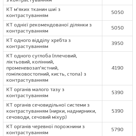
з контрастуванням
КТ м’яких тканин шиї з
5050
контрастуванням
КТ однієї рекомендованої ділянки з
5050
контрастуванням
КТ одного відділу хребта з
3950
контрастуванням
КТ одного суглоба (плечовий,
ліктьовий, колінний,
променевозап'ястний,
4190
гомілковостопний, кисть, стопа) з
контрастуванням
КТ органів малого тазу з
5390
контрастуванням
КТ органів сечовидільної системи з
контрастуванням (нирки, наднирники,
5390
сечоводи, сечовий міхур)
КТ органів черевної порожнини з
5790
контрастуванням