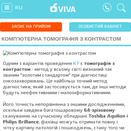
RU
ЗАПИС НА ПРИЙОМ
ОСОБИСТИЙ КАБІНЕТ
КОМП’ЮТЕРНА ТОМОГРАФІЯ З КОНТРАСТОМ
Одним з варіантів проведення
КТ
є
томографія з
контрастом
- метод у всьому світі визнаний так
званим "золотим стандартом" при діагностиці
онкозахворювань. Це найбільш точний метод
діагностики, який застосовується там, де інші методи
будуть неефективними і малоінформативними.
Його точність непорівнянна з іншими дослідженнями,
оскільки завдяки багатошаровому
64-зрізовому
скануванню на сучасному обладнані
Toshiba Aquilion і
Philips Brilliance
, фахівці можуть отримати повну і
чітку картину патологій і пошкоджень, стану того чи