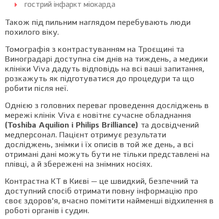
гострий інфаркт міокарда
Також під пильним наглядом перебувають люди
похилого віку.
Томографія з контрастуванням на Троєщині та
Виноградарі доступна сім днів на тиждень, а медики
клініки Viva дадуть відповідь на всі ваші запитання,
розкажуть як підготуватися до процедури та що
робити після неї.
Однією з головних переваг проведення досліджень в
мережі клінік Viva є новітнє сучасне обладнання
(Toshiba Aquilion і Philips Brilliance)
та досвідчений
медперсонал. Пацієнт отримує результати
досліджень, знімки і їх описів в той же день, а всі
отримані дані можуть бути не тільки представлені на
плівці, а й збережені на знімних носіях.
Контрастна КТ в Києві — це швидкий, безпечний та
доступний спосіб отримати повну інформацію про
своє здоров'я, вчасно помітити найменші відхилення в
роботі органів і судин.