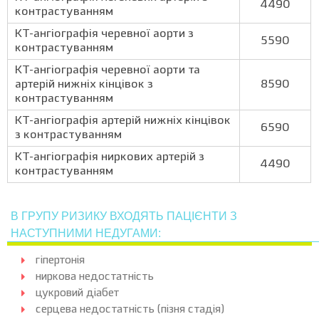
4490
контрастуванням
КТ-ангіографія черевної аорти з
5590
контрастуванням
КТ-ангіографія черевної аорти та
артерій нижніх кінцівок з
8590
контрастуванням
КТ-ангіографія артерій нижніх кінцівок
6590
з контрастуванням
КТ-ангіографія ниркових артерій з
4490
контрастуванням
В ГРУПУ РИЗИКУ ВХОДЯТЬ ПАЦІЄНТИ З
НАСТУПНИМИ НЕДУГАМИ:
гіпертонія
ниркова недостатність
цукровий діабет
серцева недостатність (пізня стадія)