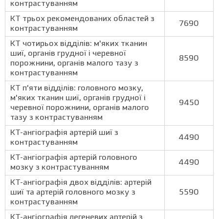
контрастуванням
КТ трьох рекомендованих областей з
7690
контрастуванням
КТ чотирьох відділів: м'яких тканин
шиї, органів грудної і черевної
8590
порожнини, органів малого тазу з
контрастуванням
КТ п'яти відділів: головного мозку,
м'яких тканин шиї, органів грудної і
9450
черевної порожнини, органів малого
тазу з контрастуванням
КТ-ангіографія артерій шиї з
4490
контрастуванням
КТ-ангіографія артерій головного
4490
мозку з контрастуванням
КТ-ангіографія двох відділів: артерій
шиї та артерій головного мозку з
5590
контрастуванням
КТ-ангіографія легеневих артерій з