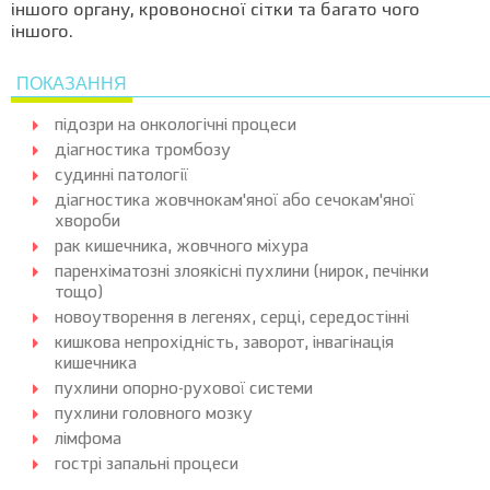
іншого органу, кровоносної сітки та багато чого
іншого.
ПОКАЗАННЯ
підозри на онкологічні процеси
діагностика тромбозу
судинні патології
діагностика жовчнокам'яної або сечокам'яної
хвороби
рак кишечника, жовчного міхура
паренхіматозні злоякісні пухлини (нирок, печінки
тощо)
новоутворення в легенях, серці, середостінні
кишкова непрохідність, заворот, інвагінація
кишечника
пухлини опорно-рухової системи
пухлини головного мозку
лімфома
гострі запальні процеси