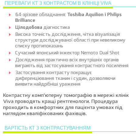
ПЕРЕВАГИ КТ З КОНТРАСТОМ В КЛІНІЦІ VIVA
64-зрізове обладнання:
Toshiba Aquilion і Philips
Brilliance
Цілодобова
діагностика
Висока точність дослідження, чітка візуалізація
структури досліджуваної області при невеликому
списку протипоказань
Сучасний японський інжектор Nemoto Dual Shot
Дослідження практично всіх внутрішніх органів
виграють від застосування контрастного посилення
Застосування контрасту покращує
диференціювання тканин і судин, дозволяючи
виявити найдрібніші ураження
Контрастну комп'ютерну томографію в мережі клінік
Viva проводять кращі рентгенологи. Процедура
проходить в комфортних для пацієнта умовах під
наглядом кваліфікованих фахівців.
ВАРТІСТЬ КТ З КОНТРАСТУВАННЯМ