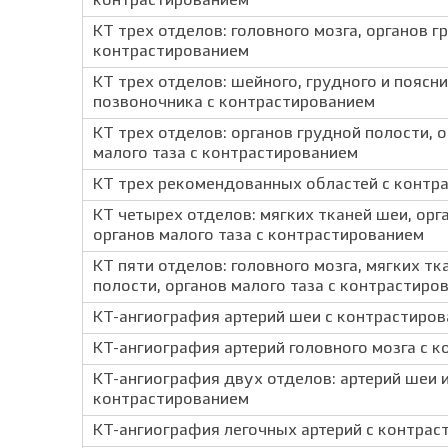
контрастированием
КТ трех отделов: головного мозга, органов 
контрастированием
КТ трех отделов: шейного, грудного и поясн
позвоночника с контрастированием
КТ трех отделов: органов грудной полости, 
малого таза с контрастированием
КТ трех рекомендованных областей с контр
КТ четырех отделов: мягких тканей шеи, орг
органов малого таза с контрастированием
КТ пяти отделов: головного мозга, мягких т
полости, органов малого таза с контрастиро
КТ-ангиография артерий шеи с контрастиро
КТ-ангиография артерий головного мозга с 
КТ-ангиография двух отделов: артерий шеи и
контрастированием
КТ-ангиография легочных артерий с контрас