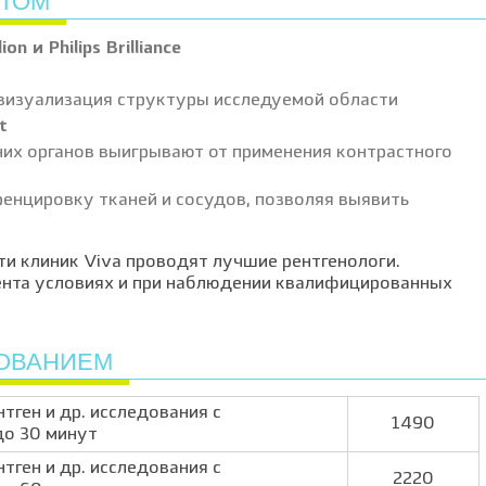
СТОМ
ion и Philips Brilliance
 визуализация структуры исследуемой области
t
них органов выигрывают от применения контрастного
нцировку тканей и сосудов, позволяя выявить
и клиник Viva проводят лучшие рентгенологи.
нта условиях и при наблюдении квалифицированных
РОВАНИЕМ
тген и др. исследования с
1490
до 30 минут
тген и др. исследования с
2220