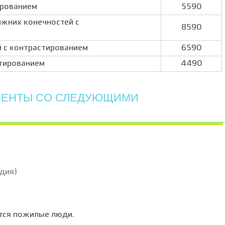
ированием
5590
ижних конечностей с
8590
й с контрастированием
6590
стированием
4490
ЦИЕНТЫ СО СЛЕДУЮЩИМИ
адия)
тся пожилые люди.