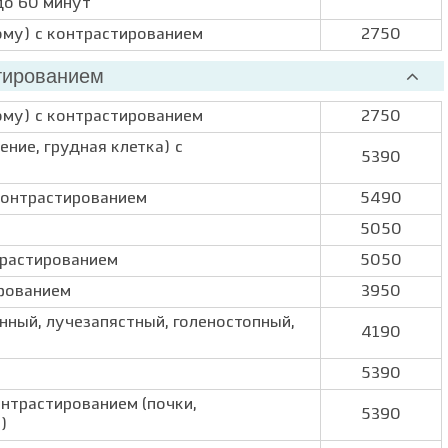
до 60 минут
ому) с контрастированием
2750
тированием
ому) с контрастированием
2750
ение, грудная клетка) с
5390
 контрастированием
5490
5050
трастированием
5050
ированием
3950
енный, лучезапястный, голеностопный,
4190
м
5390
нтрастированием (почки,
5390
)