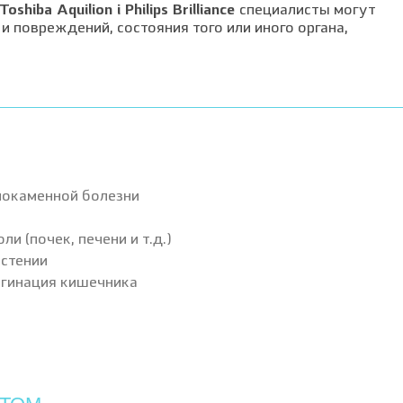
Toshiba Aquilion і Philips Brilliance
специалисты могут
и повреждений, состояния того или иного органа,
нокаменной болезни
 (почек, печени и т.д.)
остении
агинация кишечника