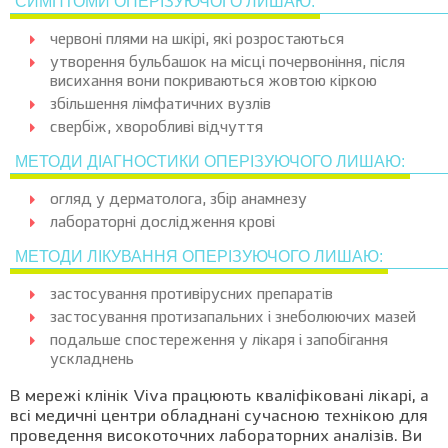
СИМПТОМИ ОПЕРІЗУЮЧОГО ЛИШАЮ:
червоні плями на шкірі, які розростаються
утворення бульбашок на місці почервоніння, після
висихання вони покриваються жовтою кіркою
збільшення лімфатичних вузлів
свербіж, хворобливі відчуття
МЕТОДИ ДІАГНОСТИКИ ОПЕРІЗУЮЧОГО ЛИШАЮ:
огляд у дерматолога, збір анамнезу
лабораторні дослідження крові
МЕТОДИ ЛІКУВАННЯ ОПЕРІЗУЮЧОГО ЛИШАЮ:
застосування противірусних препаратів
застосування протизапальних і знеболюючих мазей
подальше спостереження у лікаря і запобігання
ускладнень
В мережі клінік Viva працюють кваліфіковані лікарі, а
всі медичні центри обладнані сучасною технікою для
проведення високоточних лабораторних аналізів. Ви