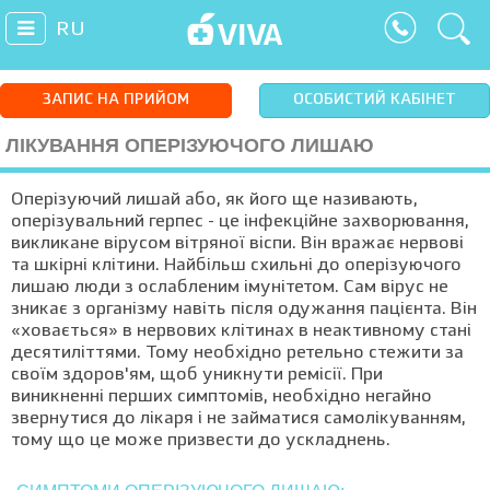
RU
ЗАПИС НА ПРИЙОМ
ОСОБИСТИЙ КАБІНЕТ
ЛІКУВАННЯ ОПЕРІЗУЮЧОГО ЛИШАЮ
Оперізуючий лишай або, як його ще називають,
оперізувальний герпес - це інфекційне захворювання,
викликане вірусом вітряної віспи. Він вражає нервові
та шкірні клітини. Найбільш схильні до оперізуючого
лишаю люди з ослабленим імунітетом. Сам вірус не
зникає з організму навіть після одужання пацієнта. Він
«ховається» в нервових клітинах в неактивному стані
десятиліттями. Тому необхідно ретельно стежити за
своїм здоров'ям, щоб уникнути ремісії. При
виникненні перших симптомів, необхідно негайно
звернутися до лікаря і не займатися самолікуванням,
тому що це може призвести до ускладнень.