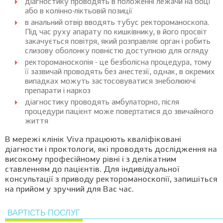
діагностику проводять в положенні лежачи на боці
або в колінно-ліктьовій позиції
в анальний отвір вводять тубус ректороманоскопа.
Під час руху апарату по кишківнику, в його просвіт
закачується повітря, який розправляє орган і робить
слизову оболонку повністю доступною для огляду
ректороманоскопія - це безболісна процедура, тому
її зазвичай проводять без анестезії, однак, в окремих
випадках можуть застосовуватися знеболюючі
препарати і наркоз
діагностику проводять амбулаторно, після
процедури пацієнт може повертатися до звичайного
життя
В мережі клінік Viva працюють кваліфіковані
діагности і проктологи, які проводять дослідження на
високому професійному рівні і з делікатним
ставленням до пацієнтів. Для індивідуальної
консультації з приводу ректороманоскопії, запишіться
на прийом у зручний для Вас час.
ВАРТІСТЬ ПОСЛУГ