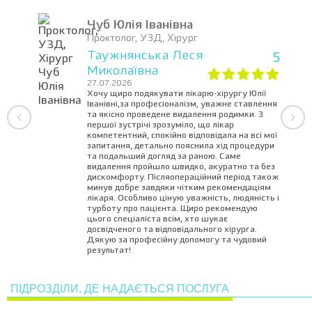
Чуб Юлія Іванівна
Проктолог, УЗД, Хірург
Таужнянська Леся
5
Миколаївна
27.07.2026
Хочу щиро подякувати лікарю-хірургу Юлії
Іванівні,за професіоналізм, уважне ставлення
та якісно проведене видалення родимки. З
першої зустрічі зрозуміло, що лікар
компетентний, спокійно відповідала на всі мої
запитання, детально пояснила хід процедури
та подальший догляд за раною. Саме
видалення пройшло швидко, акуратно та без
дискомфорту. Післяопераційний період також
минув добре завдяки чітким рекомендаціям
лікаря. Особливо ціную уважність, людяність і
турботу про пацієнта. Щиро рекомендую
цього спеціаліста всім, хто шукає
досвідченого та відповідального хірурга.
Дякую за професійну допомогу та чудовий
результат!
ПІДРОЗДІЛИ, ДЕ НАДАЄТЬСЯ ПОСЛУГА