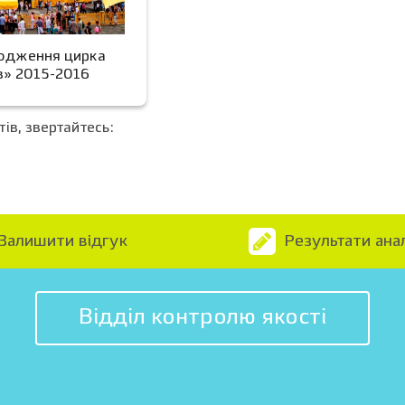
одження цирка
в» 2015-2016
ів, звертайтесь:
Залишити відгук
Результати анал
Відділ контролю якості