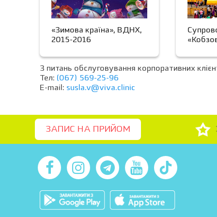
«Зимова країна», ВДНХ,
Супров
2015-2016
«Кобзо
З питань обслуговування корпоративних клієнт
Тел:
(067) 569-25-96
E-mail:
susla.v@viva.clinic
ЗАПИС НА ПРИЙОМ