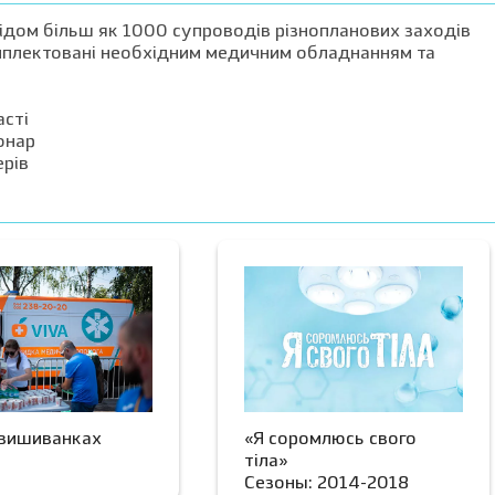
відом більш як 1000 супроводів різнопланових заходів
комплектовані необхідним медичним обладнанням та
асті
іонар
ерів
 вишиванках
«Я соромлюсь свого
тіла»
Сезоны: 2014-2018