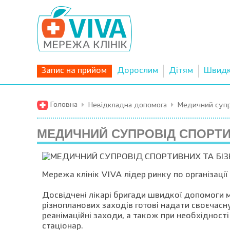
Запис на прийом
Дорослим
Дітям
Швид
Головна
Невідкладна допомога
Медичний супро
МЕДИЧНИЙ СУПРОВІД СПОРТИ
Мережа клінік VIVA лідер ринку по організації
Досвідчені лікарі бригади швидкої допомоги м
різнопланових заходів готові надати своєчасну
реанімаційні заходи, а також при необхідності
стаціонар.