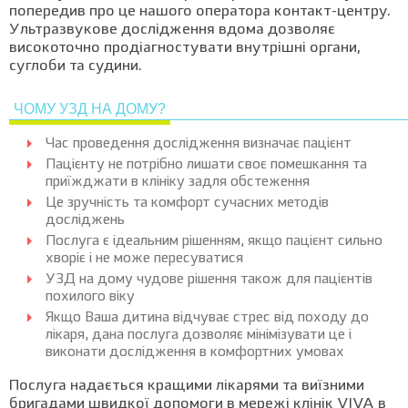
попередив про це нашого оператора контакт-центру.
Ультразвукове дослідження вдома дозволяє
високоточно продіагностувати внутрішні органи,
суглоби та судини.
ЧОМУ УЗД НА ДОМУ?
Час проведення дослідження визначає пацієнт
Пацієнту не потрібно лишати своє помешкання та
приїжджати в клініку задля обстеження
Це зручність та комфорт сучасних методів
досліджень
Послуга є ідеальним рішенням, якщо пацієнт сильно
хворіє і не може пересуватися
УЗД на дому чудове рішення також для пацієнтів
похилого віку
Якщо Ваша дитина відчуває стрес від походу до
лікаря, дана послуга дозволяє мінімізувати це і
виконати дослідження в комфортних умовах
Послуга надається кращими лікарями та виїзними
бригадами швидкої допомоги в мережі клінік VIVA в