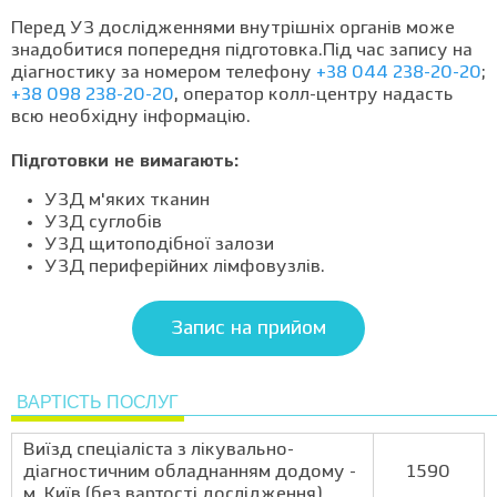
Перед УЗ дослідженнями внутрішніх органів може
знадобитися попередня підготовка.Під час запису на
діагностику за номером телефону
+38 044 238-20-20
;
+38 098 238-20-20
, оператор колл-центру надасть
всю необхідну інформацію.
Підготовки не вимагають:
УЗД м'яких тканин
УЗД суглобів
УЗД щитоподібної залози
УЗД периферійних лімфовузлів.
Запис на прийом
ВАРТІСТЬ ПОСЛУГ
Виїзд спеціаліста з лікувально-
діагностичним обладнанням додому -
1590
м. Київ (без вартості дослідження)