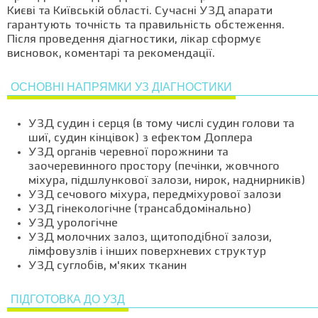
Києві та Київській області. Сучасні УЗД апарати
гарантують точність та правильність обстеження.
Після проведення діагностики, лікар сформує
висновок, коментарі та рекомендації.
ОСНОВНІ НАПРЯМКИ УЗ ДІАГНОСТИКИ
УЗД судин і серця (в тому числі судин голови та
шиї, судин кінцівок) з ефектом Доплера
УЗД органів черевної порожнини та
заочеревинного простору (печінки, жовчного
міхура, підшлункової залози, нирок, наднирників)
УЗД сечового міхура, передміхурової залози
УЗД гінекологічне (трансабдомінально)
УЗД урологічне
УЗД молочних залоз, щитоподібної залози,
лімфовузлів і інших поверхневих структур
УЗД суглобів, м'яких тканин
ПІДГОТОВКА ДО УЗД