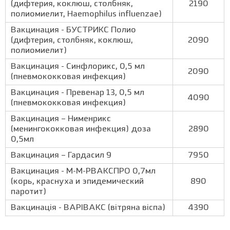
(дифтерия, коклюш, столбняк,
2190
полиомиелит, Haemophilus influenzae)
Вакцинация - БУСТРИКС Полио
(дифтерия, столбняк, коклюш,
2090
полиомиелит)
Вакцинация - Синфлорикс, 0,5 мл
2090
(пневмококковая инфекция)
Вакцинация - Превенар 13, 0,5 мл
4090
(пневмококковая инфекция)
Вакцинация – Нименрикс
(менингококковая инфекция) доза
2890
0,5мл
Вакцинация – Гардасил 9
7950
Вакцинация - М-М-РВАКСПРО 0,7мл
(корь, краснуха и эпидемический
890
паротит)
Вакцинація - ВАРІВАКС (вітряна віспа)
4390