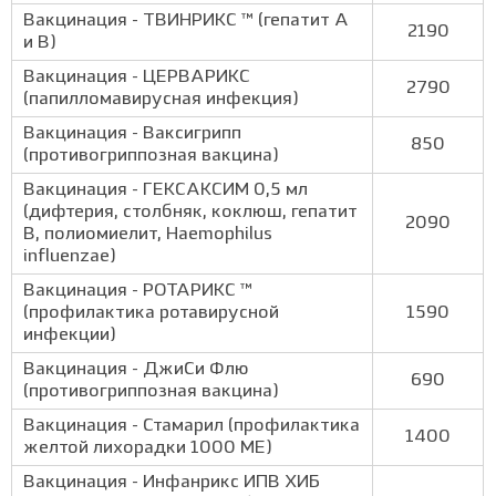
Вакцинация - ТВИНРИКС ™ (гепатит А
2190
и В)
Вакцинация - ЦЕРВАРИКС
2790
(папилломавирусная инфекция)
Вакцинация - Ваксигрипп
850
(противогриппозная вакцина)
Вакцинация - ГЕКСАКСИМ 0,5 мл
(дифтерия, столбняк, коклюш, гепатит
2090
B, полиомиелит, Haemophilus
influenzae)
Вакцинация - РОТАРИКС ™
(профилактика ротавирусной
1590
инфекции)
Вакцинация - ДжиСи Флю
690
(противогриппозная вакцина)
Вакцинация - Стамарил (профилактика
1400
желтой лихорадки 1000 МЕ)
Вакцинация - Инфанрикс ИПВ ХИБ