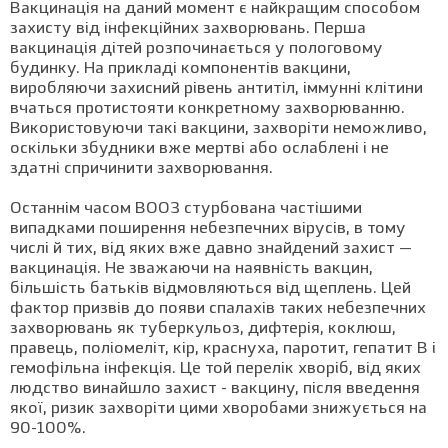
Вакцинація на даний момент є найкращим способом
захисту від інфекційних захворювань. Перша
вакцинація дітей розпочинається у пологовому
будинку. На прикладі компонентів вакцини,
виробляючи захисний рівень антитіл, іммунні клітини
вчаться протистояти конкретному захворюванню.
Використовуючи такі вакцини, захворіти неможливо,
оскільки збудники вже мертві або ослаблені і не
здатні спричинити захворювання.
Останнім часом ВООЗ стурбована частішими
випадками поширення небезпечних вірусів, в тому
числі й тих, від яких вже давно знайдений захист —
вакцинація. Не зважаючи на наявність вакцин,
більшість батьків відмовляються від щеплень. Цей
фактор призвів до появи спалахів таких небезпечних
захворювань як туберкульоз, дифтерія, коклюш,
правець, поліомеліт, кір, краснуха, паротит, гепатит В і
гемофільна інфекція. Це той перелік хворіб, від яких
людство винайшло захист - вакцину, після введення
якої, ризик захворіти цими хворобами знижується на
90-100%.