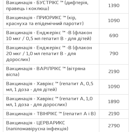
Вакцинація - БУСТРІКС ™ (дифтерія,
1390
правець і коклюш)
Вакцинація - ПРИОРИКС ™ (кір,
1090
краснуха та епідемічний паротит)
Вакцинація - Енджерікс ™ -В (флакон
690
10 мкг / 0,5 мл гепатит В - для дітей)
Вакцинація - Енджерікс ™ -В (флакон
20 мкг / 1,0 мл гепатит В - для
790
дорослих)
Вакцинація - ВАРІЛРІКС ™ (вітряна
2190
віспа)
Вакцинація - Хаврікс ™ (гепатит A, 0,5
1090
мл, 1 доза - для дітей)
Вакцинація - Хаврікс ™ (гепатит A, 1,0
1890
мл, 1 доза - для дорослих)
Вакцинація - ТВІНРІКС ™ (гепатит А і В)
2190
Вакцинація - ЦЕРВАРИКС
2790
(папіломавірусна інфекція)