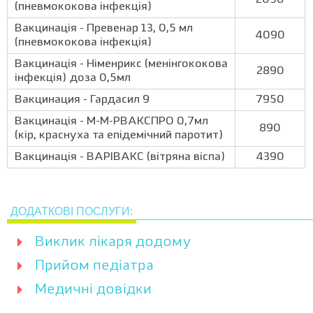
2090
(пневмококова інфекція)
Вакцинація - Превенар 13, 0,5 мл
4090
(пневмококова інфекція)
Вакцинація - Німенрикс (менінгококова
2890
інфекція) доза 0,5мл
Вакцинация - Гардасил 9
7950
Вакцинація - М-М-РВАКСПРО 0,7мл
890
(кір, краснуха та епідемічний паротит)
Вакцинація - ВАРІВАКС (вітряна віспа)
4390
ДОДАТКОВІ ПОСЛУГИ:
Виклик лікаря додому
Прийом педіатра
Медичні довідки