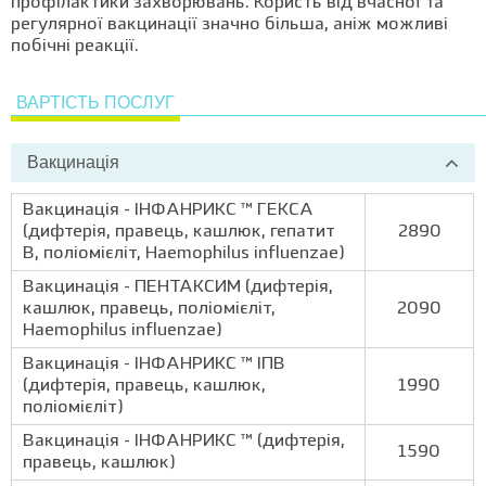
профілактики захворювань. Користь від вчасної та
регулярної вакцинації значно більша, аніж можливі
побічні реакції.
ВАРТІСТЬ ПОСЛУГ
Вакцинація
Вакцинація - ІНФАНРИКС ™ ГЕКСА
(дифтерія, правець, кашлюк, гепатит
2890
B, поліомієліт, Haemophilus influenzae)
Вакцинація - ПЕНТАКСИМ (дифтерія,
кашлюк, правець, поліомієліт,
2090
Haemophilus influenzae)
Вакцинація - ІНФАНРИКС ™ ІПВ
(дифтерія, правець, кашлюк,
1990
поліомієліт)
Вакцинація - ІНФАНРИКС ™ (дифтерія,
1590
правець, кашлюк)