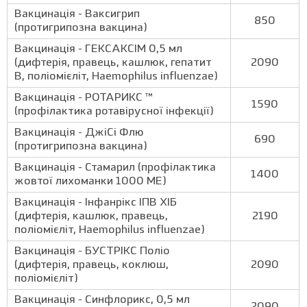
Вакцинація - Ваксигрип
850
(протигрипозна вакцина)
Вакцинація - ГЕКСАКСІМ 0,5 мл
(дифтерія, правець, кашлюк, гепатит
2090
B, поліомієліт, Haemophilus influenzae)
Вакцинація - РОТАРИКС ™
1590
(профілактика ротавірусної інфекції)
Вакцинація - ДжіСі Флю
690
(протигрипозна вакцина)
Вакцинація - Стамарил (профілактика
1400
жовтої лихоманки 1000 МЕ)
Вакцинація - Інфанрікс ІПВ ХІБ
(дифтерія, кашлюк, правець,
2190
поліомієліт, Haemophilus influenzae)
Вакцинація - БУСТРІКС Поліо
(дифтерія, правець, коклюш,
2090
поліомієліт)
Вакцинація - Синфлорикс, 0,5 мл