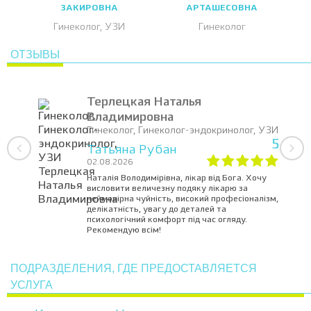
ЗАКИРОВНА
АРТАШЕСОВНА
Гинеколог, УЗИ
Гинеколог
ОТЗЫВЫ
Терлецкая Наталья
Владимировна
Гинеколог, Гинеколог-эндокринолог, УЗИ
5
Татьяна Рубан
02.08.2026
Наталія Володимірівна, лікар від Бога. Хочу
висловити величезну подяку лікарю за
неймовірна чуйність, високий професіоналізм,
делікатність, увагу до деталей та
психологічний комфорт під час огляду.
Рекомендую всім!
ПОДРАЗДЕЛЕНИЯ, ГДЕ ПРЕДОСТАВЛЯЕТСЯ
УСЛУГА