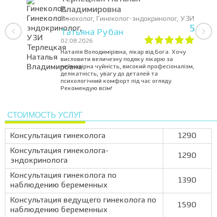
Владимировна
Гинеколог, Гинеколог-эндокринолог, УЗИ
5
Татьяна Рубан
02.08.2026
Наталія Володимірівна, лікар від Бога. Хочу
висловити величезну подяку лікарю за
неймовірна чуйність, високий професіоналізм,
делікатність, увагу до деталей та
психологічний комфорт під час огляду.
Рекомендую всім!
СТОИМОСТЬ УСЛУГ
Консультация гинеколога
1290
Консультация гинеколога-
1290
эндокринолога
Консультация гинеколога по
1390
наблюдению беременных
Консультация ведущего гинеколога по
1590
наблюдению беременных