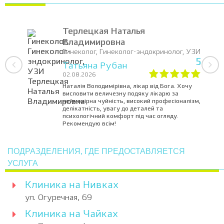
Терлецкая Наталья
Владимировна
Гинеколог, Гинеколог-эндокринолог, УЗИ
5
Татьяна Рубан
02.08.2026
Наталія Володимірівна, лікар від Бога. Хочу
висловити величезну подяку лікарю за
неймовірна чуйність, високий професіоналізм,
делікатність, увагу до деталей та
психологічний комфорт під час огляду.
Рекомендую всім!
ПОДРАЗДЕЛЕНИЯ, ГДЕ ПРЕДОСТАВЛЯЕТСЯ
УСЛУГА
Клиника на Нивках
ул. Огуречная, 69
Клиника на Чайках