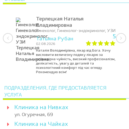
Терлецкая Наталья
Владимировна
Гинеколог, Гинеколог-эндокринолог, УЗИ
5
Татьяна Рубан
02.08.2026
Наталія Володимірівна, лікар від Бога. Хочу
висловити величезну подяку лікарю за
неймовірна чуйність, високий професіоналізм,
делікатність, увагу до деталей та
психологічний комфорт під час огляду.
Рекомендую всім!
ПОДРАЗДЕЛЕНИЯ, ГДЕ ПРЕДОСТАВЛЯЕТСЯ
УСЛУГА
Клиника на Нивках
ул. Огуречная, 69
Клиника на Чайках