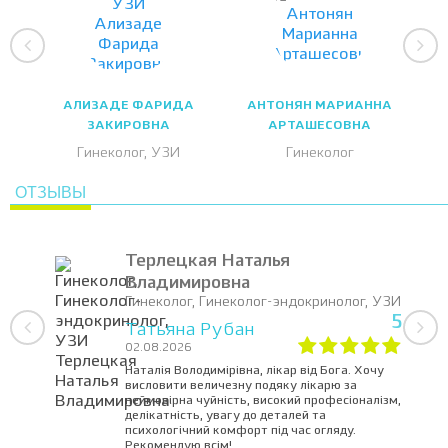
АЛИЗАДЕ ФАРИДА
АНТОНЯН МАРИАННА
ЗАКИРОВНА
АРТАШЕСОВНА
Гинеколог, УЗИ
Гинеколог
ОТЗЫВЫ
Терлецкая Наталья
Владимировна
Гинеколог, Гинеколог-эндокринолог, УЗИ
5
Татьяна Рубан
02.08.2026
Наталія Володимірівна, лікар від Бога. Хочу
висловити величезну подяку лікарю за
неймовірна чуйність, високий професіоналізм,
делікатність, увагу до деталей та
психологічний комфорт під час огляду.
Рекомендую всім!