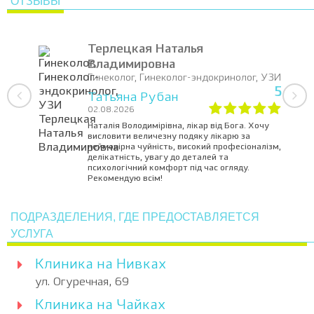
ОТЗЫВЫ
Терлецкая Наталья
Владимировна
Гинеколог, Гинеколог-эндокринолог, УЗИ
5
Татьяна Рубан
02.08.2026
Наталія Володимірівна, лікар від Бога. Хочу
висловити величезну подяку лікарю за
неймовірна чуйність, високий професіоналізм,
делікатність, увагу до деталей та
психологічний комфорт під час огляду.
Рекомендую всім!
ПОДРАЗДЕЛЕНИЯ, ГДЕ ПРЕДОСТАВЛЯЕТСЯ
УСЛУГА
Клиника на Нивках
ул. Огуречная, 69
Клиника на Чайках