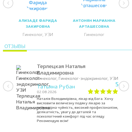
АЛИЗАДЕ ФАРИДА
АНТОНЯН МАРИАННА
ЗАКИРОВНА
АРТАШЕСОВНА
Гинеколог, УЗИ
Гинеколог
ОТЗЫВЫ
Терлецкая Наталья
Владимировна
Гинеколог, Гинеколог-эндокринолог, УЗИ
5
Татьяна Рубан
02.08.2026
Наталія Володимірівна, лікар від Бога. Хочу
висловити величезну подяку лікарю за
неймовірна чуйність, високий професіоналізм,
делікатність, увагу до деталей та
психологічний комфорт під час огляду.
Рекомендую всім!