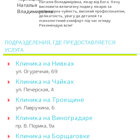
Наталія Володимірівна, лікар від Бога. Хочу
висловити величезну подяку лікарю за
неймовірна чуйність, високий професіоналізм,
делікатність, увагу до деталей та
психологічний комфорт під час огляду.
Рекомендую всім!
ПОДРАЗДЕЛЕНИЯ, ГДЕ ПРЕДОСТАВЛЯЕТСЯ
УСЛУГА
Клиника на Нивках
ул. Огуречная, 69
Клиника на Чайках
ул. Печерская, 4
Клиника на Троещине
ул. Лаврухина, 6
Клиника на Виноградаре
пр. В. Порика, 9а
Клиника на Борщаговке