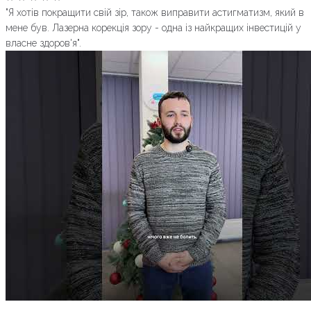
"Я хотів покращити свій зір, також виправити астигматизм, який в
мене був. Лазерна корекція зору - одна із найкращих інвестицій у
власне здоров'я".