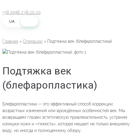
Перейти
к
+38 (098) 238 20 20
контенту
UA
RU
Главная
»
Операции
»
Подтяжка век (блефаропластика)
Подтяжка век
(блефаропластика)
Блефаропластика — это эффективный способ коррекции
возрастных изменений или врождённых особенностей век. Мы
возвращаем глазам эстетическую привлекательность, устраняя
излишки кожи и «тяжесть», которая мешает не только внешнему
виду, но иногда и полноценному обзору.