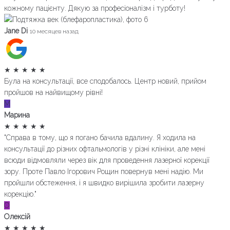
кожному пацієнту. Дякую за професіоналізм і турботу!
Jane Di
10 месяцев назад
★
★
★
★
★
Була на консультації, все сподобалось. Центр новий, прийом
пройшов на найвищому рівні!
М
Марина
★
★
★
★
★
"Справа в тому, що я погано бачила вдалину. Я ходила на
консультації до різних офтальмологів у різні клініки, але мені
всюди відмовляли через вік для проведення лазерної корекції
зору. Проте Павло Ігорович Рощин повернув мені надію. Ми
пройшли обстеження, і я швидко вирішила зробити лазерну
корекцію."
О
Олексій
★
★
★
★
★