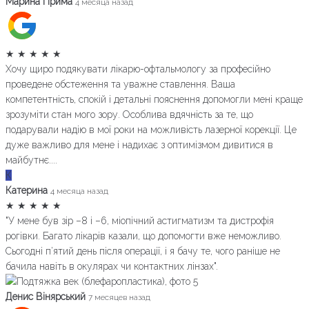
Марина Прима
4 месяца назад
★
★
★
★
★
Хочу щиро подякувати лікарю-офтальмологу за професійно
проведене обстеження та уважне ставлення. Ваша
компетентність, спокій і детальні пояснення допомогли мені краще
зрозуміти стан мого зору. Особлива вдячність за те, що
подарували надію в мої роки на можливість лазерної корекції. Це
дуже важливо для мене і надихає з оптимізмом дивитися в
майбутнє....
К
Катерина
4 месяца назад
★
★
★
★
★
"У мене був зір –8 і –6, міопічний астигматизм та дистрофія
рогівки. Багато лікарів казали, що допомогти вже неможливо.
Сьогодні п’ятий день після операції, і я бачу те, чого раніше не
бачила навіть в окулярах чи контактних лінзах".
Денис Вінярський
7 месяцев назад