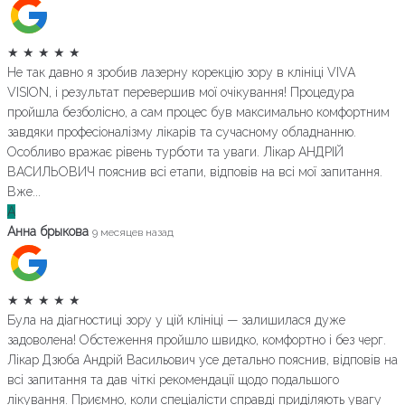
★
★
★
★
★
Не так давно я зробив лазерну корекцію зору в клініці VIVA
VISION, і результат перевершив мої очікування! Процедура
пройшла безболісно, а сам процес був максимально комфортним
завдяки професіоналізму лікарів та сучасному обладнанню.
Особливо вражає рівень турботи та уваги. Лікар АНДРІЙ
ВАСИЛЬОВИЧ пояснив всі етапи, відповів на всі мої запитання.
Вже...
А
Анна брыкова
9 месяцев назад
★
★
★
★
★
Була на діагностиці зору у цій клініці — залишилася дуже
задоволена! Обстеження пройшло швидко, комфортно і без черг.
Лікар Дзюба Андрій Васильович усе детально пояснив, відповів на
всі запитання та дав чіткі рекомендації щодо подальшого
лікування. Приємно, коли спеціалісти справді приділяють увагу