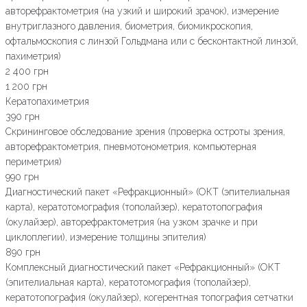
авторефрактометрия (на узкий и широкий зрачок), измерение
внутриглазного давления, биометрия, биомикроскопия,
офтальмоскопия с линзой Гольдмана или с бесконтактной линзой,
пахиметрия)
2 400 грн
1 200 грн
Кератопахиметрия
390 грн
Скрининговое обследование зрения (проверка остроты зрения,
авторефрактометрия, пневмотонометрия, компьютерная
периметрия)
990 грн
Диагностический пакет «Рефракционный» (ОКТ (эпителиальная
карта), кератотомография (тополайзер), кератотопография
(окулайзер), авторефрактометрия (на узком зрачке и при
циклоплегии), измерение толщины эпителия)
890 грн
Комплексный диагностический пакет «Рефракционный» (ОКТ
(эпителиальная карта), кератотомография (тополайзер),
кератотопография (окулайзер), когерентная топография сетчатки