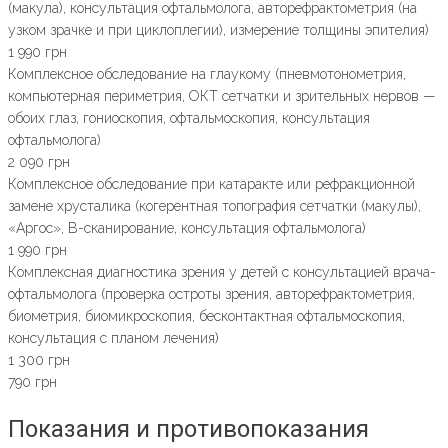
(макула), консультация офтальмолога, авторефрактометрия (на
узком зрачке и при циклоплегии), измерение толщины эпителия)
1 990 грн
Комплексное обследование на глаукому (пневмотонометрия,
компьютерная периметрия, ОКТ сетчатки и зрительных нервов —
обоих глаз, гониоскопия, офтальмоскопия, консультация
офтальмолога)
2 090 грн
Комплексное обследование при катаракте или рефракционной
замене хрусталика (когерентная топография сетчатки (макулы),
«Аргос», В-сканирование, консультация офтальмолога)
1 990 грн
Комплексная диагностика зрения у детей с консультацией врача-
офтальмолога (проверка остроты зрения, авторефрактометрия,
биометрия, биомикроскопия, бесконтактная офтальмоскопия,
консультация с планом лечения)
1 300 грн
790 грн
Показания и противопоказания