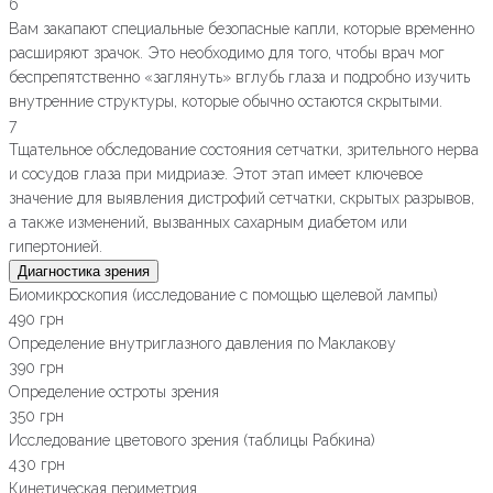
6
Вам закапают специальные безопасные капли, которые временно
расширяют зрачок. Это необходимо для того, чтобы врач мог
беспрепятственно «заглянуть» вглубь глаза и подробно изучить
внутренние структуры, которые обычно остаются скрытыми.
7
Тщательное обследование состояния сетчатки, зрительного нерва
и сосудов глаза при мидриазе. Этот этап имеет ключевое
значение для выявления дистрофий сетчатки, скрытых разрывов,
а также изменений, вызванных сахарным диабетом или
гипертонией.
Диагностика зрения
Биомикроскопия (исследование с помощью щелевой лампы)
490 грн
Определение внутриглазного давления по Маклакову
390 грн
Определение остроты зрения
350 грн
Исследование цветового зрения (таблицы Рабкина)
430 грн
Кинетическая периметрия