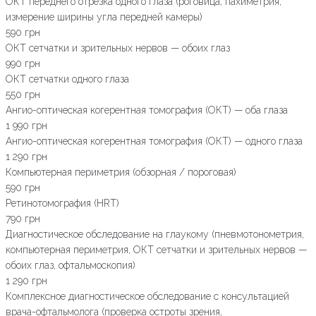
ОКТ переднего отрезка одного глаза (роговица, пахиметрия,
измерение ширины угла передней камеры)
590 грн
ОКТ сетчатки и зрительных нервов — обоих глаз
990 грн
ОКТ сетчатки одного глаза
550 грн
Ангио-оптическая когерентная томография (ОКТ) — оба глаза
1 990 грн
Ангио-оптическая когерентная томография (ОКТ) — одного глаза
1 290 грн
Компьютерная периметрия (обзорная / пороговая)
590 грн
Ретинотомография (HRT)
790 грн
Диагностическое обследование на глаукому (пневмотонометрия,
компьютерная периметрия, ОКТ сетчатки и зрительных нервов —
обоих глаз, офтальмоскопия)
1 290 грн
Комплексное диагностическое обследование с консультацией
врача-офтальмолога (проверка остроты зрения,