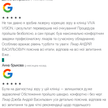
★
★
★
★
★
Не так давно я зробив лазерну корекцію зору в клініці VIVA
VISION, і результат перевершив мої очікування! Процедура
пройшла безболісно, а сам процес був максимально комфортним
завдяки професіоналізму лікарів та сучасному обладнанню.
Особливо вражає рівень турботи та уваги. Лікар АНДРІЙ
ВАСИЛЬОВИЧ пояснив всі етапи, відповів на всі мої запитання.
Вже...
А
Анна брыкова
9 месяцев назад
★
★
★
★
★
Була на діагностиці зору у цій клініці — залишилася дуже
задоволена! Обстеження пройшло швидко, комфортно і без черг.
Лікар Дзюба Андрій Васильович усе детально пояснив, відповів на
всі запитання та дав чіткі рекомендації щодо подальшого