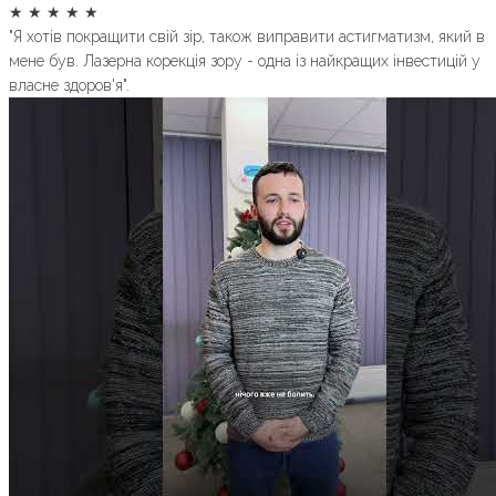
★
★
★
★
★
"Я хотів покращити свій зір, також виправити астигматизм, який в
мене був. Лазерна корекція зору - одна із найкращих інвестицій у
власне здоров'я".