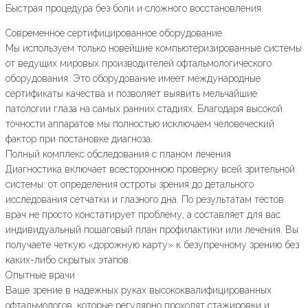
Быстрая процедура без боли и сложного восстановления.
Современное сертифицированное оборудование
Мы используем только новейшие компьютеризированные системы
от ведущих мировых производителей офтальмологического
оборудования. Это оборудование имеет международные
сертификаты качества и позволяет выявить мельчайшие
патологии глаза на самых ранних стадиях. Благодаря высокой
точности аппаратов мы полностью исключаем человеческий
фактор при постановке диагноза.
Полный комплекс обследования с планом лечения
Диагностика включает всестороннюю проверку всей зрительной
системы: от определения остроты зрения до детального
исследования сетчатки и глазного дна. По результатам тестов
врач не просто констатирует проблему, а составляет для вас
индивидуальный пошаговый план профилактики или лечения. Вы
получаете четкую «дорожную карту» к безупречному зрению без
каких-либо скрытых этапов.
Опытные врачи
Ваше зрение в надежных руках высококвалифицированных
офтальмологов, которые регулярно проходят стажировки и