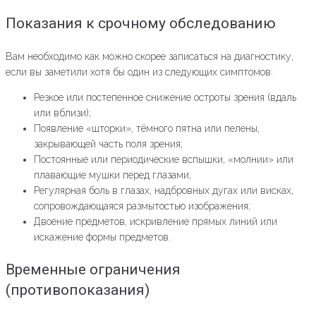
Показания к срочному обследованию
Вам необходимо как можно скорее записаться на диагностику,
если вы заметили хотя бы один из следующих симптомов:
Резкое или постепенное снижение остроты зрения (вдаль
или вблизи);
Появление «шторки», тёмного пятна или пелены,
закрывающей часть поля зрения;
Постоянные или периодические вспышки, «молнии» или
плавающие мушки перед глазами;
Регулярная боль в глазах, надбровных дугах или висках,
сопровождающаяся размытостью изображения;
Двоение предметов, искривление прямых линий или
искажение формы предметов.
Временные ограничения
(противопоказания)