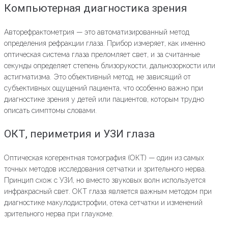
Компьютерная диагностика зрения
Авторефрактометрия — это автоматизированный метод
определения рефракции глаза. Прибор измеряет, как именно
оптическая система глаза преломляет свет, и за считанные
секунды определяет степень близорукости, дальнозоркости или
астигматизма. Это объективный метод, не зависящий от
субъективных ощущений пациента, что особенно важно при
диагностике зрения у детей или пациентов, которым трудно
описать симптомы словами.
ОКТ, периметрия и УЗИ глаза
Оптическая когерентная томография (ОКТ) — один из самых
точных методов исследования сетчатки и зрительного нерва.
Принцип схож с УЗИ, но вместо звуковых волн используется
инфракрасный свет. ОКТ глаза является важным методом при
диагностике макулодистрофии, отека сетчатки и изменений
зрительного нерва при глаукоме.