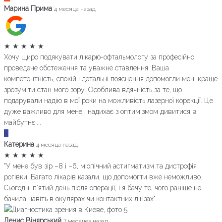
Марина Прима
4 месяца назад
★
★
★
★
★
Хочу щиро подякувати лікарю-офтальмологу за професійно
проведене обстеження та уважне ставлення. Ваша
компетентність, спокій і детальні пояснення допомогли мені краще
зрозуміти стан мого зору. Особлива вдячність за те, що
подарували надію в мої роки на можливість лазерної корекції. Це
дуже важливо для мене і надихає з оптимізмом дивитися в
майбутнє....
К
Катерина
4 месяца назад
★
★
★
★
★
"У мене був зір –8 і –6, міопічний астигматизм та дистрофія
рогівки. Багато лікарів казали, що допомогти вже неможливо.
Сьогодні п’ятий день після операції, і я бачу те, чого раніше не
бачила навіть в окулярах чи контактних лінзах".
Денис Вінярський
7 месяцев назад