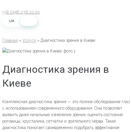
Перейти
к
+38 (098) 238 20 20
контенту
UA
RU
Главная
»
Услуги
»
Диагностика зрения в Киеве
Диагностика зрения в
Киеве
Комплексная диагностика зрения — это полное обследование глаз
с использованием современного оборудования. Она позволяет
выявить даже начальные изменения зрения, оценить состояние
роговицы, хрусталика, сетчатки и зрительного нерва. Такая
диагностика помогает своевременно подобрать эффективное