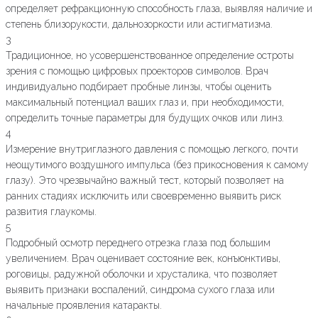
определяет рефракционную способность глаза, выявляя наличие и
степень близорукости, дальнозоркости или астигматизма.
3
Традиционное, но усовершенствованное определение остроты
зрения с помощью цифровых проекторов символов. Врач
индивидуально подбирает пробные линзы, чтобы оценить
максимальный потенциал ваших глаз и, при необходимости,
определить точные параметры для будущих очков или линз.
4
Измерение внутриглазного давления с помощью легкого, почти
неощутимого воздушного импульса (без прикосновения к самому
глазу). Это чрезвычайно важный тест, который позволяет на
ранних стадиях исключить или своевременно выявить риск
развития глаукомы.
5
Подробный осмотр переднего отрезка глаза под большим
увеличением. Врач оценивает состояние век, конъюнктивы,
роговицы, радужной оболочки и хрусталика, что позволяет
выявить признаки воспалений, синдрома сухого глаза или
начальные проявления катаракты.