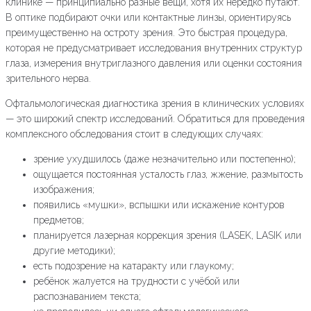
клинике — принципиально разные вещи, хотя их нередко путают.
В оптике подбирают очки или контактные линзы, ориентируясь
преимущественно на остроту зрения. Это быстрая процедура,
которая не предусматривает исследования внутренних структур
глаза, измерения внутриглазного давления или оценки состояния
зрительного нерва.
Офтальмологическая диагностика зрения в клинических условиях
— это широкий спектр исследований. Обратиться для проведения
комплексного обследования стоит в следующих случаях:
зрение ухудшилось (даже незначительно или постепенно);
ощущается постоянная усталость глаз, жжение, размытость
изображения;
появились «мушки», вспышки или искажение контуров
предметов;
планируется лазерная коррекция зрения (LASEK, LASIK или
другие методики);
есть подозрение на катаракту или глаукому;
ребёнок жалуется на трудности с учёбой или
распознаванием текста;