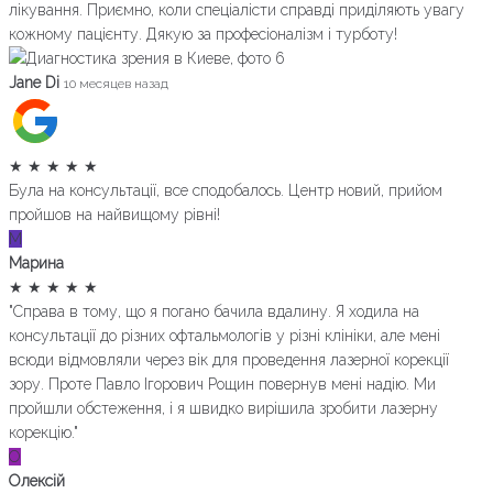
лікування. Приємно, коли спеціалісти справді приділяють увагу
кожному пацієнту. Дякую за професіоналізм і турботу!
Jane Di
10 месяцев назад
★
★
★
★
★
Була на консультації, все сподобалось. Центр новий, прийом
пройшов на найвищому рівні!
М
Марина
★
★
★
★
★
"Справа в тому, що я погано бачила вдалину. Я ходила на
консультації до різних офтальмологів у різні клініки, але мені
всюди відмовляли через вік для проведення лазерної корекції
зору. Проте Павло Ігорович Рощин повернув мені надію. Ми
пройшли обстеження, і я швидко вирішила зробити лазерну
корекцію."
О
Олексій