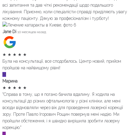
всі запитання та дав чіткі рекомендації щодо подальшого
лікування. Приємно, коли спеціалісти справді приділяють увагу
кожному пацієнту. Дякую за професіоналізм і турботу!
Jane Di
10 месяцев назад
★
★
★
★
★
Була на консультації, все сподобалось. Центр новий, прийом
пройшов на найвищому рівні!
М
Марина
★
★
★
★
★
"Справа в тому, що я погано бачила вдалину. Я ходила на
консультації до різних офтальмологів у різні клініки, але мені
всюди відмовляли через вік для проведення лазерної корекції
зору. Проте Павло Ігорович Рощин повернув мені надію. Ми
пройшли обстеження, і я швидко вирішила зробити лазерну
корекцію."
О