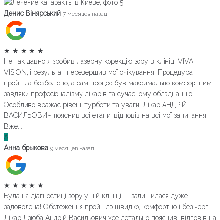
Денис Вінярський
7 месяцев назад
★
★
★
★
★
Не так давно я зробив лазерну корекцію зору в клініці VIVA
VISION, і результат перевершив мої очікування! Процедура
пройшла безболісно, а сам процес був максимально комфортним
завдяки професіоналізму лікарів та сучасному обладнанню.
Особливо вражає рівень турботи та уваги. Лікар АНДРІЙ
ВАСИЛЬОВИЧ пояснив всі етапи, відповів на всі мої запитання.
Вже...
А
Анна брыкова
9 месяцев назад
★
★
★
★
★
Була на діагностиці зору у цій клініці — залишилася дуже
задоволена! Обстеження пройшло швидко, комфортно і без черг.
Лікар Дзюба Андрій Васильович усе детально пояснив, відповів на