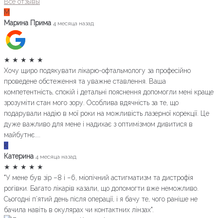
Все отзывы
М
Марина Прима
4 месяца назад
★
★
★
★
★
Хочу щиро подякувати лікарю-офтальмологу за професійно
проведене обстеження та уважне ставлення. Ваша
компетентність, спокій і детальні пояснення допомогли мені краще
зрозуміти стан мого зору. Особлива вдячність за те, що
подарували надію в мої роки на можливість лазерної корекції. Це
дуже важливо для мене і надихає з оптимізмом дивитися в
майбутнє....
К
Катерина
4 месяца назад
★
★
★
★
★
"У мене був зір –8 і –6, міопічний астигматизм та дистрофія
рогівки. Багато лікарів казали, що допомогти вже неможливо.
Сьогодні п’ятий день після операції, і я бачу те, чого раніше не
бачила навіть в окулярах чи контактних лінзах".