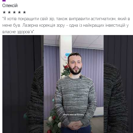
Олексій
★
★
★
★
★
"Я хотів покращити свій зір, також виправити астигматизм, який в
мене був. Лазерна корекція зору - одна із найкращих інвестицій у
власне здоров'я".