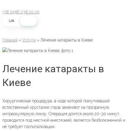
Перейти
к
+38 (098) 238 20 20
контенту
UA
RU
Главная
»
Услуги
»
Лечение катаракты в Киеве
Лечение катаракты в
Киеве
Хирургическая процедура, в ходе которой помутневший
естественный хрусталик глаза заменяют на прозрачную
интраокулярную линзу. Операция длится около 20–30 минут,
проводится под местной анестезией, является безболезненной и
не требует госпитализации.