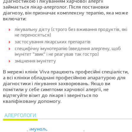
Діагностикою і лікуванням харчової алергії
займається лікар-алерголог. Після постановки
діагнозу, він призначає комплексну терапію, яка може
включати:
лікувальну дієту (строго без вживання продуктів, які
не переносяться)
застосування лікарських препаратів
специфічну імунотерапію (введення алергену, щоб
імунітет "звик" і не реагував так гостро)
зміцнення імунітету
В мережі клінік Viva працюють професійні спеціалісти,
а всі клініки обладнані професійною апаратурою для
діагностики і лікування захворювань. Якщо ви
помітили у себе симптоми харчової алергії, не
відтягуйте візит до лікаря і зверніться по
кваліфіковану допомогу.
АЛЕРГОЛОГИ