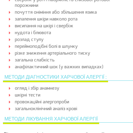
свербіж у роті і набряклість слизової ротової
порожнини
почуття оніміння або збільшення язика
запалення шкіри навколо рота
висипання на шкірі і свербіж
нудота і блювота
розлад стулу
переймоподібні болі в шлунку
різке зниження артеріального тиску
загальна слабкість
анафілактичний шок (у важких випадках)
МЕТОДИ ДІАГНОСТИКИ ХАРЧОВОЇ АЛЕРГІЇ :
огляд і збір анамнезу
шкірні тести
провокаційні алергопроби
загальноклінічний аналіз крові
МЕТОДИ ЛІКУВАННЯ ХАРЧОВОЇ АЛЕРГІЇ