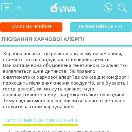
RU
ЗАПИС НА ПРИЙОМ
ОСОБИСТИЙ КАБІНЕТ
ЛІКУВАННЯ ХАРЧОВОЇ АЛЕРГІЇ
Харчова алергія - це реакція організму на речовини,
що містяться в продуктах, їх непереносимість.
Найчастіше вона обумовлена генетичною схильністю і
виявляється ще в дитинстві. Як правило,
симптоматика харчової алергії викликає дискомфорт і
проходить після виключення продуктів, але бувають і
гострі реакції, які можуть призвести до
анафілактичного шоку і загрожують життю людини.
Тому слід якомога раніше виявити алерген і ретельно
стежити за своїм харчуванням.
СИМПТОМИ ХАРЧОВОЇ АЛЕРГІЇ