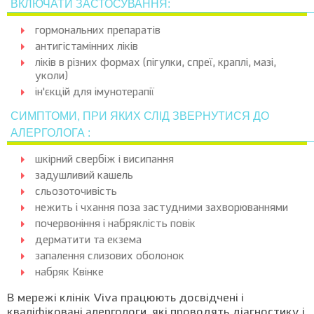
ВКЛЮЧАТИ ЗАСТОСУВАННЯ:
гормональних препаратів
антигістамінних ліків
ліків в різних формах (пігулки, спреї, краплі, мазі,
уколи)
ін'єкцій для імунотерапії
СИМПТОМИ, ПРИ ЯКИХ СЛІД ЗВЕРНУТИСЯ ДО
АЛЕРГОЛОГА :
шкірний свербіж і висипання
задушливий кашель
сльозоточивість
нежить і чхання поза застудними захворюваннями
почервоніння і набряклість повік
дерматити та екзема
запалення слизових оболонок
набряк Квінке
В мережі клінік Viva працюють досвідчені і
кваліфіковані алергологи, які проводять діагностику і