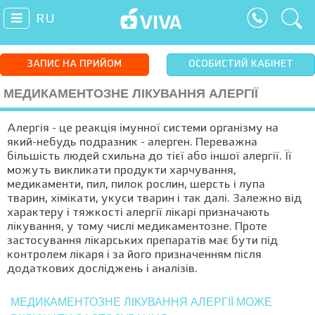
RU
ЗАПИС НА ПРИЙОМ
ОСОБИСТИЙ КАБІНЕТ
МЕДИКАМЕНТОЗНЕ ЛІКУВАННЯ АЛЕРГІЇ
Алергія - це реакція імунної системи організму на
який-небудь подразник - алерген. Переважна
більшість людей схильна до тієї або іншої алергії. Її
можуть викликати продукти харчування,
медикаменти, пил, пилок рослин, шерсть і лупа
тварин, хімікати, укуси тварин і так далі. Залежно від
характеру і тяжкості алергії лікарі призначають
лікування, у тому числі медикаментозне. Проте
застосування лікарських препаратів має бути під
контролем лікаря і за його призначенням після
додаткових досліджень і аналізів.
МЕДИКАМЕНТОЗНЕ ЛІКУВАННЯ АЛЕРГІЇ МОЖЕ