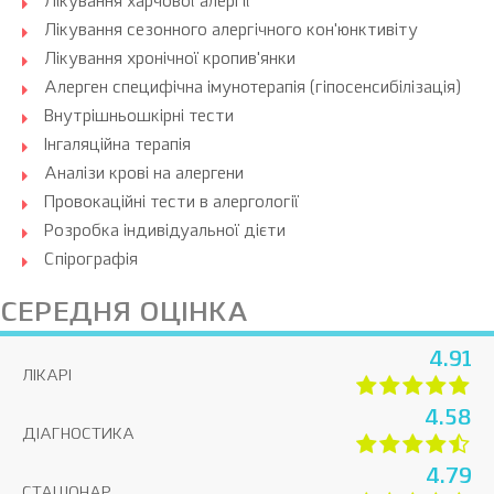
Лікування харчової алергії
Лікування сезонного алергічного кон'юнктивіту
Лікування хронічної кропив'янки
Алерген специфічна імунотерапія (гіпосенсибілізація)
Внутрішньошкірні тести
Інгаляційна терапія
Аналізи крові на алергени
Провокаційні тести в алергології
Розробка індивідуальної дієти
Спірографія
СЕРЕДНЯ ОЦІНКА
4.91
ЛІКАРІ
4.58
ДІАГНОСТИКА
4.79
СТАЦІОНАР