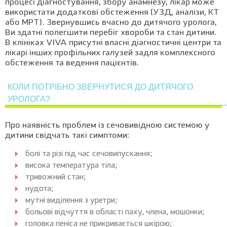
процесі діагностування, збору анамнезу, лікар може
використати додаткові обстеження (УЗД, аналізи, КТ
або МРТ). Звернувшись вчасно до дитячого уролога,
Ви здатні полегшити перебіг хвороби та стан дитини.
В клініках VIVA присутні власні діагностичні центри та
лікарі інших профільних галузей задля комплексного
обстеження та ведення пацієнтів.
КОЛИ ПОТРІБНО ЗВЕРНУТИСЯ ДО ДИТЯЧОГО
УРОЛОГА?
Про наявність проблем із сечовивідною системою у
дитини свідчать такі симптоми:
болі та різі під час сечовипускання;
висока температура тіла;
тривожний стан;
нудота;
мутні виділення з уретри;
больові відчуття в області паху, члена, мошонки;
головка пеніса не прикривається шкірою;