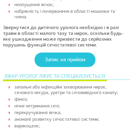
неопущення яєчок;
набряклість і почервоніння в області мошонки та
члена.
Звернутися до дитячого уролога необхідно і в разі
травм в області малого тазу та нирок, оскільки будь-
яке ушкодження може призвести до серйозних
порушень функцій сечостатевої системи.
Запис на прийом
ЛІКАР-УРОЛОГ ЛІКУЄ ТА СПЕЦІАЛІЗУЄТЬСЯ
запальні або інфекційні захворювання нирок,
сечового міхура, уретри та сечовивідного каналу;
фімоз;
нічне нетримання сечі;
перекручування яєчка;
аномалії розвитку сечостатевої системи;
варикоцеле;