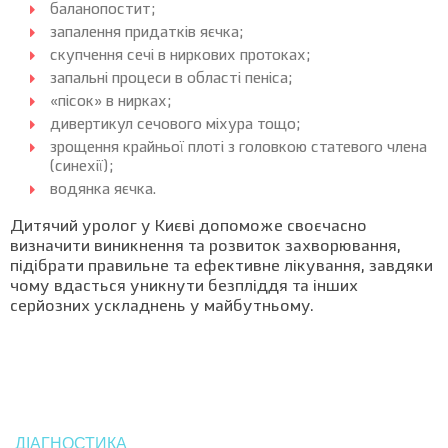
баланопостит;
запалення придатків яєчка;
скупчення сечі в ниркових протоках;
запальні процеси в області пеніса;
«пісок» в нирках;
дивертикул сечового міхура тощо;
зрощення крайньої плоті з головкою статевого члена
(синехії);
водянка яєчка.
Дитячий уролог у Києві допоможе своєчасно
визначити виникнення та розвиток захворювання,
підібрати правильне та ефективне лікування, завдяки
чому вдасться уникнути безпліддя та інших
серйозних ускладнень у майбутньому.
ДІАГНОСТИКА