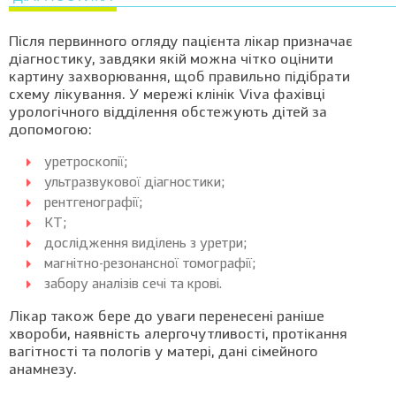
Після первинного огляду пацієнта лікар призначає
діагностику, завдяки якій можна чітко оцінити
картину захворювання, щоб правильно підібрати
схему лікування. У мережі клінік Viva фахівці
урологічного відділення обстежують дітей за
допомогою:
уретроскопії;
ультразвукової діагностики;
рентгенографії;
КТ;
дослідження виділень з уретри;
магнітно-резонансної томографії;
забору аналізів сечі та крові.
Лікар також бере до уваги перенесені раніше
хвороби, наявність алергочутливості, протікання
вагітності та пологів у матері, дані сімейного
анамнезу.