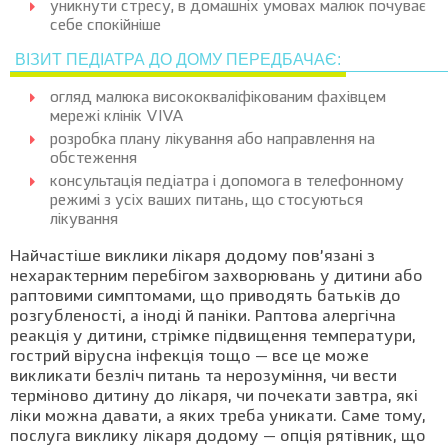
уникнути стресу, в домашніх умовах малюк почуває
себе спокійніше
ВІЗИТ ПЕДІАТРА ДО ДОМУ ПЕРЕДБАЧАЄ:
огляд малюка висококваліфікованим фахівцем
мережі клінік VIVA
розробка плану лікування або направлення на
обстеження
консультація педіатра і допомога в телефонному
режимі з усіх ваших питань, що стосуються
лікування
Найчастіше виклики лікаря додому пов’язані з
нехарактерним перебігом захворювань у дитини або
раптовими симптомами, що приводять батьків до
розгубленості, а іноді й паніки. Раптова алергічна
реакція у дитини, стрімке підвищення температури,
гострий вірусна інфекція тощо — все це може
викликати безліч питань та нерозуміння, чи вести
терміново дитину до лікаря, чи почекати завтра, які
ліки можна давати, а яких треба уникати. Саме тому,
послуга виклику лікаря додому — опція рятівник, що