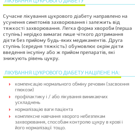
ЛІКУВАННЯ ЦУКРОВОГО ДІАБЕТУ
Сучасне лікування цукрового діабету направлено на
усунення симптомів захворювання і залежить від
тяжкості захворювання. Легка форма хвороби (перша
ступінь) нерідко вимагає лише чіткого дотримання
дієти без прийому будь-яких медикаментів. Друга
ступінь (середня тяжкість) обумовлює окрім дієти
введення інсуліну або ж прийом препаратів, які
знижують рівень цукру.
ЛІКУВАННЯ ЦУКРОВОГО ДІАБЕТУ НАЦІЛЕНЕ НА:
компенсацію нормального обміну речовин (засвоєння
глюкози)
профілактику і / або лікування виникаючих
ускладнень
нормалізацію ваги пацієнта
комплексне навчання хворого небезпекам
захворювання, способам контролю цукру в крові і
його нормалізації тощо.