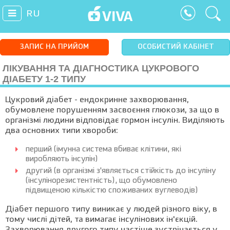
RU
ЗАПИС НА ПРИЙОМ
ОСОБИСТИЙ КАБІНЕТ
ЛІКУВАННЯ ТА ДІАГНОСТИКА ЦУКРОВОГО
ДІАБЕТУ 1-2 ТИПУ
Цукровий діабет - ендокринне захворювання,
обумовлене порушенням засвоєння глюкози, за що в
організмі людини відповідає гормон інсулін. Виділяють
два основних типи хвороби:
перший (імунна система вбиває клітини, які
виробляють інсулін)
другий (в організмі з'являється стійкість до інсуліну
(інсулінорезистентність), що обумовлено
підвищеною кількістю споживаних вуглеводів)
Діабет першого типу виникає у людей різного віку, в
тому числі дітей, та вимагає інсулінових ін'єкцій.