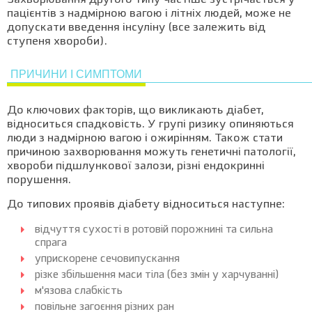
Захворювання другого типу частіше зустрічається у
пацієнтів з надмірною вагою і літніх людей, може не
допускати введення інсуліну (все залежить від
ступеня хвороби).
ПРИЧИНИ І СИМПТОМИ
До ключових факторів, що викликають діабет,
відноситься спадковість. У групі ризику опиняються
люди з надмірною вагою і ожирінням. Також стати
причиною захворювання можуть генетичні патології,
хвороби підшлункової залози, різні ендокринні
порушення.
До типових проявів діабету відноситься наступне:
відчуття сухості в ротовій порожнині та сильна
спрага
уприскорене сечовипускання
різке збільшення маси тіла (без змін у харчуванні)
м'язова слабкість
повільне загоєння різних ран