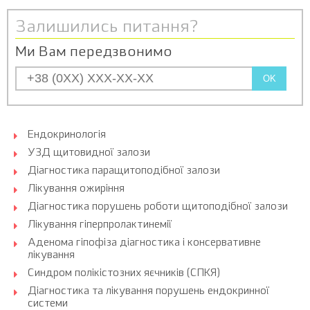
Залишились питання?
Ми Вам передзвонимо
OK
Ендокринологія
УЗД щитовидної залози
Діагностика паращитоподібної залози
Лікування ожиріння
Діагностика порушень роботи щитоподібної залози
Лікування гіперпролактинемії
Аденома гіпофіза діагностика і консервативне
лікування
Синдром полікістозних яєчників (СПКЯ)
Діагностика та лікування порушень ендокринної
системи