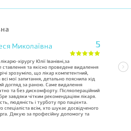
вна
5
еся Миколаївна
ікарю-хірургу Юлії Іванівні,за
 ставлення та якісно проведене видалення
річі зрозуміло, що лікар компетентний,
 всі мої запитання, детально пояснила хід
й догляд за раною. Саме видалення
тно та без дискомфорту. Післяопераційний
ре завдяки чітким рекомендаціям лікаря.
ть, людяність і турботу про пацієнта.
спеціаліста всім, хто шукає досвідченого
урга. Дякую за професійну допомогу та