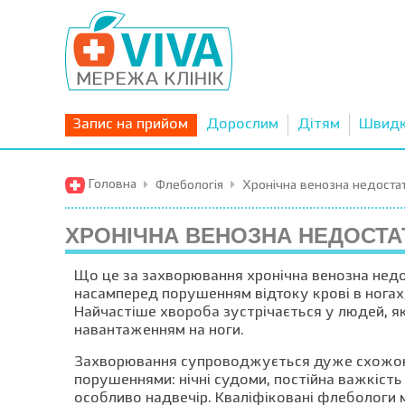
Запис на прийом
Дорослим
Дітям
Швид
Головна
Флебологія
Хронічна венозна недостат
ХРОНІЧНА ВЕНОЗНА НЕДОСТА
Що це за захворювання хронічна венозна нед
насамперед порушенням відтоку крові в ногах,
Найчастіше хвороба зустрічається у людей, як
навантаженням на ноги.
Захворювання супроводжується дуже схожою
порушеннями: нічні судоми, постійна важкість
особливо надвечір. Кваліфіковані флебологи 