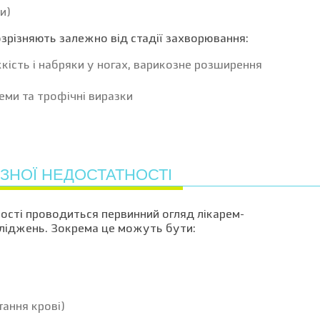
ки)
зрізняють залежно від стадії захворювання:
яжкість і набряки у ногах, варикозне розширення
земи та трофічні виразки
ЗНОЇ НЕДОСТАТНОСТІ
ності проводиться первинний огляд лікарем-
сліджень. Зокрема це можуть бути:
тання крові)