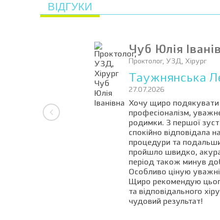
ВІДГУКИ
Чуб Юлія Івані
Проктолог, УЗД, Хірург
Таужнянська Л
27.07.2026
Хочу щиро подякувати л
професіоналізм, уважне
родимки. З першої зуст
спокійно відповідала на
процедури та подальши
пройшло швидко, акура
період також минув доб
Особливо ціную уважніс
Щиро рекомендую цього 
та відповідального хір
чудовий результат!