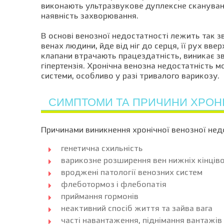
виконають ультразвукове дуплексне скануванн
наявність захворювання.
В основі венозної недостатності лежить так зв
венах людини, йде від ніг до серця, її рух вве
клапани втрачають працездатність, виникає зв
гіпертензія. Хронічна венозна недостатність 
системи, особливо у разі тривалого варикозу.
СИМПТОМИ ТА ПРИЧИНИ ХРОНІ
Причинами виникнення хронічної венозної недо
генетична схильність
варикозне розширення вен нижніх кінців
вроджені патології венозних систем
флеботормоз і флебопатія
приймання гормонів
неактивний спосіб життя та зайва вага
часті навантаження, піднімання вантажів