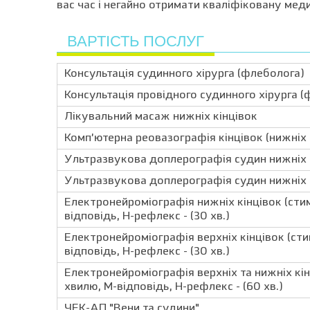
вас час і негайно отримати кваліфіковану мед
ВАРТІСТЬ ПОСЛУГ
Консультація судинного хірурга (флеболога)
Консультація провідного судинного хірурга 
Лікувальний масаж нижніх кінцівок
Комп’ютерна реовазографія кінцівок (нижніх 
Ультразвукова доплерографія судин нижніх к
Ультразвукова доплерографія судин нижніх кін
Електронейроміографія нижніх кінцівок (сти
відповідь, Н-рефлекс - (30 хв.)
Електронейроміографія верхніх кінцівок (ст
відповідь, Н-рефлекс - (30 хв.)
Електронейроміографія верхніх та нижніх кін
хвилю, М-відповідь, Н-рефлекс - (60 хв.)
ЧЕК-АП "Вени та судини"