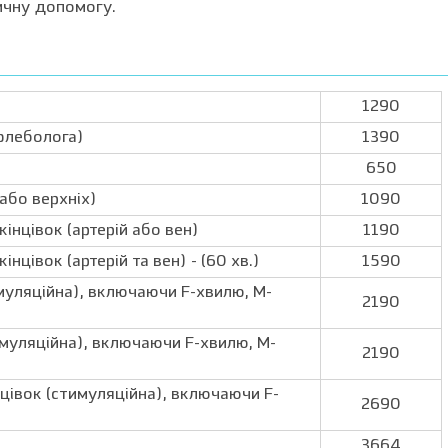
ичну допомогу.
1290
(флеболога)
1390
650
або верхніх)
1090
інцівок (артерій або вен)
1190
цівок (артерій та вен) - (60 хв.)
1590
муляційна), включаючи F-хвилю, М-
2190
имуляційна), включаючи F-хвилю, М-
2190
цівок (стимуляційна), включаючи F-
2690
3664