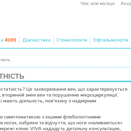
Чек-апи місяця
Акці
ка
4103
Діагностика
Стоматологія
Офтальмологія
ність
ТНІСТЬ
остатність? Це захворювання вен, що характеризується
 вторинній зміні вен та порушенню мікроциркуляції.
і мають діяльність, пов’язану з надмірним
 симптоматикою з іншими флебологічними
 в ногах, набряки та відчуття, що ноги «наливаються»
мережі клінік VIVA нададуть детальну консультацію,