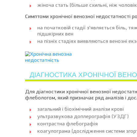
жіноча стать (більше схильні, ніж чолові
Симптоми хронічної венозної недостатності ро
на початковій стадії з'являється біль, т
підшкірних вен
на пізніх стадіях виявляються венозні ек
ДІАГНОСТИКА ХРОНІЧНОЇ ВЕНО
Для діагностики хронічної венозної недостат
флебологом, який призначає ряд аналізів і до
загальний і біохімічний аналізи крові
ультразвукова доплерографія (УЗДГ)
контрастна флебографія
коагулограма (дослідження системи згор