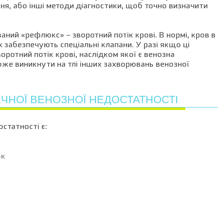
я, або інші методи діагностики, щоб точно визначити
аний «рефлюкс» – зворотний потік крові. В нормі, кров в
рх забезпечують спеціальні клапани. У разі якщо ці
оротний потік крові, наслідком якої є венозна
може виникнути на тлі інших захворювань венозної
ЧНОЇ ВЕНОЗНОЇ НЕДОСТАТНОСТІ
статності є:
ок