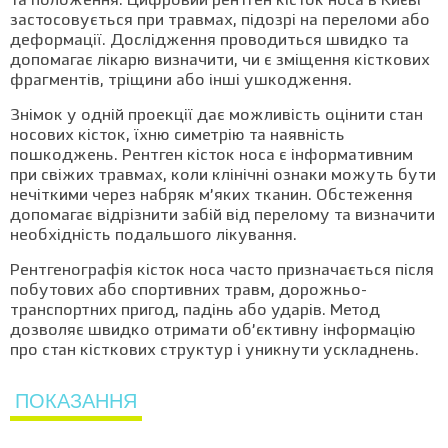
та положення. Цифровий рентген кісток носа в Києві
застосовується при травмах, підозрі на переломи або
деформації. Дослідження проводиться швидко та
допомагає лікарю визначити, чи є зміщення кісткових
фрагментів, тріщини або інші ушкодження.
Знімок у одній проекції дає можливість оцінити стан
носових кісток, їхню симетрію та наявність
пошкоджень. Рентген кісток носа є інформативним
при свіжих травмах, коли клінічні ознаки можуть бути
нечіткими через набряк м’яких тканин. Обстеження
допомагає відрізнити забій від перелому та визначити
необхідність подальшого лікування.
Рентгенографія кісток носа часто призначається після
побутових або спортивних травм, дорожньо-
транспортних пригод, падінь або ударів. Метод
дозволяє швидко отримати об’єктивну інформацію
про стан кісткових структур і уникнути ускладнень.
ПОКАЗАННЯ